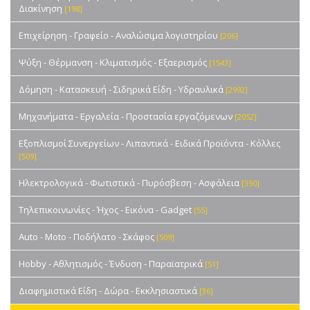
Διακίνηση
[198]
Επιχείρηση - Γραφείο - Αναλώσιμα λογιστηρίου
[206]
Ψύξη - Θέρμανση - Κλιματισμός - Εξαερισμός
[1543]
Δόμηση - Κατασκευή - Σιδηρικά Είδη - Υδραυλικά
[2992]
Μηχανήματα - Εργαλεία - Προστασία εργαζόμενων
[2052]
Εξοπλισμοί Συνεργείων - Λιπαντικά - Ειδικά Προϊόντα - Κόλλες
[509]
Ηλεκτρολογικά - Φωτιστικά - Πυρόσβεση - Ασφάλεια
[390]
Τηλεπικοινωνίες - Ήχος - Εικόνα - Gadget
[55]
Auto - Moto - Ποδήλατο - Σκάφος
[509]
Hobby - Αθλητισμός - Ένδυση - Παραϊατρικά
[51]
Διαφημιστικά Είδη - Δώρα - Εκκλησιαστικά
[36]