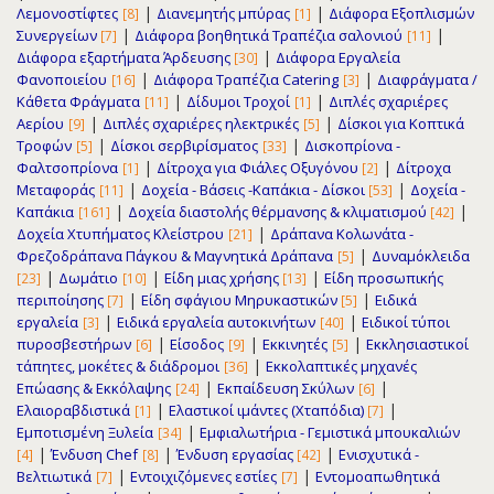
|
|
Λεμονοστίφτες
Διανεμητής μπύρας
Διάφορα Εξοπλισμών
[8]
[1]
|
|
Συνεργείων
Διάφορα βοηθητικά Τραπέζια σαλονιού
[7]
[11]
|
Διάφορα εξαρτήματα Άρδευσης
Διάφορα Εργαλεία
[30]
|
|
Φανοποιείου
Διάφορα Τραπέζια Catering
Διαφράγματα /
[16]
[3]
|
|
Κάθετα Φράγματα
Δίδυμοι Τροχοί
Διπλές σχαριέρες
[11]
[1]
|
|
Αερίου
Διπλές σχαριέρες ηλεκτρικές
Δίσκοι για Κοπτικά
[9]
[5]
|
|
Τροφών
Δίσκοι σερβιρίσματος
Δισκοπρίονα -
[5]
[33]
|
|
Φαλτσοπρίονα
Δίτροχα για Φιάλες Οξυγόνου
Δίτροχα
[1]
[2]
|
|
Μεταφοράς
Δοχεία - Βάσεις -Καπάκια - Δίσκοι
Δοχεία -
[11]
[53]
|
|
Καπάκια
Δοχεία διαστολής θέρμανσης & κλιματισμού
[161]
[42]
|
Δοχεία Χτυπήματος Κλείστρου
Δράπανα Κολωνάτα -
[21]
|
Φρεζοδράπανα Πάγκου & Μαγνητικά Δράπανα
Δυναμόκλειδα
[5]
|
|
|
Δωμάτιο
Είδη μιας χρήσης
Είδη προσωπικής
[23]
[10]
[13]
|
|
περιποίησης
Είδη σφάγιου Μηρυκαστικών
Ειδικά
[7]
[5]
|
|
εργαλεία
Ειδικά εργαλεία αυτοκινήτων
Ειδικοί τύποι
[3]
[40]
|
|
|
πυροσβεστήρων
Είσοδος
Εκκινητές
Εκκλησιαστικοί
[6]
[9]
[5]
|
τάπητες, μοκέτες & διάδρομοι
Εκκολαπτικές μηχανές
[36]
|
|
Επώασης & Εκκόλαψης
Εκπαίδευση Σκύλων
[24]
[6]
|
|
Ελαιοραβδιστικά
Ελαστικοί ιμάντες (Χταπόδια)
[1]
[7]
|
Εμποτισμένη Ξυλεία
Εμφιαλωτήρια - Γεμιστικά μπουκαλιών
[34]
|
|
|
Ένδυση Chef
Ένδυση εργασίας
Ενισχυτικά -
[4]
[8]
[42]
|
|
Βελτιωτικά
Εντοιχιζόμενες εστίες
Εντομοαπωθητικά
[7]
[7]