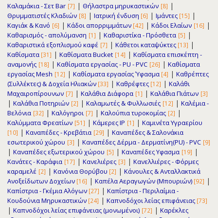
|
|
Καλαμάκια - Σετ Bar
Θήλαστρα μηρυκαστικών
[7]
[8]
|
|
|
Θρυμματιστές Κλαδιών
Ιατρική ένδυση
Ιμάντες
[8]
[6]
[15]
|
|
|
Καγιάκ & Κανό
Κάδοι απορριμμάτων
Κάδοι Ελαίων
[6]
[42]
[16]
|
|
Καθαρισμός - απολύμανση
Καθαριστίκα - Πρόσθετα
[1]
[5]
|
|
Καθαριστικά εξοπλισμού καφέ
Κάθετοι καταψύκτες
[7]
[13]
|
|
Καθίσματα
Καθίσματα Bucket
Καθίσματα επισκέπτη -
[31]
[14]
|
|
αναμονής
Καθίσματα εργασίας - PU - PVC
Καθίσματα
[18]
[26]
|
|
εργασίας Μesh
Καθίσματα εργασίας Ύφασμα
Καθρέπτες
[12]
[4]
|
|
(Συλλέκτες) & Δοχεία Ηλιακών
Καθρέφτες
Καλάθι
[33]
[12]
|
|
Μαχαιροπίρουνων
Καλάθια Διάφορα
Καλάθια Πιάτων
[7]
[1]
[3]
|
|
|
Καλάθια Ποτηριών
Καλαμωτές & Φυλλωσιές
Καλέμια -
[2]
[12]
|
|
|
Βελόνια
Καλόγηροι
Καλούπια τυροκομίας
[32]
[7]
[2]
|
|
Καλύμματα Φρεατίων
Κάμερες IP
Καμινέτα Υγραερίου
[51]
[1]
|
|
Καναπέδες - Κρεβάτια
Καναπέδες & Σαλονάκια
[10]
[29]
|
εσωτερικού χώρου
Καναπέδες Δέρμα - Δερματίνη(PU) - PVC
[3]
[9]
|
|
|
Καναπέδες εξωτερικού χώρου
Καναπέδες Υφασμα
[5]
[19]
|
|
Κανάτες - Καράφια
Κανελιέρες
Κανελλιέρες - Φόρμες
[17]
[3]
|
|
καραμελέ
Κανόνια Θορύβου
Κάνουλες & Ανταλλακτικά
[2]
[2]
|
|
Ανοξείδωτων Δοχείων
Καπέλα Αεραγωγών (Μπουριών)
[16]
[92]
|
Καπίστρια - Γκέμια Αλόγων
Καπίστρια - Περιλαίμια -
[27]
|
Κουδούνια Μηρυκαστικών
Καπνοδόχοι λείας επιφάνειας
[24]
[73]
|
|
Καπνοδόχοι λείας επιφάνειας (μονωμένοι)
Καρέκλες
[72]