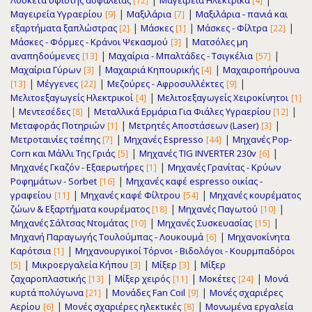
Λουκέτα υψίστης ασφαλείας
Μαγειρεία Ηλεκτρικά
[12]
[4]
|
|
Μαγειρεία Υγραερίου
Μαξιλάρια
Μαξιλάρια - πανιά και
[9]
[7]
|
|
|
εξαρτήματα ξαπλώστρας
Μάσκες
Μάσκες - Φίλτρα
[2]
[1]
[22]
|
Μάσκες - Φόρμες - Κράνοι Ψεκασμού
Ματσόλες μη
[3]
|
|
αναπηδούμενες
Μαχαίρια - Μπαλτάδες - Τσιγκέλια
[13]
[57]
|
|
Μαχαίρια Γύρων
Μαχαιριά Κηπουρικής
Μαχαιροπήρουνα
[3]
[4]
|
|
|
Μέγγενες
Μεζούρες - Αφροσυλλέκτες
[13]
[22]
[9]
|
Μελιτοεξαγωγείς Ηλεκτρικοί
Μελιτοεξαγωγείς Χειροκίνητοι
[4]
[1]
|
|
|
Μεντεσέδες
Μεταλλικά Ερμάρια Για Φιάλες Υγραερίου
[8]
[12]
|
|
Μεταφοράς Ποτηριών
Μετρητές Αποστάσεων (Laser)
[1]
[3]
|
|
Μετροταινίες τσέπης
Μηχανές Espresso
Μηχανές Pop-
[7]
[44]
|
|
Corn και Μάλλι Της Γριάς
Μηχανές TIG INVERTER 230v
[5]
[6]
|
Μηχανές Γκαζόν - Εξαερωτήρες
Μηχανές Γρανίτας - Κρύων
[1]
|
Ροφημάτων - Sorbet
Μηχανές καφέ espresso οικίας -
[16]
|
|
γραφείου
Μηχανές καφέ Φίλτρου
Μηχανές κουρέματος
[11]
[54]
|
|
ζώων & Εξαρτήματα κουρέματος
Μηχανές Παγωτού
[18]
[10]
|
|
Μηχανές Σάλτσας Ντομάτας
Μηχανές Συσκευασίας
[10]
[15]
|
Μηχανή Παραγωγής Τουλούμπας - Λουκουμά
Μηχανοκίνητα
[6]
|
Καρότσια
Μηχανουργικοί Τόρνοι - Βιδολόγοι - Κουρμπαδόροι
[1]
|
|
|
Μικροεργαλεία Κήπου
Μίξερ
Μίξερ
[5]
[3]
[3]
|
|
|
ζαχαροπλαστικής
Μίξερ χειρός
Μοκέτες
Μονά
[13]
[11]
[24]
|
|
κυρτά πολύγωνα
Μονάδες Fan Coil
Μονές σχαριέρες
[21]
[9]
|
|
Αερίου
Μονές σχαριέρες ηλεκτικές
Μονωμένα εργαλεία
[6]
[8]