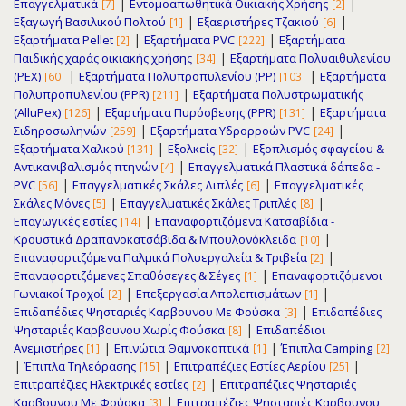
|
|
Επαγγελματικά
Εντομοαπωθητικά Οικιακής Χρήσης
[7]
[2]
|
|
Εξαγωγή Βασιλικού Πολτού
Εξαεριστήρες Τζακιού
[1]
[6]
|
|
Εξαρτήματα Pellet
Εξαρτήματα PVC
Εξαρτήματα
[2]
[222]
|
Παιδικής χαράς οικιακής χρήσης
Εξαρτήματα Πολυαιθυλενίου
[34]
|
|
(PEX)
Εξαρτήματα Πολυπροπυλενίου (PP)
Εξαρτήματα
[60]
[103]
|
Πολυπροπυλενίου (PPR)
Εξαρτήματα Πολυστρωματικής
[211]
|
|
(AlluPex)
Εξαρτήματα Πυρόσβεσης (PPR)
Εξαρτήματα
[126]
[131]
|
|
Σιδηροσωληνών
Εξαρτήματα Υδρορρoών PVC
[259]
[24]
|
|
Εξαρτήματα Χαλκού
Εξολκείς
Εξοπλισμός σφαγείου &
[131]
[32]
|
Αντικανιβαλισμός πτηνών
Επαγγελματικά Πλαστικά δάπεδα -
[4]
|
|
PVC
Επαγγελματικές Σκάλες Διπλές
Επαγγελματικές
[56]
[6]
|
|
Σκάλες Μόνες
Επαγγελματικές Σκάλες Τριπλές
[5]
[8]
|
Επαγωγικές εστίες
Επαναφορτιζόμενα Κατσαβίδια -
[14]
|
Κρουστικά Δραπανοκατσάβιδα & Μπουλονόκλειδα
[10]
|
Επαναφορτιζόμενα Παλμικά Πολυεργαλεία & Τριβεία
[2]
|
Επαναφορτιζόμενες Σπαθόσεγες & Σέγες
Επαναφορτιζόμενοι
[1]
|
|
Γωνιακοί Τροχοί
Επεξεργασία Απολεπισμάτων
[2]
[1]
|
Επιδαπέδιες Ψησταριές Καρβουνου Με Φούσκα
Επιδαπέδιες
[3]
|
Ψησταριές Καρβουνου Χωρίς Φούσκα
Επιδαπέδιοι
[8]
|
|
Ανεμιστήρες
Επινώτια Θαμνοκοπτικά
Έπιπλα Camping
[1]
[1]
[2]
|
|
|
Έπιπλα Τηλεόρασης
Επιτραπέζιες Εστίες Αερίου
[15]
[25]
|
Επιτραπέζιες Ηλεκτρικές εστίες
Επιτραπέζιες Ψησταριές
[2]
|
Καρβουνου Με Φούσκα
Επιτραπέζιες Ψησταριές Καρβουνου
[3]