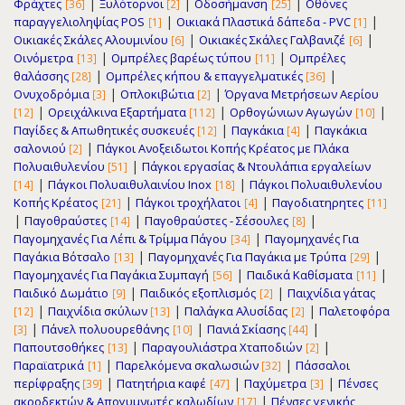
|
|
|
Φράχτες
Ξυλότορνοι
Οδοσήμανση
Οθόνες
[36]
[2]
[25]
|
|
παραγγελιοληψίας POS
Οικιακά Πλαστικά δάπεδα - PVC
[1]
[1]
|
|
Οικιακές Σκάλες Αλουμινίου
Οικιακές Σκάλες Γαλβανιζέ
[6]
[6]
|
|
Οινόμετρα
Ομπρέλες βαρέως τύπου
Ομπρέλες
[13]
[11]
|
|
θαλάσσης
Ομπρέλες κήπου & επαγγελματικές
[28]
[36]
|
|
Ονυχοδρόμια
Οπλοκιβώτια
Όργανα Μετρήσεων Αερίου
[3]
[2]
|
|
|
Ορειχάλκινα Εξαρτήματα
Ορθογώνιων Αγωγών
[12]
[112]
[10]
|
|
Παγίδες & Απωθητικές συσκευές
Παγκάκια
Παγκάκια
[12]
[4]
|
σαλονιού
Πάγκοι Ανοξειδωτοι Κοπής Κρέατος με Πλάκα
[2]
|
Πολυαιθυλενίου
Πάγκοι εργασίας & Ντουλάπια εργαλείων
[51]
|
|
Πάγκοι Πολυαιθυλαινίου Inox
Πάγκοι Πολυαιθυλενίου
[14]
[18]
|
|
Κοπής Κρέατος
Πάγκοι τροχήλατοι
Παγοδιατηρητες
[21]
[4]
[11]
|
|
|
Παγοθραύστες
Παγοθραύστες - Σέσουλες
[14]
[8]
|
Παγομηχανές Για Λέπι & Τρίμμα Πάγου
Παγομηχανές Για
[34]
|
|
Παγάκια Βότσαλο
Παγομηχανές Για Παγάκια με Τρύπα
[13]
[29]
|
|
Παγομηχανές Για Παγάκια Συμπαγή
Παιδικά Καθίσματα
[56]
[11]
|
|
Παιδικό Δωμάτιο
Παιδικός εξοπλισμός
Παιχνίδια γάτας
[9]
[2]
|
|
|
Παιχνίδια σκύλων
Παλάγκα Αλυσίδας
Παλετοφόρα
[12]
[13]
[2]
|
|
|
Πάνελ πολυουρεθάνης
Πανιά Σκίασης
[3]
[10]
[44]
|
|
Παπουτσοθήκες
Παραγουλιάστρα Χταποδιών
[13]
[2]
|
|
Παραϊατρικά
Παρελκόμενα σκαλωσιών
Πάσσαλοι
[1]
[32]
|
|
|
περίφραξης
Πατητήρια καφέ
Παχύμετρα
Πένσες
[39]
[47]
[3]
|
ακροδεκτών & Απογυμνωτές καλωδίων
Πένσες γενικής
[17]