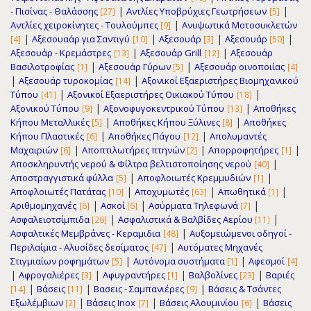
|
|
- Πισίνας - Θαλάσσης
Αντλίες Υποβρύχιες Γεωτρήσεων
[27]
[5]
|
Αντλίες χειροκίνητες - Τουλούμπες
Ανυψωτικά Μοτοσυκλετών
[9]
|
|
|
|
Αξεσουαάρ για Σαντιγύ
Αξεσουάρ
Αξεσουάρ
[4]
[10]
[3]
[50]
|
|
Αξεσουάρ - Κρεμάστρες
Αξεσουάρ Grill
Αξεσουάρ
[13]
[12]
|
|
Βασιλοτροφίας
Αξεσουάρ Γύρων
Αξεσουάρ οινοποιίας
[1]
[5]
[4]
|
|
Αξεσουάρ τυροκομίας
Αξονικοί Εξαεριστήρες Βιομηχανικού
[14]
|
|
Τύπου
Αξονικοί Εξαεριστήρες Οικιακού Τύπου
[41]
[18]
|
|
Αξονικού Τύπου
Αξονοφυγοκεντρικού Τύπου
Αποθήκες
[9]
[13]
|
|
Κήπου Μεταλλικές
Αποθήκες Κήπου Ξύλινες
Αποθήκες
[5]
[8]
|
|
Κήπου Πλαστικές
Αποθήκες Πάγου
Απολυμαντές
[6]
[12]
|
|
|
Μαχαιριών
Αποπτιλωτήρες πτηνών
Απορροφητήρες
[6]
[2]
[1]
|
Αποσκληρυντής νερού & Φίλτρα βελτιστοποίησης νερού
[40]
|
|
Αποστραγγιστικά φύλλα
Αποφλοιωτές Κρεμμυδιών
[5]
[1]
|
|
|
Αποφλοιωτές Πατάτας
Αποχυμωτές
Απωθητικά
[10]
[63]
[1]
|
|
|
Αριθμομηχανές
Ασκοί
Ασύρματα Τηλεφωνά
[6]
[6]
[7]
|
|
Ασφαλειοτσίμπιδα
Ασφαλιστικά & Βαλβίδες Αερίου
[26]
[11]
|
Ασφαλτικές Μεμβράνες - Κεραμιδια
Αυξομειώμενοι οδηγοί -
[48]
|
Περιλαίμια - Αλυσίδες δεσίματος
Αυτόματες Μηχανές
[47]
|
|
Στιγμιαίων ροφημάτων
Αυτόνομα συστήματα
Αφεσμοί
[5]
[1]
[4]
|
|
|
|
Αφρογαλιέρες
Αφυγραντήρες
Βαλβολίνες
Βαριές
[3]
[1]
[23]
|
|
|
Βάσεις
Βασεις - Σαμπανιέρες
Βάσεις & Τσάντες
[14]
[11]
[9]
|
|
|
Εξωλέμβιων
Βάσεις Inox
Βάσεις Αλουμινίου
Βάσεις
[2]
[7]
[6]