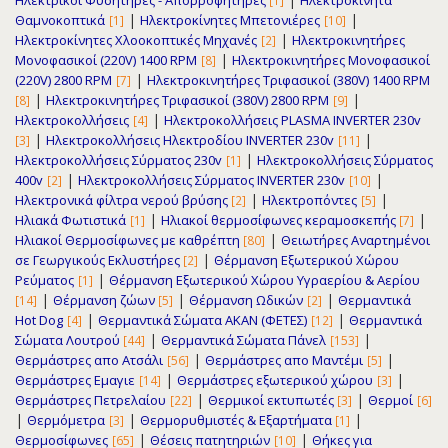
Ηλεκτρικοί Φυσητήρες - Απορροφητήρες
Ηλεκτροκίνητα
[1]
|
|
Θαμνοκοπτικά
Ηλεκτροκίνητες Μπετονιέρες
[1]
[10]
|
Ηλεκτροκίνητες Χλοοκοπτικές Μηχανές
Ηλεκτροκινητήρες
[2]
|
Μονοφασικοί (220V) 1400 RPM
Ηλεκτροκινητήρες Μονοφασικοί
[8]
|
(220V) 2800 RPM
Ηλεκτροκινητήρες Τριφασικοί (380V) 1400 RPM
[7]
|
|
Ηλεκτροκινητήρες Τριφασικοί (380V) 2800 RPM
[8]
[9]
|
Ηλεκτροκολλήσεις
Ηλεκτροκολλήσεις PLASMA INVERTER 230v
[4]
|
|
Ηλεκτροκολλήσεις Ηλεκτροδίου INVERTER 230v
[3]
[11]
|
Ηλεκτροκολλήσεις Σύρματος 230v
Ηλεκτροκολλήσεις Σύρματος
[1]
|
|
400v
Ηλεκτροκολλήσεις Σύρματος INVERTER 230v
[2]
[10]
|
|
Ηλεκτρονικά φίλτρα νερού βρύσης
Ηλεκτροπόντες
[2]
[5]
|
|
Ηλιακά Φωτιστικά
Ηλιακοί θερμοσίφωνες κεραμοσκεπής
[1]
[7]
|
Ηλιακοί Θερμοσίφωνες με καθρέπτη
Θειωτήρες Αναρτημένοι
[80]
|
σε Γεωργικούς Εκλυστήρες
Θέρμανση Εξωτερικού Χώρου
[2]
|
Ρεύματος
Θέρμανση Εξωτερικού Χώρου Υγραερίου & Αερίου
[1]
|
|
|
Θέρμανση ζώων
Θέρμανση Ωδικών
Θερμαντικά
[14]
[5]
[2]
|
|
Hot Dog
Θερμαντικά Σώματα ΑΚΑΝ (ΦΕΤΕΣ)
Θερμαντικά
[4]
[12]
|
|
Σώματα Λουτρού
Θερμαντικά Σώματα Πάνελ
[44]
[153]
|
|
Θερμάστρες απο Ατσάλι
Θερμάστρες απο Μαντέμι
[56]
[5]
|
|
Θερμάστρες Εμαγιε
Θερμάστρες εξωτερικού χώρου
[14]
[3]
|
|
Θερμάστρες Πετρελαίου
Θερμικοί εκτυπωτές
Θερμοί
[22]
[3]
[6]
|
|
|
Θερμόμετρα
Θερμορυθμιστές & Εξαρτήματα
[3]
[1]
|
|
Θερμοσίφωνες
Θέσεις πατητηριών
Θήκες για
[65]
[10]