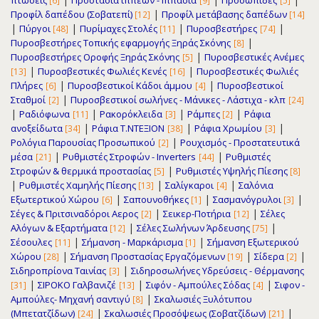
πτώσεις
Προστασία ιππέων - Ιππασία
Προσωπίδες
[6]
[9]
[5]
|
Προφίλ δαπέδου (Σοβατεπί)
Προφίλ μετάβασης δαπέδων
[12]
[14]
|
|
|
|
Πύργοι
Πυρίμαχες Στολές
Πυροσβεστήρες
[48]
[11]
[74]
|
Πυροσβεστήρες Τοπικής εφαρμογής Ξηράς Σκόνης
[8]
|
Πυροσβεστήρες Οροφής Ξηράς Σκόνης
Πυροσβεστικές Ανέμες
[5]
|
|
Πυροσβεστικές Φωλιές Κενές
Πυροσβεστικές Φωλιές
[13]
[16]
|
|
Πλήρες
Πυροσβεστικοί Κάδοι άμμου
Πυροσβεστικοί
[6]
[4]
|
Σταθμοί
Πυροσβεστικοί σωλήνες - Μάνικες - Λάστιχα - κλπ
[2]
[24]
|
|
|
|
Ραδιόφωνα
Ρακορόκλειδα
Ράμπες
Ράφια
[11]
[3]
[2]
|
|
|
ανοξείδωτα
Ράφια Τ.ΝΤΕΞΙΟΝ
Ράφια Χρωμίου
[34]
[38]
[3]
|
Ρολόγια Παρουσίας Προσωπικού
Ρουχισμός - Προστατευτικά
[2]
|
|
μέσα
Ρυθμιστές Στροφών - Inverters
Ρυθμιστές
[21]
[44]
|
Στροφών & θερμικά προστασίας
Ρυθμιστές Υψηλής Πίεσης
[5]
[8]
|
|
|
Ρυθμιστές Χαμηλής Πίεσης
Σαλίγκαροι
Σαλόνια
[13]
[4]
|
|
|
Εξωτερτικού Χώρου
Σαπουνοθήκες
Σασμανόγρυλοι
[6]
[1]
[3]
|
|
Σέγες & Πριτσιναδόροι Αερος
Σεικερ-Ποτήρια
Σέλες
[2]
[12]
|
|
Αλόγων & Εξαρτήματα
Σέλες Σωλήνων Άρδευσης
[12]
[75]
|
|
Σέσουλες
Σήμανση - Μαρκάρισμα
Σήμανση Εξωτερικού
[11]
[1]
|
|
|
Χώρου
Σήμανση Προστασίας Εργαζόμενων
Σίδερα
[28]
[19]
[2]
|
Σιδηροπρίονα Ταινίας
Σιδηροσωλήνες Υδρεύσεις - Θέρμανσης
[3]
|
|
|
ΣΙΡΟΚΟ Γαλβανιζέ
Σιφόν - Αμπούλες Σόδας
Σιφον -
[31]
[13]
[4]
|
Αμπούλες- Μηχανή σαντιγύ
Σκαλωσιές Ξυλότυπου
[8]
|
|
(Μπετατζίδων)
Σκαλωσιές Προσόψεως (Σοβατζίδων)
[24]
[21]