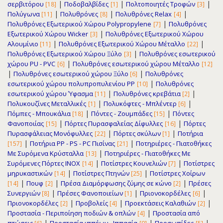
|
|
|
σερβιτόρου
Ποδοβαλβίδες
Πολτοποιητές Τροφών
[18]
[1]
[3]
|
|
|
Πολύγωνα
Πολυθρόνες
Πολυθρόνες Relax
[11]
[8]
[4]
|
Πολυθρόνες Εξωτερικού Χώρου Polypropylene
Πολυθρόνες
[7]
|
Εξωτερικού Χώρου Wicker
Πολυθρόνες Εξωτερικού Χώρου
[3]
|
|
Αλουμίνιο
Πολυθρόνες Εξωτερικού Χώρου Μέταλλο
[11]
[22]
|
Πολυθρόνες Εξωτερικού Χώρου Ξύλο
Πολυθρόνες εσωτερικού
[3]
|
χώρου PU - PVC
Πολυθρόνες εσωτερικού χώρου Μέταλλο
[6]
[12]
|
|
Πολυθρόνες εσωτερικού χώρου Ξύλο
Πολυθρόνες
[6]
|
εσωτερικού χώρου πολυπροπυλενίου PP
Πολυθρόνες
[10]
|
|
εσωτερικού χώρου Ύφασμα
Πολυθρόνες κρεβάτια
[11]
[2]
|
|
Πολυκουζίνες Μεταλλικές
Πολυκόφτες - Μπλέντερ
[1]
[6]
|
|
Πόμπες - Μπουκάλια
Πόντες - Ζουμπάδες
Πόντες
[18]
[15]
|
|
Φανοποιίας
Πόρτες Πυρασφαλείας Δίφυλλες
Πόρτες
[15]
[16]
|
|
Πυρασφάλειας Μονόφυλλες
Πόρτες σκύλων
Ποτήρια
[22]
[1]
|
|
Ποτήρια PP - PS - PC Πισίνας
Ποτηριέρες - Πιατοθήκες
[157]
[21]
|
Με Συρόμενα Κρύσταλλα
Ποτηριέρες - Πιατοθήκες Με
[13]
|
|
Συρόμενες Πόρτες INOX
Ποτίστρες Κουνελιών
Ποτίστρες
[14]
[7]
|
|
μηρυκαστικών
Ποτίστρες Πτηνών
Ποτίστρες Χοίρων
[14]
[25]
|
|
|
Πουφ
Πρέσα Διαμόρφωσης ζύμης σε κώνο
Πρέσες
[14]
[2]
[2]
|
|
|
Συνεργιών
Πρέσες Φανοποιείων
Πριονοκορδέλες
[8]
[1]
[6]
|
|
|
Πριονοκορδέλες
Προβολείς
Προεκτάσεις Καλαθιών
[2]
[4]
[2]
|
Προστασία - Περιποίηση ποδιών & οπλών
Προστασία από
[4]
|
|
|