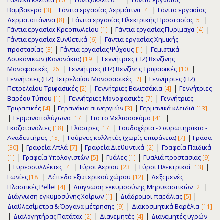
Γαλλικά κλειδιά
Γαντζόκλειδα
Γάντια εργασίας
[16]
[1]
|
|
Βαμβακερά
Γάντια εργασίας Δερμάτινα
Γάντια εργασίας
[3]
[4]
|
|
Δερματοπάνινα
Γάντια εργασίας Ηλεκτρικής Προστασίας
[8]
[5]
|
|
Γάντια εργασίας Κρεοπωλείου
Γάντια εργασίας Πυρίμαχα
[1]
[4]
|
Γάντια εργασίας Συνθετικά
Γάντια εργασίας Χημικής
[6]
|
|
προστασίας
Γάντια εργασίας Ψύχους
Γεμιστικά
[3]
[1]
|
Λουκάνικων (Κανονάκια)
Γεννήτριες (ΗΖ) Βενζίνης
[19]
|
|
Μονοφασικές
Γεννήτριες (ΗΖ) Βενζίνης Τριφασικές
[26]
[10]
|
Γεννήτριες (ΗΖ) Πετρελαίου Μονοφασικές
Γεννήτριες (ΗΖ)
[2]
|
|
Πετρελαίου Τριφασικές
Γεννήτριες Βαλιτσάκια
Γεννήτριες
[2]
[4]
|
|
Βαρέου Τύπου
Γεννήτριες Μονοφασικές
Γεννήτριες
[1]
[7]
|
|
Τριφασικές
Γερανάκια συνεργιών
Γερμανικά κλειδιά
[4]
[3]
[13]
|
|
|
Γερμανοπολύγωνα
Για το Μελισσοκόμο
[17]
[41]
|
|
Γκαζοτανάλιες
Γλάστρες
Γουδοχέρια - Σουρωτηράκια -
[18]
[17]
|
|
Αναδευτήρες
Γούρνες κολλητές (χωρίς επιφάνεια)
Γράσα
[15]
[7]
|
|
|
Γραφεία Απλά
Γραφεία Διεθυντικά
Γραφεία Παιδικά
[30]
[7]
[2]
|
|
|
Γραφεία Υπολογιστών
Γυάλες
Γυαλιά προστασίας
[1]
[5]
[1]
[9]
|
|
|
|
Γυρεοσυλλέκτες
Γύροι Αερίου
Γύροι Ηλεκτρικοί
[4]
[23]
[13]
|
|
Γωνίες
Δάπεδα εξωτερικού χώρου
Δεξαμενές
[18]
[12]
|
|
Πλαστικές Pellet
Διάγνωση εγκυμοσύνης Μηρυκαστικών
[4]
[2]
|
|
Διάγνωση εγκυμοσύνης Χοίρων
Διάδρομοι παράλιας
[1]
[5]
|
Διαθλασίμετρα & Όργανα μέτρησης
Διακοσμητικά Βαρέλια
[9]
[11]
|
|
|
Διαλογητήρας Πατάτας
Διανεμητές
Διανεμητές υγρών -
[2]
[4]