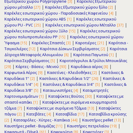
|
Εξωτερικού χώρου Polypropylene
Καρέκλες Εξωτερικού
[3]
|
|
χώρου μέταλλο
Καρέκλες Εξωτερικού χώρου ξύλο
[27]
[2]
|
Καρέκλες εσωτερικού χώρου - Παραδοσιακές Καφενείου
[4]
|
Καρέκλες εσωτερικού χώρου ABS
Καρέκλες εσωτερικού
[1]
|
|
χώρου PU - PVC
Καρέκλες εσωτερικού χώρου Μέταλλο
[25]
[37]
|
Καρέκλες εσωτερικού χώρου Ξύλο
Καρέκλες εσωτερικού
[15]
|
χώρου πολυπροπυλενίου PP
Καρέκλες εσωτερικού χώρου
[15]
|
|
|
Ύφασμα
Καρέκλες Σπαστές
Καροτιέρες
Καρότσια -
[15]
[3]
[21]
|
|
Τσιγκελιέρες
Καρότσια Δίσκων Σερβιρίσματος
Καρότσια
[12]
[2]
|
|
Δίτροχα Μεταφοράς Αλουμινίου
Καρότσια Παγωτού
[8]
[1]
|
Καρότσια Σερβιρίσματος
Καροτσόγρυλοι & Γρύλοι Μπουκάλας
[5]
|
|
|
Κάρτες - Βάσεις - Μενού
Καρυδάκια αέρος
[29]
[93]
[8]
|
|
Καρφωτικά Αέρος
Κασετίνες - Κλειδοθήκες
Καστάνιες &
[9]
[2]
|
|
Καρυδάκια 1''
Καστάνιες & Καρυδάκια 1/2''
Καστάνιες &
[2]
[26]
|
|
Καρυδάκια 1/4''
Καστάνιες & Καρυδάκια 3/4''
Καστάνιες &
[4]
[5]
|
|
Καρυδάκια 3/8''
Καταιωνιστήρες
Καταμετρητές
[5]
[4]
|
|
Χαρτονομισμάτων
Καταψύκτες Βούτες
Καταψύκτες με
[1]
[30]
|
σπαστό καπάκι
Καταψύκτες με συρόμενα κουρμπαριστά
[1]
|
|
τζάμια
Καταψύκτες με συρόμενα Τζάμια
Καταψύκτες
[7]
[13]
|
|
|
πάγου
Κατεβάτες
Κατσαβίδια
Κατσαβίδια κρούσης
[2]
[4]
[17]
|
|
|
Κατσαρόλες - Χύτρες - Καπάκια
Καυστήρες pellet
[2]
[44]
[13]
|
|
Καυστήρες pellet - Βιομάζας
Καυστήρες πετρελαίου
[11]
[19]
|
|
|
Καφασωτά - Πάνελ
Καφεκούτια
Καφετιέρες
[61]
[8]
[3]