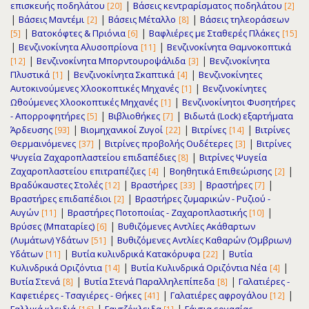
|
επισκευής ποδηλάτου
Βάσεις κεντραρίσματος ποδηλάτου
[20]
[2]
|
|
|
Βάσεις Μαντέμι
Βάσεις Μέταλλο
Βάσεις τηλεοράσεων
[2]
[8]
|
|
Βατοκόφτες & Πριόνια
Βαφλιέρες με Σταθερές Πλάκες
[5]
[6]
[15]
|
|
Βενζινοκίνητα Αλυσοπρίονα
Βενζινοκίνητα Θαμνοκοπτικά
[11]
|
|
Βενζινοκίνητα Μπορντουροψάλιδα
Βενζινοκίνητα
[12]
[3]
|
|
Πλυστικά
Βενζινοκίνητα Σκαπτικά
Βενζινοκίνητες
[1]
[4]
|
Αυτοκινούμενες Χλοοκοπτικές Μηχανές
Βενζινοκίνητες
[1]
|
Ωθούμενες Χλοοκοπτικές Μηχανές
Βενζινοκίνητοι Φυσητήρες
[1]
|
|
- Απορροφητήρες
Βιβλιοθήκες
Βιδωτά (Lock) εξαρτήματα
[5]
[7]
|
|
|
Άρδευσης
Βιομηχανικοί Ζυγοί
Βιτρίνες
Βιτρίνες
[93]
[22]
[14]
|
|
Θερμαινόμενες
Βιτρίνες προβολής Ουδέτερες
Βιτρίνες
[37]
[3]
|
Ψυγεία Ζαχαρoπλαστείου επιδαπέδιες
Βιτρίνες Ψυγεία
[8]
|
|
Ζαχαρoπλαστείου επιτραπέζιες
Βοηθητικά Επιθεώρισης
[4]
[2]
|
|
|
Βραδύκαυστες Στολές
Βραστήρες
Βραστήρες
[12]
[33]
[7]
|
Βραστήρες επιδαπέδιοι
Βραστήρες ζυμαρικών - Ρυζιού -
[2]
|
|
Αυγών
Βραστήρες Ποτοποιίας - Ζαχαροπλαστικής
[11]
[10]
|
Βρύσες (Μπαταρίες)
Βυθιζόμενες Αντλίες Ακάθαρτων
[6]
|
(Λυμάτων) Υδάτων
Βυθιζόμενες Αντλίες Καθαρών (Όμβριων)
[51]
|
|
Υδάτων
Βυτία κυλινδρικά Κατακόρυφα
Βυτία
[11]
[22]
|
|
Κυλινδρικά Οριζόντια
Βυτία Κυλινδρικά Οριζόντια Νέα
[14]
[4]
|
|
Βυτία Στενά
Βυτία Στενά Παραλληλεπίπεδα
Γαλατιέρες -
[8]
[8]
|
|
Καφετιέρες - Τσαγιέρες - Θήκες
Γαλατιέρες αφρογάλου
[41]
[12]
|
|