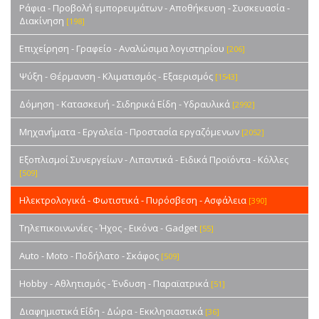
Ράφια - Προβολή εμπορευμάτων - Αποθήκευση - Συσκευασία -
Διακίνηση
[198]
Επιχείρηση - Γραφείο - Αναλώσιμα λογιστηρίου
[206]
Ψύξη - Θέρμανση - Κλιματισμός - Εξαερισμός
[1543]
Δόμηση - Κατασκευή - Σιδηρικά Είδη - Υδραυλικά
[2992]
Μηχανήματα - Εργαλεία - Προστασία εργαζόμενων
[2052]
Εξοπλισμοί Συνεργείων - Λιπαντικά - Ειδικά Προϊόντα - Κόλλες
[509]
Ηλεκτρολογικά - Φωτιστικά - Πυρόσβεση - Ασφάλεια
[390]
Τηλεπικοινωνίες - Ήχος - Εικόνα - Gadget
[55]
Auto - Moto - Ποδήλατο - Σκάφος
[509]
Hobby - Αθλητισμός - Ένδυση - Παραϊατρικά
[51]
Διαφημιστικά Είδη - Δώρα - Εκκλησιαστικά
[36]