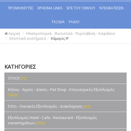
ΠΡΟΜΗΘΕΥΤΕΣ
ΧΡΗΣΙΜΑ LINKS
SITE ΤΟΥ ΟΜΙΛΟΥ
ΝΤΕΛΙΚΑΤΕΣΕΝ
ΤΑΞΙΔΙΑ
ΡΑΔΙΟ
Αρχική
Ηλεκτρολογικά - Φωτιστικά - Πυρόσβεση - Ασφάλεια
Εποπτικά συστήματα
Κάμερες IP
ΚΑΤΗΓΟΡΙΕΣ
STOCK
[11]
Κήπος - Αγρός - Δάσος - Pet Shop - Κτηνιατρικός Εξοπλισμός
[1925]
Σπίτι - Οικιακός Εξοπλισμός - Διακόσμηση
[631]
Εξοπλισμός Hotel - Cafe - Restaurant - Εξοπλισμός
καταστημάτων
[6159]