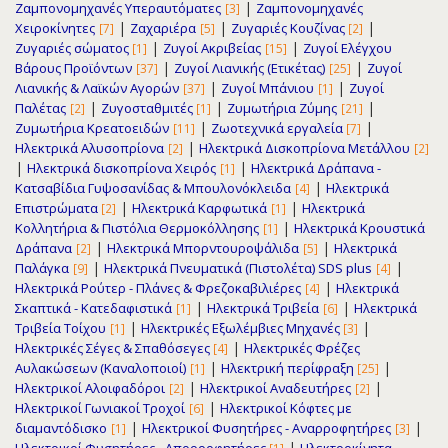
|
Ζαμπονομηχανές Υπεραυτόματες
Ζαμπονομηχανές
[3]
|
|
|
Χειροκίνητες
Ζαχαριέρα
Ζυγαριές Κουζίνας
[7]
[5]
[2]
|
|
Ζυγαριές σώματος
Ζυγοί Ακριβείας
Ζυγοί Ελέγχου
[1]
[15]
|
|
Βάρους Προϊόντων
Ζυγοί Λιανικής (Ετικέτας)
Ζυγοί
[37]
[25]
|
|
Λιανικής & Λαϊκών Αγορών
Ζυγοί Μπάνιου
Ζυγοί
[37]
[1]
|
|
|
Παλέτας
Ζυγοσταθμιτές
Ζυμωτήρια Ζύμης
[2]
[1]
[21]
|
|
Ζυμωτήρια Κρεατοειδών
Ζωοτεχνικά εργαλεία
[11]
[7]
|
Ηλεκτρικά Αλυσοπρίονα
Ηλεκτρικά Δισκοπρίονα Μετάλλου
[2]
[2]
|
|
Ηλεκτρικά δισκοπρίονα Χειρός
Ηλεκτρικά Δράπανα -
[1]
|
Κατσαβίδια Γυψοσανίδας & Μπουλονόκλειδα
Ηλεκτρικά
[4]
|
|
Επιστρώματα
Ηλεκτρικά Καρφωτικά
Ηλεκτρικά
[2]
[1]
|
Κολλητήρια & Πιστόλια Θερμοκόλλησης
Ηλεκτρικά Κρουστικά
[1]
|
|
Δράπανα
Ηλεκτρικά Μπορντουροψάλιδα
Ηλεκτρικά
[2]
[5]
|
|
Παλάγκα
Ηλεκτρικά Πνευματικά (Πιστολέτα) SDS plus
[9]
[4]
|
Ηλεκτρικά Ρούτερ - Πλάνες & Φρεζοκαβιλιέρες
Ηλεκτρικά
[4]
|
|
Σκαπτικά - Κατεδαφιστικά
Ηλεκτρικά Τριβεία
Ηλεκτρικά
[1]
[6]
|
|
Τριβεία Τοίχου
Ηλεκτρικές Εξωλέμβιες Μηχανές
[1]
[3]
|
Ηλεκτρικές Σέγες & Σπαθόσεγες
Ηλεκτρικές Φρέζες
[4]
|
|
Αυλακώσεων (Καναλοποιοί)
Ηλεκτρική περίφραξη
[1]
[25]
|
|
Ηλεκτρικοί Αλοιφαδόροι
Ηλεκτρικοί Αναδευτήρες
[2]
[2]
|
Ηλεκτρικοί Γωνιακοί Τροχοί
Ηλεκτρικοί Κόφτες με
[6]
|
|
διαμαντόδισκο
Ηλεκτρικοί Φυσητήρες - Αναρροφητήρες
[1]
[3]
|