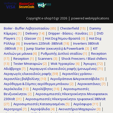
|
Copyright e-shop10.gr 2026
powered
webApplications
|
|
Boiler - Buffer Λεβητοστασίου
Chesterfield
Dammy
[65]
[15]
|
|
|
Κάμερες
Delivery
Dripper - Βάσεις - Κανάτες
DVD
[1]
[14]
[2]
|
|
|
Players
Glasser
Hot Dog Άτμου-Βραστά
Hot Dog
[1]
[5]
[6]
|
|
Ρόλλερ
Inverters 220Volt -380Volt
Inverters 380Volt
[8]
[18]
|
|
-380Volt
Jump Starter (εκκινητές) & Powerbank
KIT
[19]
[3]
|
|
Αντλιών με μάνικα
Pυθμιστής Διπλού σταδίου
Reception
[6]
[1]
|
|
|
Reseption
Scanners
Shock Freezers / Blast chillers
[17]
[1]
[3]
|
|
|
|
Tester Μπαταριών
Wok Υγραερίου
Άγκυρες
[13]
[2]
[6]
[72]
|
|
Αδιάβροχα
Αεραγωγοί ελικοειδούς ραφής (μονωμένοι)
[7]
[71]
|
Αεραγωγός ελικοειδούς ραφής
Αεραντλίες γράσου -
[59]
|
|
Αεραντλίες βαλβολίνης
Αεροδράπανα &Αεροκατσάβιδα
[10]
[5]
|
|
Αερόθερμα & Σόμπες αερόθερμα μπάνιου
Αεροκαστάνιες
[2]
[7]
|
|
Αερόκλειδα
Αερολέβητες
Αεροσυμπιεστές
[13]
[16]
|
Βενζινοκίνητοι
Αεροσυμπιεστές Ηλεκτροκίνητοι Μονοφασικοι
[2]
|
230Volt
Αεροσυμπιεστές Ηλεκτροκίνητοι τριφασικοί 380Volt
[31]
|
|
|
Αεροσυμπιεστές Κατασιγασμένοι
Αερόσφυρα
[27]
[5]
[11]
|
|
|
Αεροτροχοί
Αεροψάλιδα
Ακονιστήρια Μαχαιριών
[7]
[4]
[3]