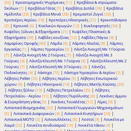
|
|
Κρεατομηχανές Ψυχόμενες
Κρεβάτια & στρώματα
[32]
[11]
|
|
|
Σκύλων
Κρεβάτια Γάτας
Κρεβάτια Διπλά
Κρεβάτια
[7]
[1]
[38]
|
|
|
Ημίδιπλα
Κρεβάτια Μονά
Κρεμαστοί Ζυγοί
[23]
[28]
[33]
|
|
Κρεπιέρες Αερίου
Κρεπιέρες Ηλεκτρικές
Κρικοπάλαγκα
[19]
[21]
|
|
|
|
Κρουνοί
Κυκλικών Αγωγών
Κυκλοφορητές
[3]
[6]
[12]
[36]
|
Κυψέλες Ξύλινες & Εξαρτήματα
Κυψέλες Πλαστικές &
[21]
|
|
|
Εξαρτήματα
Λαβίδες κουζίνας
Λαβίδες Πάγου
[39]
[12]
[9]
|
|
|
Λαμαρίνες Οροφής
Λάμδα
Λάμπες Αλιείας
Λάμπες
[80]
[6]
[9]
|
|
Εργασίας
Λάμπες Υγραερίου
Λάντζα Ανοιχτή Με 1 Γούρνα
[1]
[5]
|
|
Λάντζα Ανοιχτή Με 2 Γούρνες
Λάντζα Ανοιχτή Με 3
[7]
[7]
|
|
Γούρνες
Λάντζα Κλειστή Με 1 Γούρνα
Λάντζα Κλειστή Με 2
[4]
[6]
|
|
Γούρνες
Λάντζα Κλειστή Με 3 Γούρνες
Λάντζες
[7]
[4]
|
|
|
Ποδοκίνητες
Λάστιχα
Λάστιχα Υγραερίου & Αερίου
[4]
[75]
[2]
|
|
Λέβητες Pellet
Λέβητες Αερίου
Λέβητες Εσωτερικού
[25]
[5]
|
|
χώρου
Λέβητες Ηλεκτρικοί
Λέβητες Μικτής Καύσης
[6]
[14]
[30]
|
|
|
Λέβητες ξύλου
Λέβητες Πετρελαίου
Λέβητες
[10]
[25]
|
|
Πετρελαίου - Αερίου
Λέβητες Πυρόλυσης
Λεκάνες άμμου
[11]
[6]
|
|
|
& Συγκράτηση γάτας
Λεκάνες Τουαλέτας
Λίμες
[5]
[12]
[9]
|
Λιπαντικά Βιομηχανίας
Λιπαντικά Γεωργικών Μηχανημάτων
[32]
|
|
|
Λιπαντικά Διαφορικών
Λιπαντικά Κινητήρων
[5]
[4]
[24]
|
|
|
Λιπαντικά ΜΟΤΟ
Λιποσυλλέκτες
Λοστοί
Λουκέτα με
[3]
[8]
[4]
|
|
|
λαιμό
Λουκέτα συνδυασμού
Λουκέτα τάκου
[22]
[15]
[4]
|
|