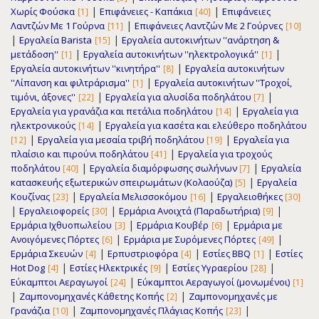
|
|
Χωρίς Φούσκα
Επιφάνειες - Καπάκια
Επιφάνειες
[1]
[40]
|
Λαντζών Με 1 Γούρνα
Επιφάνειες Λαντζών Με 2 Γούρνες
[11]
[10]
|
|
Εργαλεία Barista
Εργαλεία αυτοκινήτων ''ανάρτηση &
[15]
|
|
μετάδοση''
Εργαλεία αυτοκινήτων ''ηλεκτρολογικά''
[1]
[1]
|
Εργαλεία αυτοκινήτων ''κινητήρα''
Εργαλεία αυτοκινήτων
[8]
|
''Λίπανση και φιλτράρισμα''
Εργαλεία αυτοκινήτων ''Τροχοί,
[1]
|
|
τιμόνι, άξονες''
Εργαλεία για αλυσίδα ποδηλάτου
[22]
[7]
|
Εργαλεία για γρανάζια και πετάλια ποδηλάτου
Εργαλεία για
[14]
|
ηλεκτρονικούς
Εργαλεία για κασέτα και ελεύθερο ποδηλάτου
[14]
|
|
Εργαλεία για μεσαία τριβή ποδηλάτου
Εργαλεία για
[12]
[19]
|
πλαίσιο και πιρούνι ποδηλάτου
Εργαλεία για τροχούς
[41]
|
|
ποδηλάτου
Εργαλεία διαμόρφωσης σωλήνων
Εργαλεία
[40]
[7]
|
κατασκευής εξωτερικών σπειρωμάτων (Κολαούζα)
Εργαλεία
[5]
|
|
Κουζίνας
Εργαλεία Μελισσοκόμου
Εργαλειοθήκες
[23]
[16]
[30]
|
|
|
Εργαλειοφορείς
Ερμάρια Ανοιχτά (Παραδωτήρια)
[30]
[9]
|
|
Ερμάρια Ιχθυοπωλείου
Ερμάρια Κουβέρ
Ερμάρια με
[3]
[6]
|
|
Ανοιγόμενες Πόρτες
Ερμάρια με Συρόμενες Πόρτες
[6]
[49]
|
|
|
Ερμάρια Σκευών
Ερπυστριοφόρα
Εστίες BBQ
Εστίες
[4]
[4]
[1]
|
|
|
Hot Dog
Εστίες Ηλεκτρικές
Εστίες Υγραερίου
[4]
[9]
[28]
|
Εύκαμπτοι Αεραγωγοί
Εύκαμπτοι Αεραγωγοί (μονωμένοι)
[24]
[1]
|
|
Ζαμπονομηχανές Κάθετης Κοπής
Ζαμπονομηχανές με
[2]
|
|
Γρανάζια
Ζαμπονομηχανές Πλάγιας Κοπής
[10]
[23]