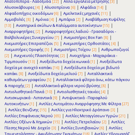
|
|
Αλατοπίπερα - Λαδόξυδα
Αλλα εργαλεία μέτρησης
[22]
[3]
|
|
|
Αλυσοκάβουρες
Αλυσοπρίονα
Αλφάδια
[4]
[6]
[14]
|
|
Αλφαδοπήχεις οικοδόμων
Αμελκτικές μηχανές
[6]
[11]
|
|
|
Αμμοβολές
Αμόνια
Αμπάρια
Αναβάθμιση Κυψέλης
[8]
[4]
[2]
|
|
Αναπηρικά σκύλων & Καλύμματα αυτοκίνητων
[13]
[15]
|
Αναρροφητήρες
Αναρροφητήρες λαδιού - Γρασαδόροι -
[2]
|
|
Βαλβολινιέρες Συνεργείου
Ανεμιστήρες Box Fan
[7]
[8]
|
|
Ανεμιστήρες Επιτραπέζιοι
Ανεμιστήρες Ορθοστάτες
[5]
[4]
|
|
Ανεμιστήρες Οροφής
Ανεμιστήρες Τοίχου
Ανθρωποζυγοί
[5]
[2]
|
|
Ανιχνευτές Πλαστότητας
Ανοιχτήρια - Μαχαιράκια -
[2]
[2]
|
|
Τιρμπουσόν
Ανοξείδωτα δοχεία κωνικά
Ανοξείδωτα
[13]
[1]
|
δοχεία με ανοιχτό καπάκι
Ανοξείδωτα δοχεία με βιδωτό
[16]
|
|
καπάκι
Ανοξείδωτα δοχεία μελιού
Ανταλλακτικά
[8]
[7]
|
καθισμάτων γραφείου
Ανταλλακτικά φίλτρα άνω, κάτω πάγκου
[5]
|
|
& παροχής
Ανταλλακτικά φίλτρα νερού βρύσης
[2]
[8]
|
|
Αντιολισθητικά Πανιά
Αντιολισθητικές ταινίες
[10]
[4]
|
Αντισκωριακά - Λιπαντικά
Αντιψυκτικά - Παραφλού
[9]
|
Αυτοκινήτων
Αντλίες Αυτομάτου Αναρρόφησης Με Φίλτρα
[1]
[27]
|
|
|
Αντλίες Βενζίνης
Αντλίες για Ηλεκτρικό Δράπανο
[15]
[3]
|
|
Αντλίες Επιφάνειας Νερού
Αντλίες Μεταγγίσεων Υγρών
[65]
[21]
|
|
Αντλίες Οξέων & Χημικών
Αντλίες Πετρελαίου
Αντλίες
[15]
[2]
|
|
Πίεσης Νερού Με Δοχείο
Αντλίες Συντιβανιών
Αντλίες
[3]
[6]
|
Τσιμεντολάσπης - Αφυδάτωσης Σκαμάτων
Αντλίες Υδρομασάζ
[18]