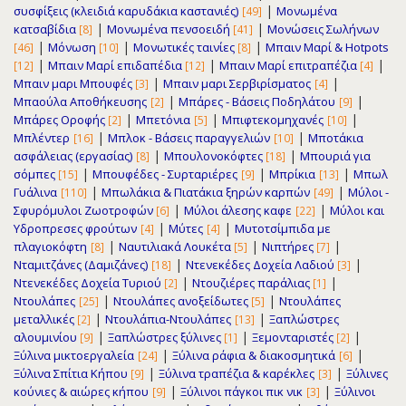
|
συσφίξεις (κλειδιά καρυδάκια καστανιές)
Μονωμένα
[49]
|
|
κατσαβίδια
Μονωμένα πενσοειδή
Μονώσεις Σωλήνων
[8]
[41]
|
|
|
Μόνωση
Μονωτικές ταινίες
Μπαιν Μαρί & Hotpots
[46]
[10]
[8]
|
|
|
Μπαιν Μαρί επιδαπέδια
Μπαιν Μαρί επιτραπέζια
[12]
[12]
[4]
|
|
Μπαιν μαρι Μπουφές
Μπαιν μαρι Σερβιρίσματος
[3]
[4]
|
|
Μπαούλα Αποθήκευσης
Μπάρες - Βάσεις Ποδηλάτου
[2]
[9]
|
|
|
Μπάρες Οροφής
Μπετόνια
Μπιφτεκομηχανές
[2]
[5]
[10]
|
|
Μπλέντερ
Μπλοκ - Βάσεις παραγγελιών
Μποτάκια
[16]
[10]
|
|
ασφάλειας (εργασίας)
Μπουλονοκόφτες
Μπουριά για
[8]
[18]
|
|
|
σόμπες
Μπουφέδες - Συρταριέρες
Μπρίκια
Μπωλ
[15]
[9]
[13]
|
|
Γυάλινα
Μπωλάκια & Πιατάκια ξηρών καρπών
Μύλοι -
[110]
[49]
|
|
Σφυρόμυλοι Ζωοτροφών
Μύλοι άλεσης καφε
Μύλοι και
[6]
[22]
|
|
Υδροπρεσες φρούτων
Μύτες
Μυτοτσίμπιδα με
[4]
[4]
|
|
|
πλαγιοκόφτη
Ναυτιλιακά Λουκέτα
Νιπτήρες
[8]
[5]
[7]
|
|
Νταμιτζάνες (Δαμιζάνες)
Ντενεκέδες Δοχεία Λαδιού
[18]
[3]
|
|
Ντενεκέδες Δοχεία Τυριού
Ντουζιέρες παράλιας
[2]
[1]
|
|
Ντουλάπες
Ντουλάπες ανοξείδωτες
Ντουλάπες
[25]
[5]
|
|
μεταλλικές
Ντουλάπια-Ντουλάπες
Ξαπλώστρες
[2]
[13]
|
|
|
αλουμινίου
Ξαπλώστρες ξύλινες
Ξεμονταριστές
[9]
[1]
[2]
|
|
Ξύλινα μικτοεργαλεία
Ξύλινα ράφια & διακοσμητικά
[24]
[6]
|
|
Ξύλινα Σπίτια Κήπου
Ξύλινα τραπέζια & καρέκλες
Ξύλινες
[9]
[3]
|
|
κούνιες & αιώρες κήπου
Ξύλινοι πάγκοι πικ νικ
Ξύλινοι
[9]
[3]