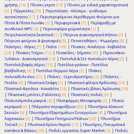
|
|
χρήσης
Πένσες γκριπ
Πένσες με ειδικά χαρακτηριστικά
[14]
[10]
|
|
Πέργκολες
Περιποίηση - πλύσιμο - γυάλισμα
[3]
[39]
|
αυτοκίνητου
Περιστρεφόμενοι Αερόθερμοι Φούρνοι για
[17]
|
|
Πίτσα & Πίτσα Χωνάκι
Περιφερειακά
Περίφραξη με
[3]
[7]
|
|
συνθετικό WPC
Περονοφόρα χειροκίνητα
[4]
[1]
|
|
Πετρελαιοκίνητα Σκαπτικά
Πέτρινα Διακοσμητικά Κήπου
[1]
[3]
|
|
Πέτρινοι φούρνοι & ψησταριές
Πετσετοθήκες - Ψωμιέρες
[8]
[8]
|
|
Πιάστρες - Θήκες
Πιάτα
Πίνακες -Αναλόγια - Καβαλέτα
[7]
[193]
|
|
|
Πίνακες Τοίχου
Πινακίδες - Σήματα
Πιρουνάκια -
[24]
[12]
[92]
|
|
Ξυλάκια - Διακοσμητικά
Πιστολιά & Σετ πιστολιών Αέρος
[10]
[3]
|
Πιστολιά βαφής Αέρος
Πιστόλια γράσου - Πιστόλια
[15]
|
|
βαλβολίνης
Πιστόλια Θερμού Αέρα
Πλάκες
[6]
[3]
|
|
πολυαιθυλενίου
Πλάνες - Ξεχονδριστήρες
Πλάστες -
[21]
[2]
|
|
|
Πινέλα
Πλαστικά Σκάφη
Πλαστικά φίλτρα Άρδευσης
[9]
[1]
[50]
|
Πλαστικά Φρεάτια - Καναλέτα
Πλαστικές βάνες Άρδευσης
[24]
[39]
|
|
|
Πλαστικές μπότες (Γαλότσες)
Πλαστικές ποδιές
[8]
[4]
|
|
Πλατυτσίμπιδα μακριά
Πλατφόρμες Μεταφοράς
Πλατώ
[4]
[3]
|
|
κεραμικά
Πλέγματα περιφράξεων
Πλυντήρια Δίσκων/
[3]
[83]
|
|
Σκευών
Πλυντήρια Εξαρτημάτων Συνεργείων
Πλυντήρια
[8]
[4]
|
|
λαχανικών
Πλυντήρια Ποτηριών/Πιάτων
Πλυντήρια
[2]
[33]
|
|
Τούνελ
Πλυστικά Κρύου Νερού
Πλωτήρες, Πνευματικά
[5]
[12]
|
|
καπάκια & Βάσεις
Ποδιές εργασίας Super Market
Ποδιές
[28]
[2]