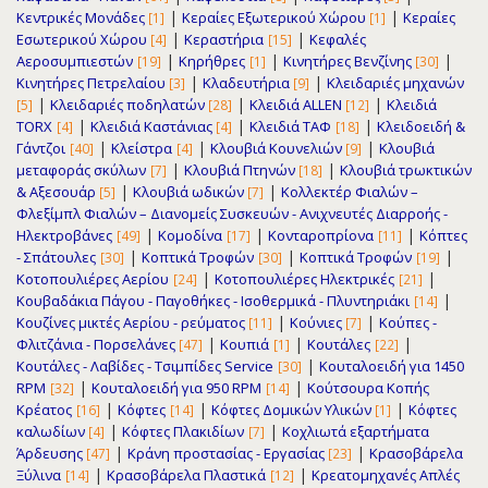
|
|
Κεντρικές Μονάδες
Κεραίες Εξωτερικού Χώρου
Κεραίες
[1]
[1]
|
|
Εσωτερικού Χώρου
Κεραστήρια
Κεφαλές
[4]
[15]
|
|
|
Αεροσυμπιεστών
Κηρήθρες
Κινητήρες Βενζίνης
[19]
[1]
[30]
|
|
Κινητήρες Πετρελαίου
Κλαδευτήρια
Κλειδαριές μηχανών
[3]
[9]
|
|
|
Κλειδαριές ποδηλατών
Κλειδιά ALLEN
Κλειδιά
[5]
[28]
[12]
|
|
|
TORX
Κλειδιά Καστάνιας
Κλειδιά ΤΑΦ
Κλειδοειδή &
[4]
[4]
[18]
|
|
|
Γάντζοι
Κλείστρα
Κλουβιά Κουνελιών
Κλουβιά
[40]
[4]
[9]
|
|
μεταφοράς σκύλων
Κλουβιά Πτηνών
Κλουβιά τρωκτικών
[7]
[18]
|
|
& Αξεσουάρ
Κλουβιά ωδικών
Κολλεκτέρ Φιαλών –
[5]
[7]
Φλεξίμπλ Φιαλών – Διανομείς Συσκευών - Ανιχνευτές Διαρροής -
|
|
|
Ηλεκτροβάνες
Κομοδίνα
Κονταροπρίονα
Κόπτες
[49]
[17]
[11]
|
|
|
- Σπάτουλες
Κοπτικά Τροφών
Κοπτικά Τροφών
[30]
[30]
[19]
|
|
Κοτοπουλιέρες Αερίου
Κοτοπουλιέρες Ηλεκτρικές
[24]
[21]
|
Κουβαδάκια Πάγου - Παγοθήκες - Ισοθερμικά - Πλυντηριάκι
[14]
|
|
Κουζίνες μικτές Αερίου - ρεύματος
Κούνιες
Κούπες -
[11]
[7]
|
|
|
Φλιτζάνια - Πορσελάνες
Κουπιά
Κουτάλες
[47]
[1]
[22]
|
Κουτάλες - Λαβίδες - Τσιμπίδες Service
Κουταλοειδή για 1450
[30]
|
|
RPM
Κουταλοειδή για 950 RPM
Κούτσουρα Κοπής
[32]
[14]
|
|
|
Κρέατος
Κόφτες
Κόφτες Δομικών Υλικών
Κόφτες
[16]
[14]
[1]
|
|
καλωδίων
Κόφτες Πλακιδίων
Κοχλιωτά εξαρτήματα
[4]
[7]
|
|
Άρδευσης
Κράνη προστασίας - Εργασίας
Κρασοβάρελα
[47]
[23]
|
|
Ξύλινα
Κρασοβάρελα Πλαστικά
Κρεατομηχανές Απλές
[14]
[12]