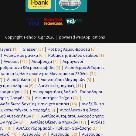
|
Copyright e-shop10.gr 2026
powered
webApplications
|
|
|
layers
Glasser
Hot Dog Άτμου-Βραστά
[1]
[5]
[6]
|
IT Αντλιών με μάνικα
Pυθμιστής Διπλού σταδίου
[6]
[1]
|
|
|
Άγκυρες
Αδιάβροχα
Αεραγωγοί
[72]
[7]
|
εροδράπανα &Αεροκατσάβιδα
Αερόθερμα & Σόμπες
[5]
|
μπιεστές Ηλεκτροκίνητοι Μονοφασικοι 230Volt
[31]
|
|
|
Αεροψάλιδα
Ακονιστήρια Μαχαιριών
7]
[4]
[3]
|
|
εις οικοδόμων
Αμελκτικές μηχανές
[6]
[11]
|
ρροφητήρες
Αναρροφητήρες λαδιού - Γρασαδόροι -
[2]
|
|
τήρες Οροφής
Ανεμιστήρες Τοίχου
[5]
[2]
|
Ανοξείδωτα δοχεία με ανοιχτό καπάκι
Ανοξείδωτα
[16]
|
νω, κάτω πάγκου & παροχής
Ανταλλακτικά φίλτρα
[2]
|
φλού Αυτοκινήτων
Αντλίες Αυτομάτου Αναρρόφησης
[1]
|
|
εων Υγρών
Αντλίες Οξέων & Χημικών
Αντλίες
[21]
[15]
|
|
ων
Αντλίες Υδρομασάζ - Πισίνας - Θαλάσσης
[18]
[27]
|
|
|
ντιγύ
Αξεσουάρ
Αξεσουάρ
Αξεσουάρ -
[10]
[3]
[50]