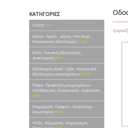
Οδο
ΚΑΤΗΓΟΡΙΕΣ
STOCK
[11]
Εμφανί
Κήπος - Αγρός - Δάσος - Pet Shop -
Κτηνιατρικός Εξοπλισμός
[1925]
Σπίτι - Οικιακός Εξοπλισμός -
Διακόσμηση
[631]
Εξοπλισμός Hotel - Cafe - Restaurant -
Εξοπλισμός καταστημάτων
[6159]
Ράφια - Προβολή εμπορευμάτων -
Αποθήκευση - Συσκευασία - Διακίνηση
[198]
Επιχείρηση - Γραφείο - Αναλώσιμα
λογιστηρίου
[206]
Ψύξη - Θέρμανση - Κλιματισμός -