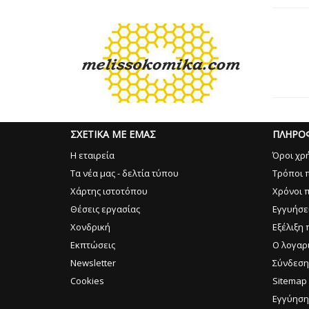
ΣΧΕΤΙΚΑ ΜΕ ΕΜΑΣ
ΠΛΗΡΟ
Η εταιρεία
Όροι χρ
Τα νέα μας - δελτία τύπου
Τρόποι 
Χάρτης ιστοτόπου
Χρόνοι 
Θέσεις εργασίας
Εγγυήσε
Χονδρική
Εξέλιξη 
Εκπτώσεις
Ο λογαρ
Newsletter
Σύνδεση
Cookies
Sitemap
Εγγύηση