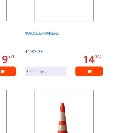
ΦΑΚΟΣ ΣΗΜΑΝΣΗΣ
44983-33
9
14
67€
44€
7 - 10 ημέρες