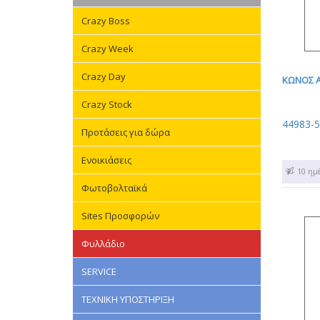
Crazy Boss
Crazy Week
Crazy Day
ΚΩΝΟΣ Α
Crazy Stock
44983-5
Προτάσεις για δώρα
Ενοικιάσεις
7 - 10 ημ
Φωτοβολταϊκά
Sites Προσφορών
Φυλλάδιο
SERVICE
ΤΕΧΝΙΚΗ ΥΠΟΣΤΗΡΙΞΗ