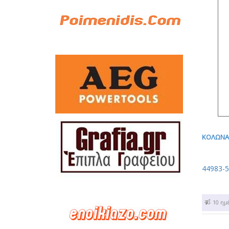
ΚΟΛΩΝΑΚ
44983-5
7 - 10 ημ