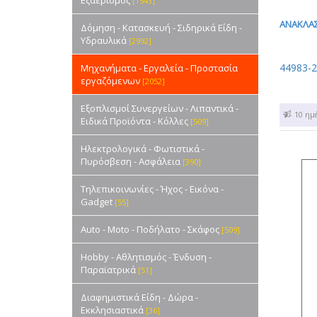
Εξαερισμός
[1543]
ΑΝΑΚΛΑ
Δόμηση - Κατασκευή - Σιδηρικά Είδη -
Υδραυλικά
[2992]
44983-2
Μηχανήματα - Εργαλεία - Προστασία
εργαζόμενων
[2052]
Εξοπλισμοί Συνεργείων - Λιπαντικά -
7 - 10 ημ
Ειδικά Προϊόντα - Κόλλες
[509]
Ηλεκτρολογικά - Φωτιστικά -
Πυρόσβεση - Ασφάλεια
[390]
Τηλεπικοινωνίες - Ήχος - Εικόνα -
Gadget
[55]
Auto - Moto - Ποδήλατο - Σκάφος
[509]
Hobby - Αθλητισμός - Ένδυση -
Παραϊατρικά
[51]
Διαφημιστικά Είδη - Δώρα -
Εκκλησιαστικά
[36]