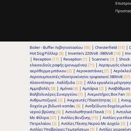
Επιστρο
Προστασ
|
|
Boiler - Buffer Λεβητοστασίου
Chesterfield
[65]
[15]
|
|
Hot Dog Ρόλλερ
Inverters 220Volt -380Volt
Inv
[8]
[18]
|
|
|
|
Reception
Reseption
Scanners
Shock F
[17]
[1]
[3]
|
ελικοειδούς ραφής (μονωμένοι)
Αεραγωγός ελικο
[71]
|
|
αερόθερμα μπάνιου
Αεροκαστάνιες
Αερόκλει
[2]
[7]
Αεροσυμπιεστές Ηλεκτροκίνητοι τριφασικοί 380Volt
[27]
|
Αλατοπίπερα - Λαδόξυδα
Αλλα εργαλεία μέτρηση
[22]
|
|
|
Αμμοβολές
Αμόνια
Αμπάρια
Αναβάθμιση
[8]
[4]
[2]
|
Βαλβολινιέρες Συνεργείου
Ανεμιστήρες Box Fan
[7]
[8]
|
|
Ανθρωποζυγοί
Ανιχνευτές Πλαστότητας
Ανοιχ
[2]
[2]
|
δοχεία με βιδωτό καπάκι
Ανοξείδωτα δοχεία μελι
[8]
|
|
νερού βρύσης
Αντιολισθητικά Πανιά
Αντιολισ
[8]
[10]
|
|
Με Φίλτρα
Αντλίες Βενζίνης
Αντλίες για Ηλ
[27]
[15]
|
|
Πετρελαίου
Αντλίες Πίεσης Νερού Με Δοχείο
[2]
[3]
|
Αντλίες Υποβρύχιες Γεωτρήσεων
Αντλίες χειροκίν
[5]