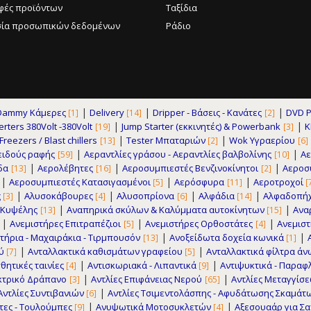
φές προϊόντων
Ταξίδια
ία προσωπικών δεδομένων
Ράδιο
|
|
|
Dammy Κάμερες
Delivery
Dripper - Βάσεις - Κανάτες
DVD P
[1]
[14]
[2]
|
|
erters 380Volt -380Volt
Jump Starter (εκκινητές) & Powerbank
K
[19]
[3]
|
|
reezers / Blast chillers
Tester Μπαταριών
Wok Υγραερίου
[13]
[2]
[6]
|
|
ειδούς ραφής
Αεραντλίες γράσου - Αεραντλίες βαλβολίνης
Α
[59]
[10]
|
|
|
δα
Αερολέβητες
Αεροσυμπιεστές Βενζινοκίνητοι
Αεροσυ
[13]
[16]
[2]
|
|
|
Αεροσυμπιεστές Κατασιγασμένοι
Αερόσφυρα
Αεροτροχοί
[5]
[11]
[
|
|
|
|
ς
Αλυσοκάβουρες
Αλυσοπρίονα
Αλφάδια
Αλφαδοπήχ
[3]
[4]
[6]
[14]
|
|
 Κυψέλης
Αναπηρικά σκύλων & Καλύμματα αυτοκίνητων
Ανα
[13]
[15]
|
|
|
Ανεμιστήρες Επιτραπέζιοι
Ανεμιστήρες Ορθοστάτες
Ανεμισ
[5]
[4]
|
|
τήρια - Μαχαιράκια - Τιρμπουσόν
Ανοξείδωτα δοχεία κωνικά
[13]
[1]
|
|
ού
Ανταλλακτικά καθισμάτων γραφείου
Ανταλλακτικά φίλτρα ά
[7]
[5]
|
|
θητικές ταινίες
Αντισκωριακά - Λιπαντικά
Αντιψυκτικά - Παρα
[4]
[9]
|
|
εκτρικό Δράπανο
Αντλίες Επιφάνειας Νερού
Αντλίες Μεταγγίσ
[3]
[65]
|
Αντλίες Συντιβανιών
Αντλίες Τσιμεντολάσπης - Αφυδάτωσης Σκαμάτ
[6]
|
|
ητες - Τουλούμπες
Ανυψωτικά Μοτοσυκλετών
Αξεσουαάρ για Σα
[9]
[4]