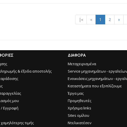
|«
«
1
2
»
ΦΟΡΙΕΣ
ΔΙΑΦΟΡΑ
ήσης
Μεταχειρισμένα
πληρωμής & έξοδα αποστολής
Service μηχανημάτων - εργαλείω
παράδοσης
Ενοικιάσεις μηχανημάτων - εργαλ
ις
Καταστήματα που εξοπλίζουμε
παραγγελίας
Έργα μας
ιασμός μου
Προμηθευτές
 / Εγγραφή
Χρήσιμα links
Sites ομίλου
 χαμηλότερης τιμής
Ντελικατέσεν