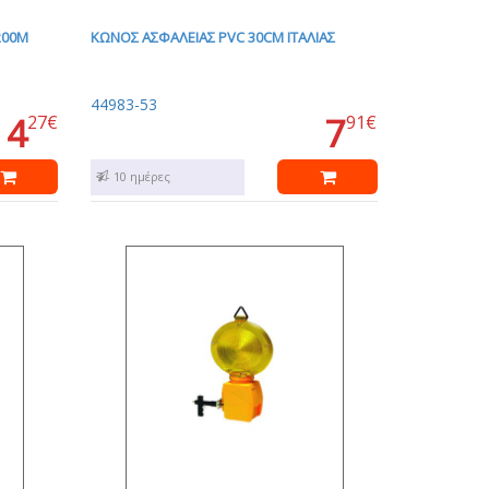
200Μ
ΚΩΝΟΣ ΑΣΦΑΛΕΙΑΣ PVC 30CM ΙΤΑΛΙΑΣ
44983-53
4
7
27€
91€
7 - 10 ημέρες