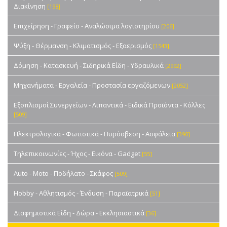
Διακίνηση
[198]
Επιχείρηση - Γραφείο - Αναλώσιμα λογιστηρίου
[206]
Ψύξη - Θέρμανση - Κλιματισμός - Εξαερισμός
[1543]
Δόμηση - Κατασκευή - Σιδηρικά Είδη - Υδραυλικά
[2992]
Μηχανήματα - Εργαλεία - Προστασία εργαζόμενων
[2052]
Εξοπλισμοί Συνεργείων - Λιπαντικά - Ειδικά Προϊόντα - Κόλλες
[509]
Ηλεκτρολογικά - Φωτιστικά - Πυρόσβεση - Ασφάλεια
[390]
Τηλεπικοινωνίες - Ήχος - Εικόνα - Gadget
[55]
Auto - Moto - Ποδήλατο - Σκάφος
[509]
Hobby - Αθλητισμός - Ένδυση - Παραϊατρικά
[51]
Διαφημιστικά Είδη - Δώρα - Εκκλησιαστικά
[36]