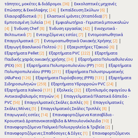
|
τάπητες, μοκέτες & διάδρομοι
Εκκολαπτικές μηχανές
[36]
|
|
Επώασης & Εκκόλαψης
Εκπαίδευση Σκύλων
[24]
[6]
|
|
Ελαιοραβδιστικά
Ελαστικοί ιμάντες (Χταπόδια)
[1]
[7]
|
Εμποτισμένη Ξυλεία
Εμφιαλωτήρια - Γεμιστικά μπουκαλιών
[34]
|
|
|
Ένδυση Chef
Ένδυση εργασίας
Ενισχυτικά -
[4]
[8]
[42]
|
|
Βελτιωτικά
Εντοιχιζόμενες εστίες
Εντομοαπωθητικά
[7]
[7]
|
|
Επαγγελματικά
Εντομοαπωθητικά Οικιακής Χρήσης
[7]
[2]
|
|
Εξαγωγή Βασιλικού Πολτού
Εξαεριστήρες Τζακιού
[1]
[6]
|
|
Εξαρτήματα Pellet
Εξαρτήματα PVC
Εξαρτήματα
[2]
[222]
|
Παιδικής χαράς οικιακής χρήσης
Εξαρτήματα Πολυαιθυλενίου
[34]
|
|
(PEX)
Εξαρτήματα Πολυπροπυλενίου (PP)
Εξαρτήματα
[60]
[103]
|
Πολυπροπυλενίου (PPR)
Εξαρτήματα Πολυστρωματικής
[211]
|
|
(AlluPex)
Εξαρτήματα Πυρόσβεσης (PPR)
Εξαρτήματα
[126]
[131]
|
|
Σιδηροσωληνών
Εξαρτήματα Υδρορρoών PVC
[259]
[24]
|
|
Εξαρτήματα Χαλκού
Εξολκείς
Εξοπλισμός σφαγείου &
[131]
[32]
|
Αντικανιβαλισμός πτηνών
Επαγγελματικά Πλαστικά δάπεδα -
[4]
|
|
PVC
Επαγγελματικές Σκάλες Διπλές
Επαγγελματικές
[56]
[6]
|
|
Σκάλες Μόνες
Επαγγελματικές Σκάλες Τριπλές
[5]
[8]
|
Επαγωγικές εστίες
Επαναφορτιζόμενα Κατσαβίδια -
[14]
|
Κρουστικά Δραπανοκατσάβιδα & Μπουλονόκλειδα
[10]
|
Επαναφορτιζόμενα Παλμικά Πολυεργαλεία & Τριβεία
[2]
|
Επαναφορτιζόμενες Σπαθόσεγες & Σέγες
Επαναφορτιζόμενοι
[1]