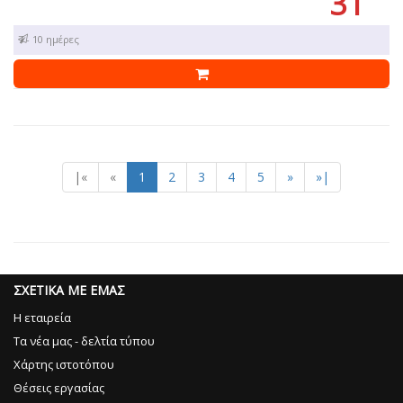
31
7 - 10 ημέρες
|«
«
1
2
3
4
5
»
»|
ΣΧΕΤΙΚΑ ΜΕ ΕΜΑΣ
Η εταιρεία
Τα νέα μας - δελτία τύπου
Χάρτης ιστοτόπου
Θέσεις εργασίας