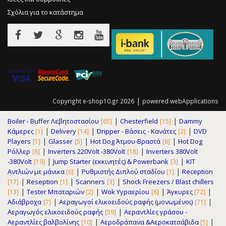
Σχόλια για το κατάστημα
|
Copyright e-shop10.gr 2026
powered
webApplications
|
|
Boiler - Buffer Λεβητοστασίου
Chesterfield
Dammy
[65]
[15]
|
|
|
Κάμερες
Delivery
Dripper - Βάσεις - Κανάτες
DVD
[1]
[14]
[2]
|
|
|
Players
Glasser
Hot Dog Άτμου-Βραστά
Hot Dog
[1]
[5]
[6]
|
|
Ρόλλερ
Inverters 220Volt -380Volt
Inverters 380Volt
[8]
[18]
|
|
-380Volt
Jump Starter (εκκινητές) & Powerbank
KIT
[19]
[3]
|
|
Αντλιών με μάνικα
Pυθμιστής Διπλού σταδίου
Reception
[6]
[1]
|
|
|
Reseption
Scanners
Shock Freezers / Blast chillers
[17]
[1]
[3]
|
|
|
|
Tester Μπαταριών
Wok Υγραερίου
Άγκυρες
[13]
[2]
[6]
[72]
|
|
Αδιάβροχα
Αεραγωγοί ελικοειδούς ραφής (μονωμένοι)
[7]
[71]
|
Αεραγωγός ελικοειδούς ραφής
Αεραντλίες γράσου -
[59]
|
|
Αεραντλίες βαλβολίνης
Αεροδράπανα &Αεροκατσάβιδα
[10]
[5]