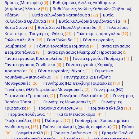
|
Βρύσες (Μπαταρίες)
Βυθιζόμενες Αντλίες Ακάθαρτων
[6]
|
(Λυμάτων) Υδάτων
Βυθιζόμενες Αντλίες Καθαρών (Όμβριων)
[51]
|
|
Υδάτων
Βυτία κυλινδρικά Κατακόρυφα
Βυτία
[11]
[22]
|
|
Κυλινδρικά Οριζόντια
Βυτία Κυλινδρικά Οριζόντια Νέα
[14]
[4]
|
|
Βυτία Στενά
Βυτία Στενά Παραλληλεπίπεδα
Γαλατιέρες -
[8]
[8]
|
|
Καφετιέρες - Τσαγιέρες - Θήκες
Γαλατιέρες αφρογάλου
[41]
[12]
|
|
Γαλλικά κλειδιά
Γαντζόκλειδα
Γάντια εργασίας
[16]
[1]
|
|
Βαμβακερά
Γάντια εργασίας Δερμάτινα
Γάντια εργασίας
[3]
[4]
|
|
Δερματοπάνινα
Γάντια εργασίας Ηλεκτρικής Προστασίας
[8]
[5]
|
|
Γάντια εργασίας Κρεοπωλείου
Γάντια εργασίας Πυρίμαχα
[1]
[4]
|
Γάντια εργασίας Συνθετικά
Γάντια εργασίας Χημικής
[6]
|
|
προστασίας
Γάντια εργασίας Ψύχους
Γεμιστικά
[3]
[1]
|
Λουκάνικων (Κανονάκια)
Γεννήτριες (ΗΖ) Βενζίνης
[19]
|
|
Μονοφασικές
Γεννήτριες (ΗΖ) Βενζίνης Τριφασικές
[26]
[10]
|
Γεννήτριες (ΗΖ) Πετρελαίου Μονοφασικές
Γεννήτριες (ΗΖ)
[2]
|
|
Πετρελαίου Τριφασικές
Γεννήτριες Βαλιτσάκια
Γεννήτριες
[2]
[4]
|
|
Βαρέου Τύπου
Γεννήτριες Μονοφασικές
Γεννήτριες
[1]
[7]
|
|
Τριφασικές
Γερανάκια συνεργιών
Γερμανικά κλειδιά
[4]
[3]
[13]
|
|
|
Γερμανοπολύγωνα
Για το Μελισσοκόμο
[17]
[41]
|
|
Γκαζοτανάλιες
Γλάστρες
Γουδοχέρια - Σουρωτηράκια -
[18]
[17]
|
|
Αναδευτήρες
Γούρνες κολλητές (χωρίς επιφάνεια)
Γράσα
[15]
[7]
|
|
|
Γραφεία Απλά
Γραφεία Διεθυντικά
Γραφεία Παιδικά
[30]
[7]
[2]
|
|
|