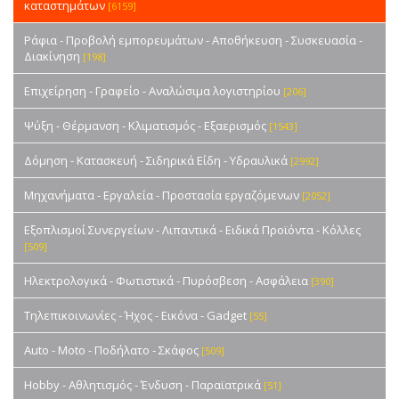
καταστημάτων
[6159]
Ράφια - Προβολή εμπορευμάτων - Αποθήκευση - Συσκευασία -
Διακίνηση
[198]
Επιχείρηση - Γραφείο - Αναλώσιμα λογιστηρίου
[206]
Ψύξη - Θέρμανση - Κλιματισμός - Εξαερισμός
[1543]
Δόμηση - Κατασκευή - Σιδηρικά Είδη - Υδραυλικά
[2992]
Μηχανήματα - Εργαλεία - Προστασία εργαζόμενων
[2052]
Εξοπλισμοί Συνεργείων - Λιπαντικά - Ειδικά Προϊόντα - Κόλλες
[509]
Ηλεκτρολογικά - Φωτιστικά - Πυρόσβεση - Ασφάλεια
[390]
Τηλεπικοινωνίες - Ήχος - Εικόνα - Gadget
[55]
Auto - Moto - Ποδήλατο - Σκάφος
[509]
Hobby - Αθλητισμός - Ένδυση - Παραϊατρικά
[51]