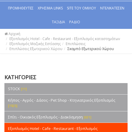
ΠΡΟΜΗΘΕΥΤΕΣ
ΧΡΗΣΙΜΑ LINKS
SITE ΤΟΥ ΟΜΙΛΟΥ
ΝΤΕΛΙΚΑΤΕΣΕΝ
ΤΑΞΙΔΙΑ
ΡΑΔΙΟ
Αρχική
Εξοπλισμός Hotel - Cafe - Restaurant - Εξοπλισμός καταστημάτων
Εξοπλισμός Μαζικής Εστίασης
Επιπλώσεις
Επιπλώσεις Εξωτερικού Χώρου
Σκαμπό Εξωτερικού Χώρου
ΚΑΤΗΓΟΡΙΕΣ
STOCK
[11]
Κήπος - Αγρός - Δάσος - Pet Shop - Κτηνιατρικός Εξοπλισμός
[1925]
Σπίτι - Οικιακός Εξοπλισμός - Διακόσμηση
[631]
Εξοπλισμός Hotel - Cafe - Restaurant - Εξοπλισμός