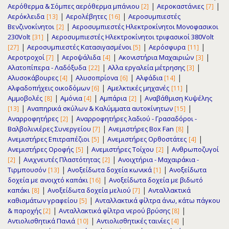
|
|
Αερόθερμα & Σόμπες αερόθερμα μπάνιου
Αεροκαστάνιες
[2]
[7]
|
|
Αερόκλειδα
Αερολέβητες
Αεροσυμπιεστές
[13]
[16]
|
Βενζινοκίνητοι
Αεροσυμπιεστές Ηλεκτροκίνητοι Μονοφασικοι
[2]
|
230Volt
Αεροσυμπιεστές Ηλεκτροκίνητοι τριφασικοί 380Volt
[31]
|
|
|
Αεροσυμπιεστές Κατασιγασμένοι
Αερόσφυρα
[27]
[5]
[11]
|
|
|
Αεροτροχοί
Αεροψάλιδα
Ακονιστήρια Μαχαιριών
[7]
[4]
[3]
|
|
Αλατοπίπερα - Λαδόξυδα
Αλλα εργαλεία μέτρησης
[22]
[3]
|
|
|
Αλυσοκάβουρες
Αλυσοπρίονα
Αλφάδια
[4]
[6]
[14]
|
|
Αλφαδοπήχεις οικοδόμων
Αμελκτικές μηχανές
[6]
[11]
|
|
|
Αμμοβολές
Αμόνια
Αμπάρια
Αναβάθμιση Κυψέλης
[8]
[4]
[2]
|
|
Αναπηρικά σκύλων & Καλύμματα αυτοκίνητων
[13]
[15]
|
Αναρροφητήρες
Αναρροφητήρες λαδιού - Γρασαδόροι -
[2]
|
|
Βαλβολινιέρες Συνεργείου
Ανεμιστήρες Box Fan
[7]
[8]
|
|
Ανεμιστήρες Επιτραπέζιοι
Ανεμιστήρες Ορθοστάτες
[5]
[4]
|
|
Ανεμιστήρες Οροφής
Ανεμιστήρες Τοίχου
Ανθρωποζυγοί
[5]
[2]
|
|
Ανιχνευτές Πλαστότητας
Ανοιχτήρια - Μαχαιράκια -
[2]
[2]
|
|
Τιρμπουσόν
Ανοξείδωτα δοχεία κωνικά
Ανοξείδωτα
[13]
[1]
|
δοχεία με ανοιχτό καπάκι
Ανοξείδωτα δοχεία με βιδωτό
[16]
|
|
καπάκι
Ανοξείδωτα δοχεία μελιού
Ανταλλακτικά
[8]
[7]
|
καθισμάτων γραφείου
Ανταλλακτικά φίλτρα άνω, κάτω πάγκου
[5]
|
|
& παροχής
Ανταλλακτικά φίλτρα νερού βρύσης
[2]
[8]
|
|
Αντιολισθητικά Πανιά
Αντιολισθητικές ταινίες
[10]
[4]