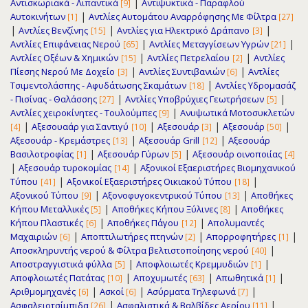
|
Αντισκωριακά - Λιπαντικά
Αντιψυκτικά - Παραφλού
[9]
|
Αυτοκινήτων
Αντλίες Αυτομάτου Αναρρόφησης Με Φίλτρα
[1]
[27]
|
|
|
Αντλίες Βενζίνης
Αντλίες για Ηλεκτρικό Δράπανο
[15]
[3]
|
|
Αντλίες Επιφάνειας Νερού
Αντλίες Μεταγγίσεων Υγρών
[65]
[21]
|
|
Αντλίες Οξέων & Χημικών
Αντλίες Πετρελαίου
Αντλίες
[15]
[2]
|
|
Πίεσης Νερού Με Δοχείο
Αντλίες Συντιβανιών
Αντλίες
[3]
[6]
|
Τσιμεντολάσπης - Αφυδάτωσης Σκαμάτων
Αντλίες Υδρομασάζ
[18]
|
|
- Πισίνας - Θαλάσσης
Αντλίες Υποβρύχιες Γεωτρήσεων
[27]
[5]
|
Αντλίες χειροκίνητες - Τουλούμπες
Ανυψωτικά Μοτοσυκλετών
[9]
|
|
|
|
Αξεσουαάρ για Σαντιγύ
Αξεσουάρ
Αξεσουάρ
[4]
[10]
[3]
[50]
|
|
Αξεσουάρ - Κρεμάστρες
Αξεσουάρ Grill
Αξεσουάρ
[13]
[12]
|
|
Βασιλοτροφίας
Αξεσουάρ Γύρων
Αξεσουάρ οινοποιίας
[1]
[5]
[4]
|
|
Αξεσουάρ τυροκομίας
Αξονικοί Εξαεριστήρες Βιομηχανικού
[14]
|
|
Τύπου
Αξονικοί Εξαεριστήρες Οικιακού Τύπου
[41]
[18]
|
|
Αξονικού Τύπου
Αξονοφυγοκεντρικού Τύπου
Αποθήκες
[9]
[13]
|
|
Κήπου Μεταλλικές
Αποθήκες Κήπου Ξύλινες
Αποθήκες
[5]
[8]
|
|
Κήπου Πλαστικές
Αποθήκες Πάγου
Απολυμαντές
[6]
[12]
|
|
|
Μαχαιριών
Αποπτιλωτήρες πτηνών
Απορροφητήρες
[6]
[2]
[1]
|
Αποσκληρυντής νερού & Φίλτρα βελτιστοποίησης νερού
[40]
|
|
Αποστραγγιστικά φύλλα
Αποφλοιωτές Κρεμμυδιών
[5]
[1]
|
|
|
Αποφλοιωτές Πατάτας
Αποχυμωτές
Απωθητικά
[10]
[63]
[1]
|
|
|
Αριθμομηχανές
Ασκοί
Ασύρματα Τηλεφωνά
[6]
[6]
[7]
|
|
Ασφαλειοτσίμπιδα
Ασφαλιστικά & Βαλβίδες Αερίου
[26]
[11]