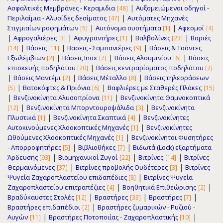
|
Ασφαλτικές Μεμβράνες - Κεραμιδια
Αυξομειώμενοι οδηγοί -
[48]
|
Περιλαίμια - Αλυσίδες δεσίματος
Αυτόματες Μηχανές
[47]
|
|
Στιγμιαίων ροφημάτων
Αυτόνομα συστήματα
Αφεσμοί
[5]
[1]
[4]
|
|
|
|
Αφρογαλιέρες
Αφυγραντήρες
Βαλβολίνες
Βαριές
[3]
[1]
[23]
|
|
|
Βάσεις
Βασεις - Σαμπανιέρες
Βάσεις & Τσάντες
[14]
[11]
[9]
|
|
|
Εξωλέμβιων
Βάσεις Inox
Βάσεις Αλουμινίου
Βάσεις
[2]
[7]
[6]
|
επισκευής ποδηλάτου
Βάσεις κεντραρίσματος ποδηλάτου
[20]
[2]
|
|
|
Βάσεις Μαντέμι
Βάσεις Μέταλλο
Βάσεις τηλεοράσεων
[2]
[8]
|
|
Βατοκόφτες & Πριόνια
Βαφλιέρες με Σταθερές Πλάκες
[5]
[6]
[15]
|
|
Βενζινοκίνητα Αλυσοπρίονα
Βενζινοκίνητα Θαμνοκοπτικά
[11]
|
|
Βενζινοκίνητα Μπορντουροψάλιδα
Βενζινοκίνητα
[12]
[3]
|
|
Πλυστικά
Βενζινοκίνητα Σκαπτικά
Βενζινοκίνητες
[1]
[4]
|
Αυτοκινούμενες Χλοοκοπτικές Μηχανές
Βενζινοκίνητες
[1]
|
Ωθούμενες Χλοοκοπτικές Μηχανές
Βενζινοκίνητοι Φυσητήρες
[1]
|
|
- Απορροφητήρες
Βιβλιοθήκες
Βιδωτά (Lock) εξαρτήματα
[5]
[7]
|
|
|
Άρδευσης
Βιομηχανικοί Ζυγοί
Βιτρίνες
Βιτρίνες
[93]
[22]
[14]
|
|
Θερμαινόμενες
Βιτρίνες προβολής Ουδέτερες
Βιτρίνες
[37]
[3]
|
Ψυγεία Ζαχαρoπλαστείου επιδαπέδιες
Βιτρίνες Ψυγεία
[8]
|
|
Ζαχαρoπλαστείου επιτραπέζιες
Βοηθητικά Επιθεώρισης
[4]
[2]
|
|
|
Βραδύκαυστες Στολές
Βραστήρες
Βραστήρες
[12]
[33]
[7]
|
Βραστήρες επιδαπέδιοι
Βραστήρες ζυμαρικών - Ρυζιού -
[2]
|
|
Αυγών
Βραστήρες Ποτοποιίας - Ζαχαροπλαστικής
[11]
[10]