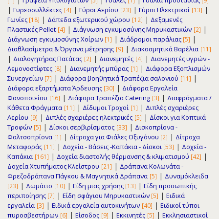
Γραφεία Υπολογιστών
Γυάλες
Γυαλιά προστασίας
[1]
[5]
[1]
[9]
|
|
|
|
Γυρεοσυλλέκτες
Γύροι Αερίου
Γύροι Ηλεκτρικοί
[4]
[23]
[13]
|
|
Γωνίες
Δάπεδα εξωτερικού χώρου
Δεξαμενές
[18]
[12]
|
|
Πλαστικές Pellet
Διάγνωση εγκυμοσύνης Μηρυκαστικών
[4]
[2]
|
|
Διάγνωση εγκυμοσύνης Χοίρων
Διάδρομοι παράλιας
[1]
[5]
|
Διαθλασίμετρα & Όργανα μέτρησης
Διακοσμητικά Βαρέλια
[9]
[11]
|
|
|
Διαλογητήρας Πατάτας
Διανεμητές
Διανεμητές υγρών -
[2]
[4]
|
|
Λεμονοστίφτες
Διανεμητής μπύρας
Διάφορα Εξοπλισμών
[8]
[1]
|
|
Συνεργείων
Διάφορα βοηθητικά Τραπέζια σαλονιού
[7]
[11]
|
Διάφορα εξαρτήματα Άρδευσης
Διάφορα Εργαλεία
[30]
|
|
Φανοποιείου
Διάφορα Τραπέζια Catering
Διαφράγματα /
[16]
[3]
|
|
Κάθετα Φράγματα
Δίδυμοι Τροχοί
Διπλές σχαριέρες
[11]
[1]
|
|
Αερίου
Διπλές σχαριέρες ηλεκτρικές
Δίσκοι για Κοπτικά
[9]
[5]
|
|
Τροφών
Δίσκοι σερβιρίσματος
Δισκοπρίονα -
[5]
[33]
|
|
Φαλτσοπρίονα
Δίτροχα για Φιάλες Οξυγόνου
Δίτροχα
[1]
[2]
|
|
Μεταφοράς
Δοχεία - Βάσεις -Καπάκια - Δίσκοι
Δοχεία -
[11]
[53]
|
|
Καπάκια
Δοχεία διαστολής θέρμανσης & κλιματισμού
[161]
[42]
|
Δοχεία Χτυπήματος Κλείστρου
Δράπανα Κολωνάτα -
[21]
|
Φρεζοδράπανα Πάγκου & Μαγνητικά Δράπανα
Δυναμόκλειδα
[5]
|
|
|
Δωμάτιο
Είδη μιας χρήσης
Είδη προσωπικής
[23]
[10]
[13]
|
|
περιποίησης
Είδη σφάγιου Μηρυκαστικών
Ειδικά
[7]
[5]
|
|
εργαλεία
Ειδικά εργαλεία αυτοκινήτων
Ειδικοί τύποι
[3]
[40]
|
|
|
πυροσβεστήρων
Είσοδος
Εκκινητές
Εκκλησιαστικοί
[6]
[9]
[5]