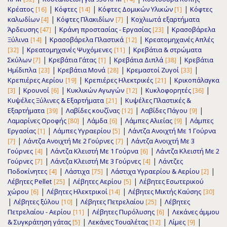
|
|
|
Κρέατος
Κόφτες
Κόφτες Δομικών Υλικών
Κόφτες
[16]
[14]
[1]
|
|
καλωδίων
Κόφτες Πλακιδίων
Κοχλιωτά εξαρτήματα
[4]
[7]
|
|
Άρδευσης
Κράνη προστασίας - Εργασίας
Κρασοβάρελα
[47]
[23]
|
|
Ξύλινα
Κρασοβάρελα Πλαστικά
Κρεατομηχανές Απλές
[14]
[12]
|
|
Κρεατομηχανές Ψυχόμενες
Κρεβάτια & στρώματα
[32]
[11]
|
|
|
Σκύλων
Κρεβάτια Γάτας
Κρεβάτια Διπλά
Κρεβάτια
[7]
[1]
[38]
|
|
|
Ημίδιπλα
Κρεβάτια Μονά
Κρεμαστοί Ζυγοί
[23]
[28]
[33]
|
|
Κρεπιέρες Αερίου
Κρεπιέρες Ηλεκτρικές
Κρικοπάλαγκα
[19]
[21]
|
|
|
|
Κρουνοί
Κυκλικών Αγωγών
Κυκλοφορητές
[3]
[6]
[12]
[36]
|
Κυψέλες Ξύλινες & Εξαρτήματα
Κυψέλες Πλαστικές &
[21]
|
|
|
Εξαρτήματα
Λαβίδες κουζίνας
Λαβίδες Πάγου
[39]
[12]
[9]
|
|
|
Λαμαρίνες Οροφής
Λάμδα
Λάμπες Αλιείας
Λάμπες
[80]
[6]
[9]
|
|
Εργασίας
Λάμπες Υγραερίου
Λάντζα Ανοιχτή Με 1 Γούρνα
[1]
[5]
|
|
Λάντζα Ανοιχτή Με 2 Γούρνες
Λάντζα Ανοιχτή Με 3
[7]
[7]
|
|
Γούρνες
Λάντζα Κλειστή Με 1 Γούρνα
Λάντζα Κλειστή Με 2
[4]
[6]
|
|
Γούρνες
Λάντζα Κλειστή Με 3 Γούρνες
Λάντζες
[7]
[4]
|
|
|
Ποδοκίνητες
Λάστιχα
Λάστιχα Υγραερίου & Αερίου
[4]
[75]
[2]
|
|
Λέβητες Pellet
Λέβητες Αερίου
Λέβητες Εσωτερικού
[25]
[5]
|
|
χώρου
Λέβητες Ηλεκτρικοί
Λέβητες Μικτής Καύσης
[6]
[14]
[30]
|
|
|
Λέβητες ξύλου
Λέβητες Πετρελαίου
Λέβητες
[10]
[25]
|
|
Πετρελαίου - Αερίου
Λέβητες Πυρόλυσης
Λεκάνες άμμου
[11]
[6]
|
|
|
& Συγκράτηση γάτας
Λεκάνες Τουαλέτας
Λίμες
[5]
[12]
[9]