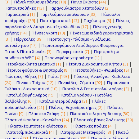
|
|
|
Πάνελ πολυουρεθάνης
Πανιά Σκίασης
[3]
[10]
[44]
|
|
Παπουτσοθήκες
Παραγουλιάστρα Χταποδιών
[13]
[2]
|
|
Παραϊατρικά
Παρελκόμενα σκαλωσιών
Πάσσαλοι
[1]
[32]
|
|
|
περίφραξης
Πατητήρια καφέ
Παχύμετρα
Πένσες
[39]
[47]
[3]
|
ακροδεκτών & Απογυμνωτές καλωδίων
Πένσες γενικής
[17]
|
|
χρήσης
Πένσες γκριπ
Πένσες με ειδικά χαρακτηριστικά
[14]
[10]
|
|
Πέργκολες
Περιποίηση - πλύσιμο - γυάλισμα
[3]
[39]
|
αυτοκίνητου
Περιστρεφόμενοι Αερόθερμοι Φούρνοι για
[17]
|
|
Πίτσα & Πίτσα Χωνάκι
Περιφερειακά
Περίφραξη με
[3]
[7]
|
|
συνθετικό WPC
Περονοφόρα χειροκίνητα
[4]
[1]
|
|
Πετρελαιοκίνητα Σκαπτικά
Πέτρινα Διακοσμητικά Κήπου
[1]
[3]
|
|
Πέτρινοι φούρνοι & ψησταριές
Πετσετοθήκες - Ψωμιέρες
[8]
[8]
|
|
Πιάστρες - Θήκες
Πιάτα
Πίνακες -Αναλόγια - Καβαλέτα
[7]
[193]
|
|
|
Πίνακες Τοίχου
Πινακίδες - Σήματα
Πιρουνάκια -
[24]
[12]
[92]
|
|
Ξυλάκια - Διακοσμητικά
Πιστολιά & Σετ πιστολιών Αέρος
[10]
[3]
|
Πιστολιά βαφής Αέρος
Πιστόλια γράσου - Πιστόλια
[15]
|
|
βαλβολίνης
Πιστόλια Θερμού Αέρα
Πλάκες
[6]
[3]
|
|
πολυαιθυλενίου
Πλάνες - Ξεχονδριστήρες
Πλάστες -
[21]
[2]
|
|
|
Πινέλα
Πλαστικά Σκάφη
Πλαστικά φίλτρα Άρδευσης
[9]
[1]
[50]
|
Πλαστικά Φρεάτια - Καναλέτα
Πλαστικές βάνες Άρδευσης
[24]
[39]
|
|
|
Πλαστικές μπότες (Γαλότσες)
Πλαστικές ποδιές
[8]
[4]
|
|
Πλατυτσίμπιδα μακριά
Πλατφόρμες Μεταφοράς
Πλατώ
[4]
[3]
|
|
κεραμικά
Πλέγματα περιφράξεων
Πλυντήρια Δίσκων/
[3]
[83]