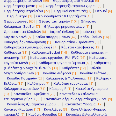
|
|
Θερμάστρες απο Ατσάλι
Θερμάστρες απο Μαντέμι
[56]
[5]
|
|
Θερμάστρες Εμαγιε
Θερμάστρες εξωτερικού χώρου
[14]
[3]
|
|
Θερμάστρες Πετρελαίου
Θερμικοί εκτυπωτές
Θερμοί
[22]
[3]
[6]
|
|
|
Θερμόμετρα
Θερμορυθμιστές & Εξαρτήματα
[3]
[1]
|
|
Θερμοσίφωνες
Θέσεις πατητηριών
Θήκες για
[65]
[10]
|
|
Καλαμάκια - Σετ Bar
Θήλαστρα μηρυκαστικών
[7]
[8]
|
|
|
Θρυμματιστές Κλαδιών
Ιατρική ένδυση
Ιμάντες
[8]
[6]
[15]
|
|
|
Καγιάκ & Κανό
Κάδοι απορριμμάτων
Κάδοι Ελαίων
[6]
[42]
[16]
|
|
Καθαρισμός - απολύμανση
Καθαριστίκα - Πρόσθετα
[1]
[5]
|
|
Καθαριστικά εξοπλισμού καφέ
Κάθετοι καταψύκτες
[7]
[13]
|
|
Καθίσματα
Καθίσματα Bucket
Καθίσματα επισκέπτη -
[31]
[14]
|
|
αναμονής
Καθίσματα εργασίας - PU - PVC
Καθίσματα
[18]
[26]
|
|
εργασίας Μesh
Καθίσματα εργασίας Ύφασμα
Καθρέπτες
[12]
[4]
|
|
(Συλλέκτες) & Δοχεία Ηλιακών
Καθρέφτες
Καλάθι
[33]
[12]
|
|
Μαχαιροπίρουνων
Καλάθια Διάφορα
Καλάθια Πιάτων
[7]
[1]
[3]
|
|
|
Καλάθια Ποτηριών
Καλαμωτές & Φυλλωσιές
Καλέμια -
[2]
[12]
|
|
|
Βελόνια
Καλόγηροι
Καλούπια τυροκομίας
[32]
[7]
[2]
|
|
Καλύμματα Φρεατίων
Κάμερες IP
Καμινέτα Υγραερίου
[51]
[1]
|
|
Καναπέδες - Κρεβάτια
Καναπέδες & Σαλονάκια
[10]
[29]
|
εσωτερικού χώρου
Καναπέδες Δέρμα - Δερματίνη(PU) - PVC
[3]
[9]
|
|
|
Καναπέδες εξωτερικού χώρου
Καναπέδες Υφασμα
[5]
[19]
|
|
Κανάτες - Καράφια
Κανελιέρες
Κανελλιέρες - Φόρμες
[17]
[3]
|
|
καραμελέ
Κανόνια Θορύβου
Κάνουλες & Ανταλλακτικά
[2]
[2]