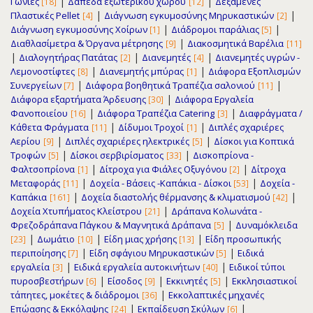
|
|
Γωνίες
Δάπεδα εξωτερικού χώρου
Δεξαμενές
[18]
[12]
|
|
Πλαστικές Pellet
Διάγνωση εγκυμοσύνης Μηρυκαστικών
[4]
[2]
|
|
Διάγνωση εγκυμοσύνης Χοίρων
Διάδρομοι παράλιας
[1]
[5]
|
Διαθλασίμετρα & Όργανα μέτρησης
Διακοσμητικά Βαρέλια
[9]
[11]
|
|
|
Διαλογητήρας Πατάτας
Διανεμητές
Διανεμητές υγρών -
[2]
[4]
|
|
Λεμονοστίφτες
Διανεμητής μπύρας
Διάφορα Εξοπλισμών
[8]
[1]
|
|
Συνεργείων
Διάφορα βοηθητικά Τραπέζια σαλονιού
[7]
[11]
|
Διάφορα εξαρτήματα Άρδευσης
Διάφορα Εργαλεία
[30]
|
|
Φανοποιείου
Διάφορα Τραπέζια Catering
Διαφράγματα /
[16]
[3]
|
|
Κάθετα Φράγματα
Δίδυμοι Τροχοί
Διπλές σχαριέρες
[11]
[1]
|
|
Αερίου
Διπλές σχαριέρες ηλεκτρικές
Δίσκοι για Κοπτικά
[9]
[5]
|
|
Τροφών
Δίσκοι σερβιρίσματος
Δισκοπρίονα -
[5]
[33]
|
|
Φαλτσοπρίονα
Δίτροχα για Φιάλες Οξυγόνου
Δίτροχα
[1]
[2]
|
|
Μεταφοράς
Δοχεία - Βάσεις -Καπάκια - Δίσκοι
Δοχεία -
[11]
[53]
|
|
Καπάκια
Δοχεία διαστολής θέρμανσης & κλιματισμού
[161]
[42]
|
Δοχεία Χτυπήματος Κλείστρου
Δράπανα Κολωνάτα -
[21]
|
Φρεζοδράπανα Πάγκου & Μαγνητικά Δράπανα
Δυναμόκλειδα
[5]
|
|
|
Δωμάτιο
Είδη μιας χρήσης
Είδη προσωπικής
[23]
[10]
[13]
|
|
περιποίησης
Είδη σφάγιου Μηρυκαστικών
Ειδικά
[7]
[5]
|
|
εργαλεία
Ειδικά εργαλεία αυτοκινήτων
Ειδικοί τύποι
[3]
[40]
|
|
|
πυροσβεστήρων
Είσοδος
Εκκινητές
Εκκλησιαστικοί
[6]
[9]
[5]
|
τάπητες, μοκέτες & διάδρομοι
Εκκολαπτικές μηχανές
[36]
|
|
Επώασης & Εκκόλαψης
Εκπαίδευση Σκύλων
[24]
[6]