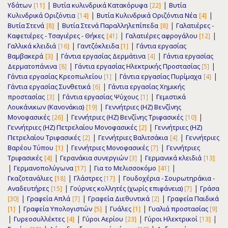
|
|
Υδάτων
Βυτία κυλινδρικά Κατακόρυφα
Βυτία
[11]
[22]
|
|
Κυλινδρικά Οριζόντια
Βυτία Κυλινδρικά Οριζόντια Νέα
[14]
[4]
|
|
Βυτία Στενά
Βυτία Στενά Παραλληλεπίπεδα
Γαλατιέρες -
[8]
[8]
|
|
Καφετιέρες - Τσαγιέρες - Θήκες
Γαλατιέρες αφρογάλου
[41]
[12]
|
|
Γαλλικά κλειδιά
Γαντζόκλειδα
Γάντια εργασίας
[16]
[1]
|
|
Βαμβακερά
Γάντια εργασίας Δερμάτινα
Γάντια εργασίας
[3]
[4]
|
|
Δερματοπάνινα
Γάντια εργασίας Ηλεκτρικής Προστασίας
[8]
[5]
|
|
Γάντια εργασίας Κρεοπωλείου
Γάντια εργασίας Πυρίμαχα
[1]
[4]
|
Γάντια εργασίας Συνθετικά
Γάντια εργασίας Χημικής
[6]
|
|
προστασίας
Γάντια εργασίας Ψύχους
Γεμιστικά
[3]
[1]
|
Λουκάνικων (Κανονάκια)
Γεννήτριες (ΗΖ) Βενζίνης
[19]
|
|
Μονοφασικές
Γεννήτριες (ΗΖ) Βενζίνης Τριφασικές
[26]
[10]
|
Γεννήτριες (ΗΖ) Πετρελαίου Μονοφασικές
Γεννήτριες (ΗΖ)
[2]
|
|
Πετρελαίου Τριφασικές
Γεννήτριες Βαλιτσάκια
Γεννήτριες
[2]
[4]
|
|
Βαρέου Τύπου
Γεννήτριες Μονοφασικές
Γεννήτριες
[1]
[7]
|
|
Τριφασικές
Γερανάκια συνεργιών
Γερμανικά κλειδιά
[4]
[3]
[13]
|
|
|
Γερμανοπολύγωνα
Για το Μελισσοκόμο
[17]
[41]
|
|
Γκαζοτανάλιες
Γλάστρες
Γουδοχέρια - Σουρωτηράκια -
[18]
[17]
|
|
Αναδευτήρες
Γούρνες κολλητές (χωρίς επιφάνεια)
Γράσα
[15]
[7]
|
|
|
Γραφεία Απλά
Γραφεία Διεθυντικά
Γραφεία Παιδικά
[30]
[7]
[2]
|
|
|
Γραφεία Υπολογιστών
Γυάλες
Γυαλιά προστασίας
[1]
[5]
[1]
[9]
|
|
|
|
Γυρεοσυλλέκτες
Γύροι Αερίου
Γύροι Ηλεκτρικοί
[4]
[23]
[13]