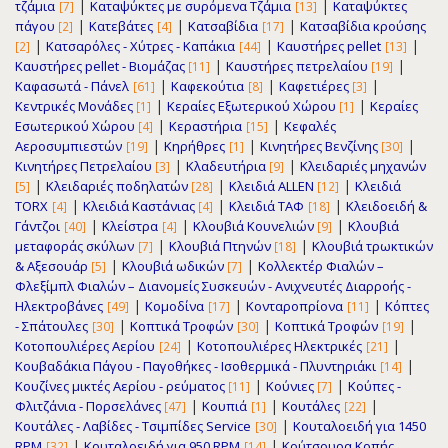
|
|
τζάμια
Καταψύκτες με συρόμενα Τζάμια
Καταψύκτες
[7]
[13]
|
|
|
πάγου
Κατεβάτες
Κατσαβίδια
Κατσαβίδια κρούσης
[2]
[4]
[17]
|
|
|
Κατσαρόλες - Χύτρες - Καπάκια
Καυστήρες pellet
[2]
[44]
[13]
|
|
Καυστήρες pellet - Βιομάζας
Καυστήρες πετρελαίου
[11]
[19]
|
|
|
Καφασωτά - Πάνελ
Καφεκούτια
Καφετιέρες
[61]
[8]
[3]
|
|
Κεντρικές Μονάδες
Κεραίες Εξωτερικού Χώρου
Κεραίες
[1]
[1]
|
|
Εσωτερικού Χώρου
Κεραστήρια
Κεφαλές
[4]
[15]
|
|
|
Αεροσυμπιεστών
Κηρήθρες
Κινητήρες Βενζίνης
[19]
[1]
[30]
|
|
Κινητήρες Πετρελαίου
Κλαδευτήρια
Κλειδαριές μηχανών
[3]
[9]
|
|
|
Κλειδαριές ποδηλατών
Κλειδιά ALLEN
Κλειδιά
[5]
[28]
[12]
|
|
|
TORX
Κλειδιά Καστάνιας
Κλειδιά ΤΑΦ
Κλειδοειδή &
[4]
[4]
[18]
|
|
|
Γάντζοι
Κλείστρα
Κλουβιά Κουνελιών
Κλουβιά
[40]
[4]
[9]
|
|
μεταφοράς σκύλων
Κλουβιά Πτηνών
Κλουβιά τρωκτικών
[7]
[18]
|
|
& Αξεσουάρ
Κλουβιά ωδικών
Κολλεκτέρ Φιαλών –
[5]
[7]
Φλεξίμπλ Φιαλών – Διανομείς Συσκευών - Ανιχνευτές Διαρροής -
|
|
|
Ηλεκτροβάνες
Κομοδίνα
Κονταροπρίονα
Κόπτες
[49]
[17]
[11]
|
|
|
- Σπάτουλες
Κοπτικά Τροφών
Κοπτικά Τροφών
[30]
[30]
[19]
|
|
Κοτοπουλιέρες Αερίου
Κοτοπουλιέρες Ηλεκτρικές
[24]
[21]
|
Κουβαδάκια Πάγου - Παγοθήκες - Ισοθερμικά - Πλυντηριάκι
[14]
|
|
Κουζίνες μικτές Αερίου - ρεύματος
Κούνιες
Κούπες -
[11]
[7]
|
|
|
Φλιτζάνια - Πορσελάνες
Κουπιά
Κουτάλες
[47]
[1]
[22]
|
Κουτάλες - Λαβίδες - Τσιμπίδες Service
Κουταλοειδή για 1450
[30]
|
|
RPM
Κουταλοειδή για 950 RPM
Κούτσουρα Κοπής
[32]
[14]