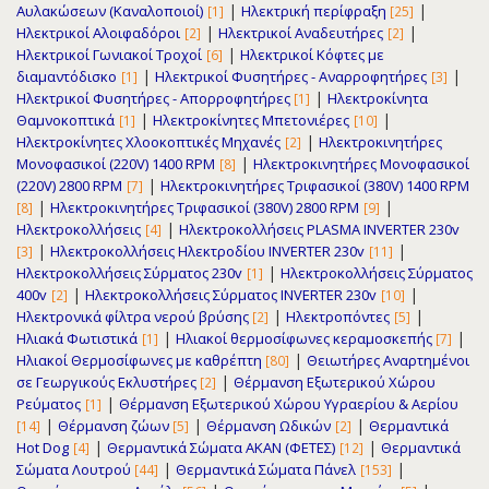
|
|
Αυλακώσεων (Καναλοποιοί)
Ηλεκτρική περίφραξη
[1]
[25]
|
|
Ηλεκτρικοί Αλοιφαδόροι
Ηλεκτρικοί Αναδευτήρες
[2]
[2]
|
Ηλεκτρικοί Γωνιακοί Τροχοί
Ηλεκτρικοί Κόφτες με
[6]
|
|
διαμαντόδισκο
Ηλεκτρικοί Φυσητήρες - Αναρροφητήρες
[1]
[3]
|
Ηλεκτρικοί Φυσητήρες - Απορροφητήρες
Ηλεκτροκίνητα
[1]
|
|
Θαμνοκοπτικά
Ηλεκτροκίνητες Μπετονιέρες
[1]
[10]
|
Ηλεκτροκίνητες Χλοοκοπτικές Μηχανές
Ηλεκτροκινητήρες
[2]
|
Μονοφασικοί (220V) 1400 RPM
Ηλεκτροκινητήρες Μονοφασικοί
[8]
|
(220V) 2800 RPM
Ηλεκτροκινητήρες Τριφασικοί (380V) 1400 RPM
[7]
|
|
Ηλεκτροκινητήρες Τριφασικοί (380V) 2800 RPM
[8]
[9]
|
Ηλεκτροκολλήσεις
Ηλεκτροκολλήσεις PLASMA INVERTER 230v
[4]
|
|
Ηλεκτροκολλήσεις Ηλεκτροδίου INVERTER 230v
[3]
[11]
|
Ηλεκτροκολλήσεις Σύρματος 230v
Ηλεκτροκολλήσεις Σύρματος
[1]
|
|
400v
Ηλεκτροκολλήσεις Σύρματος INVERTER 230v
[2]
[10]
|
|
Ηλεκτρονικά φίλτρα νερού βρύσης
Ηλεκτροπόντες
[2]
[5]
|
|
Ηλιακά Φωτιστικά
Ηλιακοί θερμοσίφωνες κεραμοσκεπής
[1]
[7]
|
Ηλιακοί Θερμοσίφωνες με καθρέπτη
Θειωτήρες Αναρτημένοι
[80]
|
σε Γεωργικούς Εκλυστήρες
Θέρμανση Εξωτερικού Χώρου
[2]
|
Ρεύματος
Θέρμανση Εξωτερικού Χώρου Υγραερίου & Αερίου
[1]
|
|
|
Θέρμανση ζώων
Θέρμανση Ωδικών
Θερμαντικά
[14]
[5]
[2]
|
|
Hot Dog
Θερμαντικά Σώματα ΑΚΑΝ (ΦΕΤΕΣ)
Θερμαντικά
[4]
[12]
|
|
Σώματα Λουτρού
Θερμαντικά Σώματα Πάνελ
[44]
[153]