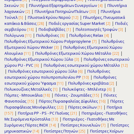
|
|
Σκευών
Πλυντήρια Εξαρτημάτων Συνεργείων
Πλυντήρια
[8]
[4]
|
|
λαχανικών
Πλυντήρια Ποτηριών/Πιάτων
Πλυντήρια
[2]
[33]
|
|
Τούνελ
Πλυστικά Κρύου Νερού
Πλωτήρες, Πνευματικά
[5]
[12]
|
|
καπάκια & Βάσεις
Ποδιές εργασίας Super Market
Ποδιές
[28]
[2]
|
|
|
σερβιτόρου
Ποδοβαλβίδες
Πολτοποιητές Τροφών
[18]
[1]
[3]
|
|
|
Πολύγωνα
Πολυθρόνες
Πολυθρόνες Relax
[11]
[8]
[4]
|
Πολυθρόνες Εξωτερικού Χώρου Polypropylene
Πολυθρόνες
[7]
|
Εξωτερικού Χώρου Wicker
Πολυθρόνες Εξωτερικού Χώρου
[3]
|
|
Αλουμίνιο
Πολυθρόνες Εξωτερικού Χώρου Μέταλλο
[11]
[22]
|
Πολυθρόνες Εξωτερικού Χώρου Ξύλο
Πολυθρόνες εσωτερικού
[3]
|
χώρου PU - PVC
Πολυθρόνες εσωτερικού χώρου Μέταλλο
[6]
[12]
|
|
Πολυθρόνες εσωτερικού χώρου Ξύλο
Πολυθρόνες
[6]
|
εσωτερικού χώρου πολυπροπυλενίου PP
Πολυθρόνες
[10]
|
|
εσωτερικού χώρου Ύφασμα
Πολυθρόνες κρεβάτια
[11]
[2]
|
|
Πολυκουζίνες Μεταλλικές
Πολυκόφτες - Μπλέντερ
[1]
[6]
|
|
Πόμπες - Μπουκάλια
Πόντες - Ζουμπάδες
Πόντες
[18]
[15]
|
|
Φανοποιίας
Πόρτες Πυρασφαλείας Δίφυλλες
Πόρτες
[15]
[16]
|
|
Πυρασφάλειας Μονόφυλλες
Πόρτες σκύλων
Ποτήρια
[22]
[1]
|
|
Ποτήρια PP - PS - PC Πισίνας
Ποτηριέρες - Πιατοθήκες
[157]
[21]
|
Με Συρόμενα Κρύσταλλα
Ποτηριέρες - Πιατοθήκες Με
[13]
|
|
Συρόμενες Πόρτες INOX
Ποτίστρες Κουνελιών
Ποτίστρες
[14]
[7]
|
|
μηρυκαστικών
Ποτίστρες Πτηνών
Ποτίστρες Χοίρων
[14]
[25]