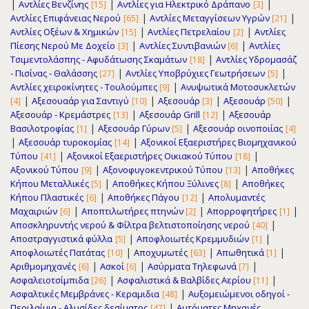
|
|
|
Αντλίες Βενζίνης
Αντλίες για Ηλεκτρικό Δράπανο
[15]
[3]
|
|
Αντλίες Επιφάνειας Νερού
Αντλίες Μεταγγίσεων Υγρών
[65]
[21]
|
|
Αντλίες Οξέων & Χημικών
Αντλίες Πετρελαίου
Αντλίες
[15]
[2]
|
|
Πίεσης Νερού Με Δοχείο
Αντλίες Συντιβανιών
Αντλίες
[3]
[6]
|
Τσιμεντολάσπης - Αφυδάτωσης Σκαμάτων
Αντλίες Υδρομασάζ
[18]
|
|
- Πισίνας - Θαλάσσης
Αντλίες Υποβρύχιες Γεωτρήσεων
[27]
[5]
|
Αντλίες χειροκίνητες - Τουλούμπες
Ανυψωτικά Μοτοσυκλετών
[9]
|
|
|
|
Αξεσουαάρ για Σαντιγύ
Αξεσουάρ
Αξεσουάρ
[4]
[10]
[3]
[50]
|
|
Αξεσουάρ - Κρεμάστρες
Αξεσουάρ Grill
Αξεσουάρ
[13]
[12]
|
|
Βασιλοτροφίας
Αξεσουάρ Γύρων
Αξεσουάρ οινοποιίας
[1]
[5]
[4]
|
|
Αξεσουάρ τυροκομίας
Αξονικοί Εξαεριστήρες Βιομηχανικού
[14]
|
|
Τύπου
Αξονικοί Εξαεριστήρες Οικιακού Τύπου
[41]
[18]
|
|
Αξονικού Τύπου
Αξονοφυγοκεντρικού Τύπου
Αποθήκες
[9]
[13]
|
|
Κήπου Μεταλλικές
Αποθήκες Κήπου Ξύλινες
Αποθήκες
[5]
[8]
|
|
Κήπου Πλαστικές
Αποθήκες Πάγου
Απολυμαντές
[6]
[12]
|
|
|
Μαχαιριών
Αποπτιλωτήρες πτηνών
Απορροφητήρες
[6]
[2]
[1]
|
Αποσκληρυντής νερού & Φίλτρα βελτιστοποίησης νερού
[40]
|
|
Αποστραγγιστικά φύλλα
Αποφλοιωτές Κρεμμυδιών
[5]
[1]
|
|
|
Αποφλοιωτές Πατάτας
Αποχυμωτές
Απωθητικά
[10]
[63]
[1]
|
|
|
Αριθμομηχανές
Ασκοί
Ασύρματα Τηλεφωνά
[6]
[6]
[7]
|
|
Ασφαλειοτσίμπιδα
Ασφαλιστικά & Βαλβίδες Αερίου
[26]
[11]
|
Ασφαλτικές Μεμβράνες - Κεραμιδια
Αυξομειώμενοι οδηγοί -
[48]
|
Περιλαίμια - Αλυσίδες δεσίματος
Αυτόματες Μηχανές
[47]