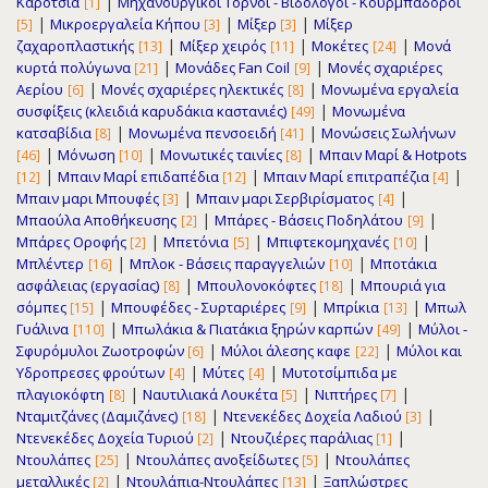
|
Καρότσια
Μηχανουργικοί Τόρνοι - Βιδολόγοι - Κουρμπαδόροι
[1]
|
|
|
Μικροεργαλεία Κήπου
Μίξερ
Μίξερ
[5]
[3]
[3]
|
|
|
ζαχαροπλαστικής
Μίξερ χειρός
Μοκέτες
Μονά
[13]
[11]
[24]
|
|
κυρτά πολύγωνα
Μονάδες Fan Coil
Μονές σχαριέρες
[21]
[9]
|
|
Αερίου
Μονές σχαριέρες ηλεκτικές
Μονωμένα εργαλεία
[6]
[8]
|
συσφίξεις (κλειδιά καρυδάκια καστανιές)
Μονωμένα
[49]
|
|
κατσαβίδια
Μονωμένα πενσοειδή
Μονώσεις Σωλήνων
[8]
[41]
|
|
|
Μόνωση
Μονωτικές ταινίες
Μπαιν Μαρί & Hotpots
[46]
[10]
[8]
|
|
|
Μπαιν Μαρί επιδαπέδια
Μπαιν Μαρί επιτραπέζια
[12]
[12]
[4]
|
|
Μπαιν μαρι Μπουφές
Μπαιν μαρι Σερβιρίσματος
[3]
[4]
|
|
Μπαούλα Αποθήκευσης
Μπάρες - Βάσεις Ποδηλάτου
[2]
[9]
|
|
|
Μπάρες Οροφής
Μπετόνια
Μπιφτεκομηχανές
[2]
[5]
[10]
|
|
Μπλέντερ
Μπλοκ - Βάσεις παραγγελιών
Μποτάκια
[16]
[10]
|
|
ασφάλειας (εργασίας)
Μπουλονοκόφτες
Μπουριά για
[8]
[18]
|
|
|
σόμπες
Μπουφέδες - Συρταριέρες
Μπρίκια
Μπωλ
[15]
[9]
[13]
|
|
Γυάλινα
Μπωλάκια & Πιατάκια ξηρών καρπών
Μύλοι -
[110]
[49]
|
|
Σφυρόμυλοι Ζωοτροφών
Μύλοι άλεσης καφε
Μύλοι και
[6]
[22]
|
|
Υδροπρεσες φρούτων
Μύτες
Μυτοτσίμπιδα με
[4]
[4]
|
|
|
πλαγιοκόφτη
Ναυτιλιακά Λουκέτα
Νιπτήρες
[8]
[5]
[7]
|
|
Νταμιτζάνες (Δαμιζάνες)
Ντενεκέδες Δοχεία Λαδιού
[18]
[3]
|
|
Ντενεκέδες Δοχεία Τυριού
Ντουζιέρες παράλιας
[2]
[1]
|
|
Ντουλάπες
Ντουλάπες ανοξείδωτες
Ντουλάπες
[25]
[5]
|
|
μεταλλικές
Ντουλάπια-Ντουλάπες
Ξαπλώστρες
[2]
[13]