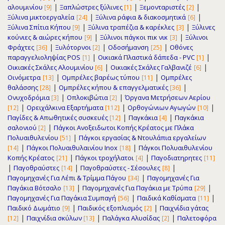
|
|
|
αλουμινίου
Ξαπλώστρες ξύλινες
Ξεμονταριστές
[9]
[1]
[2]
|
|
Ξύλινα μικτοεργαλεία
Ξύλινα ράφια & διακοσμητικά
[24]
[6]
|
|
Ξύλινα Σπίτια Κήπου
Ξύλινα τραπέζια & καρέκλες
Ξύλινες
[9]
[3]
|
|
κούνιες & αιώρες κήπου
Ξύλινοι πάγκοι πικ νικ
Ξύλινοι
[9]
[3]
|
|
|
Φράχτες
Ξυλότορνοι
Οδοσήμανση
Οθόνες
[36]
[2]
[25]
|
|
παραγγελιοληψίας POS
Οικιακά Πλαστικά δάπεδα - PVC
[1]
[1]
|
|
Οικιακές Σκάλες Αλουμινίου
Οικιακές Σκάλες Γαλβανιζέ
[6]
[6]
|
|
Οινόμετρα
Ομπρέλες βαρέως τύπου
Ομπρέλες
[13]
[11]
|
|
θαλάσσης
Ομπρέλες κήπου & επαγγελματικές
[28]
[36]
|
|
Ονυχοδρόμια
Οπλοκιβώτια
Όργανα Μετρήσεων Αερίου
[3]
[2]
|
|
|
Ορειχάλκινα Εξαρτήματα
Ορθογώνιων Αγωγών
[12]
[112]
[10]
|
|
Παγίδες & Απωθητικές συσκευές
Παγκάκια
Παγκάκια
[12]
[4]
|
σαλονιού
Πάγκοι Ανοξειδωτοι Κοπής Κρέατος με Πλάκα
[2]
|
Πολυαιθυλενίου
Πάγκοι εργασίας & Ντουλάπια εργαλείων
[51]
|
|
Πάγκοι Πολυαιθυλαινίου Inox
Πάγκοι Πολυαιθυλενίου
[14]
[18]
|
|
Κοπής Κρέατος
Πάγκοι τροχήλατοι
Παγοδιατηρητες
[21]
[4]
[11]
|
|
|
Παγοθραύστες
Παγοθραύστες - Σέσουλες
[14]
[8]
|
Παγομηχανές Για Λέπι & Τρίμμα Πάγου
Παγομηχανές Για
[34]
|
|
Παγάκια Βότσαλο
Παγομηχανές Για Παγάκια με Τρύπα
[13]
[29]
|
|
Παγομηχανές Για Παγάκια Συμπαγή
Παιδικά Καθίσματα
[56]
[11]
|
|
Παιδικό Δωμάτιο
Παιδικός εξοπλισμός
Παιχνίδια γάτας
[9]
[2]
|
|
|
Παιχνίδια σκύλων
Παλάγκα Αλυσίδας
Παλετοφόρα
[12]
[13]
[2]