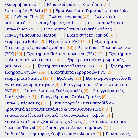
|
|
Ελαιοραβδιστικά
Ελαστικοί ιμάντες (Χταπόδια)
[1]
[7]
|
Εμποτισμένη Ξυλεία
Εμφιαλωτήρια - Γεμιστικά μπουκαλιών
[34]
|
|
|
Ένδυση Chef
Ένδυση εργασίας
Ενισχυτικά -
[4]
[8]
[42]
|
|
Βελτιωτικά
Εντοιχιζόμενες εστίες
Εντομοαπωθητικά
[7]
[7]
|
|
Επαγγελματικά
Εντομοαπωθητικά Οικιακής Χρήσης
[7]
[2]
|
|
Εξαγωγή Βασιλικού Πολτού
Εξαεριστήρες Τζακιού
[1]
[6]
|
|
Εξαρτήματα Pellet
Εξαρτήματα PVC
Εξαρτήματα
[2]
[222]
|
Παιδικής χαράς οικιακής χρήσης
Εξαρτήματα Πολυαιθυλενίου
[34]
|
|
(PEX)
Εξαρτήματα Πολυπροπυλενίου (PP)
Εξαρτήματα
[60]
[103]
|
Πολυπροπυλενίου (PPR)
Εξαρτήματα Πολυστρωματικής
[211]
|
|
(AlluPex)
Εξαρτήματα Πυρόσβεσης (PPR)
Εξαρτήματα
[126]
[131]
|
|
Σιδηροσωληνών
Εξαρτήματα Υδρορρoών PVC
[259]
[24]
|
|
Εξαρτήματα Χαλκού
Εξολκείς
Εξοπλισμός σφαγείου &
[131]
[32]
|
Αντικανιβαλισμός πτηνών
Επαγγελματικά Πλαστικά δάπεδα -
[4]
|
|
PVC
Επαγγελματικές Σκάλες Διπλές
Επαγγελματικές
[56]
[6]
|
|
Σκάλες Μόνες
Επαγγελματικές Σκάλες Τριπλές
[5]
[8]
|
Επαγωγικές εστίες
Επαναφορτιζόμενα Κατσαβίδια -
[14]
|
Κρουστικά Δραπανοκατσάβιδα & Μπουλονόκλειδα
[10]
|
Επαναφορτιζόμενα Παλμικά Πολυεργαλεία & Τριβεία
[2]
|
Επαναφορτιζόμενες Σπαθόσεγες & Σέγες
Επαναφορτιζόμενοι
[1]
|
|
Γωνιακοί Τροχοί
Επεξεργασία Απολεπισμάτων
[2]
[1]
|
Επιδαπέδιες Ψησταριές Καρβουνου Με Φούσκα
Επιδαπέδιες
[3]