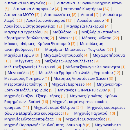
|
Λιπαντικά Βιομηχανίας
Λιπαντικά Γεωργικών Μηχανημάτων
[32]
|
|
|
Λιπαντικά Διαφορικών
Λιπαντικά Κινητήρων
[5]
[4]
[24]
|
|
|
Λιπαντικά ΜΟΤΟ
Λιποσυλλέκτες
Λοστοί
Λουκέτα με
[3]
[8]
[4]
|
|
|
λαιμό
Λουκέτα συνδυασμού
Λουκέτα τάκου
[22]
[15]
[4]
|
|
Λουκέτα υψίστης ασφαλείας
Μαγειρεία Ηλεκτρικά
[12]
[4]
|
|
Μαγειρεία Υγραερίου
Μαξιλάρια
Μαξιλάρια - πανιά και
[9]
[7]
|
|
|
εξαρτήματα ξαπλώστρας
Μάσκες
Μάσκες - Φίλτρα
[2]
[1]
[22]
|
Μάσκες - Φόρμες - Κράνοι Ψεκασμού
Ματσόλες μη
[3]
|
|
αναπηδούμενες
Μαχαίρια - Μπαλτάδες - Τσιγκέλια
[13]
[57]
|
|
Μαχαίρια Γύρων
Μαχαιριά Κηπουρικής
Μαχαιροπήρουνα
[3]
[4]
|
|
|
Μέγγενες
Μεζούρες - Αφροσυλλέκτες
[13]
[22]
[9]
|
Μελιτοεξαγωγείς Ηλεκτρικοί
Μελιτοεξαγωγείς Χειροκίνητοι
[4]
[1]
|
|
|
Μεντεσέδες
Μεταλλικά Ερμάρια Για Φιάλες Υγραερίου
[8]
[12]
|
|
Μεταφοράς Ποτηριών
Μετρητές Αποστάσεων (Laser)
[1]
[3]
|
|
Μετροταινίες τσέπης
Μηχανές Espresso
Μηχανές Pop-
[7]
[44]
|
|
Corn και Μάλλι Της Γριάς
Μηχανές TIG INVERTER 230v
[5]
[6]
|
Μηχανές Γκαζόν - Εξαερωτήρες
Μηχανές Γρανίτας - Κρύων
[1]
|
Ροφημάτων - Sorbet
Μηχανές καφέ espresso οικίας -
[16]
|
|
γραφείου
Μηχανές καφέ Φίλτρου
Μηχανές κουρέματος
[11]
[54]
|
|
ζώων & Εξαρτήματα κουρέματος
Μηχανές Παγωτού
[18]
[10]
|
|
Μηχανές Σάλτσας Ντομάτας
Μηχανές Συσκευασίας
[10]
[15]
|
Μηχανή Παραγωγής Τουλούμπας - Λουκουμά
Μηχανοκίνητα
[6]