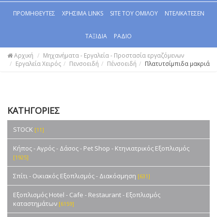
ΠΡΟΜΗΘΕΥΤΕΣ
ΧΡΗΣΙΜΑ LINKS
SITE ΤΟΥ ΟΜΙΛΟΥ
ΝΤΕΛΙΚΑΤΕΣΕΝ
ΤΑΞΙΔΙΑ
ΡΑΔΙΟ
Αρχική
Μηχανήματα - Εργαλεία - Προστασία εργαζόμενων
Εργαλεία Χειρός
Πενσοειδή
Πένσοειδή
Πλατυτσίμπιδα μακριά
ΚΑΤΗΓΟΡΙΕΣ
STOCK
[11]
Κήπος - Αγρός - Δάσος - Pet Shop - Κτηνιατρικός Εξοπλισμός
[1925]
Σπίτι - Οικιακός Εξοπλισμός - Διακόσμηση
[631]
Εξοπλισμός Hotel - Cafe - Restaurant - Εξοπλισμός
καταστημάτων
[6159]