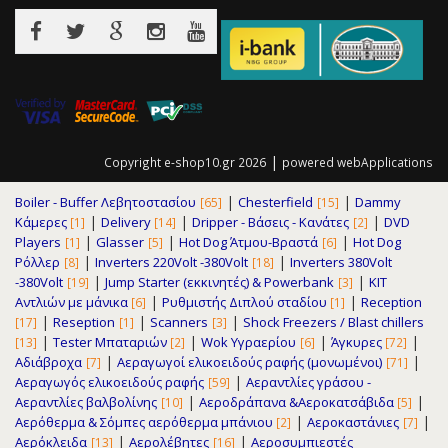
|
Copyright e-shop10.gr 2026
powered
webApplications
|
|
Boiler - Buffer Λεβητοστασίου
Chesterfield
Dammy
[65]
[15]
|
|
|
Κάμερες
Delivery
Dripper - Βάσεις - Κανάτες
DVD
[1]
[14]
[2]
|
|
|
Players
Glasser
Hot Dog Άτμου-Βραστά
Hot Dog
[1]
[5]
[6]
|
|
Ρόλλερ
Inverters 220Volt -380Volt
Inverters 380Volt
[8]
[18]
|
|
-380Volt
Jump Starter (εκκινητές) & Powerbank
KIT
[19]
[3]
|
|
Αντλιών με μάνικα
Pυθμιστής Διπλού σταδίου
Reception
[6]
[1]
|
|
|
Reseption
Scanners
Shock Freezers / Blast chillers
[17]
[1]
[3]
|
|
|
|
Tester Μπαταριών
Wok Υγραερίου
Άγκυρες
[13]
[2]
[6]
[72]
|
|
Αδιάβροχα
Αεραγωγοί ελικοειδούς ραφής (μονωμένοι)
[7]
[71]
|
Αεραγωγός ελικοειδούς ραφής
Αεραντλίες γράσου -
[59]
|
|
Αεραντλίες βαλβολίνης
Αεροδράπανα &Αεροκατσάβιδα
[10]
[5]
|
|
Αερόθερμα & Σόμπες αερόθερμα μπάνιου
Αεροκαστάνιες
[2]
[7]
|
|
Αερόκλειδα
Αερολέβητες
Αεροσυμπιεστές
[13]
[16]