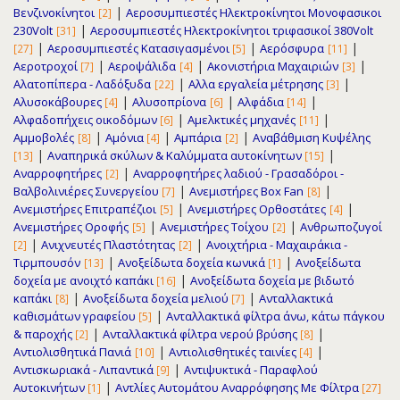
|
Βενζινοκίνητοι
Αεροσυμπιεστές Ηλεκτροκίνητοι Μονοφασικοι
[2]
|
230Volt
Αεροσυμπιεστές Ηλεκτροκίνητοι τριφασικοί 380Volt
[31]
|
|
|
Αεροσυμπιεστές Κατασιγασμένοι
Αερόσφυρα
[27]
[5]
[11]
|
|
|
Αεροτροχοί
Αεροψάλιδα
Ακονιστήρια Μαχαιριών
[7]
[4]
[3]
|
|
Αλατοπίπερα - Λαδόξυδα
Αλλα εργαλεία μέτρησης
[22]
[3]
|
|
|
Αλυσοκάβουρες
Αλυσοπρίονα
Αλφάδια
[4]
[6]
[14]
|
|
Αλφαδοπήχεις οικοδόμων
Αμελκτικές μηχανές
[6]
[11]
|
|
|
Αμμοβολές
Αμόνια
Αμπάρια
Αναβάθμιση Κυψέλης
[8]
[4]
[2]
|
|
Αναπηρικά σκύλων & Καλύμματα αυτοκίνητων
[13]
[15]
|
Αναρροφητήρες
Αναρροφητήρες λαδιού - Γρασαδόροι -
[2]
|
|
Βαλβολινιέρες Συνεργείου
Ανεμιστήρες Box Fan
[7]
[8]
|
|
Ανεμιστήρες Επιτραπέζιοι
Ανεμιστήρες Ορθοστάτες
[5]
[4]
|
|
Ανεμιστήρες Οροφής
Ανεμιστήρες Τοίχου
Ανθρωποζυγοί
[5]
[2]
|
|
Ανιχνευτές Πλαστότητας
Ανοιχτήρια - Μαχαιράκια -
[2]
[2]
|
|
Τιρμπουσόν
Ανοξείδωτα δοχεία κωνικά
Ανοξείδωτα
[13]
[1]
|
δοχεία με ανοιχτό καπάκι
Ανοξείδωτα δοχεία με βιδωτό
[16]
|
|
καπάκι
Ανοξείδωτα δοχεία μελιού
Ανταλλακτικά
[8]
[7]
|
καθισμάτων γραφείου
Ανταλλακτικά φίλτρα άνω, κάτω πάγκου
[5]
|
|
& παροχής
Ανταλλακτικά φίλτρα νερού βρύσης
[2]
[8]
|
|
Αντιολισθητικά Πανιά
Αντιολισθητικές ταινίες
[10]
[4]
|
Αντισκωριακά - Λιπαντικά
Αντιψυκτικά - Παραφλού
[9]
|
Αυτοκινήτων
Αντλίες Αυτομάτου Αναρρόφησης Με Φίλτρα
[1]
[27]