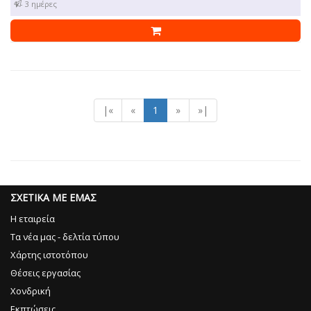
1 - 3 ημέρες
|«
«
1
»
»|
ΣΧΕΤΙΚΑ ΜΕ ΕΜΑΣ
Η εταιρεία
Τα νέα μας - δελτία τύπου
Χάρτης ιστοτόπου
Θέσεις εργασίας
Χονδρική
Εκπτώσεις