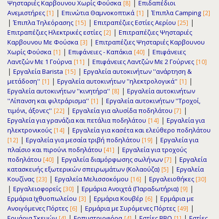
|
Ψησταριές Καρβουνου Χωρίς Φούσκα
Επιδαπέδιοι
[8]
|
|
Ανεμιστήρες
Επινώτια Θαμνοκοπτικά
Έπιπλα Camping
[1]
[1]
[2]
|
|
|
Έπιπλα Τηλεόρασης
Επιτραπέζιες Εστίες Αερίου
[15]
[25]
|
Επιτραπέζιες Ηλεκτρικές εστίες
Επιτραπέζιες Ψησταριές
[2]
|
Καρβουνου Με Φούσκα
Επιτραπέζιες Ψησταριές Καρβουνου
[3]
|
|
Χωρίς Φούσκα
Επιφάνειες - Καπάκια
Επιφάνειες
[1]
[40]
|
Λαντζών Με 1 Γούρνα
Επιφάνειες Λαντζών Με 2 Γούρνες
[11]
[10]
|
|
Εργαλεία Barista
Εργαλεία αυτοκινήτων ''ανάρτηση &
[15]
|
|
μετάδοση''
Εργαλεία αυτοκινήτων ''ηλεκτρολογικά''
[1]
[1]
|
Εργαλεία αυτοκινήτων ''κινητήρα''
Εργαλεία αυτοκινήτων
[8]
|
''Λίπανση και φιλτράρισμα''
Εργαλεία αυτοκινήτων ''Τροχοί,
[1]
|
|
τιμόνι, άξονες''
Εργαλεία για αλυσίδα ποδηλάτου
[22]
[7]
|
Εργαλεία για γρανάζια και πετάλια ποδηλάτου
Εργαλεία για
[14]
|
ηλεκτρονικούς
Εργαλεία για κασέτα και ελεύθερο ποδηλάτου
[14]
|
|
Εργαλεία για μεσαία τριβή ποδηλάτου
Εργαλεία για
[12]
[19]
|
πλαίσιο και πιρούνι ποδηλάτου
Εργαλεία για τροχούς
[41]
|
|
ποδηλάτου
Εργαλεία διαμόρφωσης σωλήνων
Εργαλεία
[40]
[7]
|
κατασκευής εξωτερικών σπειρωμάτων (Κολαούζα)
Εργαλεία
[5]
|
|
Κουζίνας
Εργαλεία Μελισσοκόμου
Εργαλειοθήκες
[23]
[16]
[30]
|
|
|
Εργαλειοφορείς
Ερμάρια Ανοιχτά (Παραδωτήρια)
[30]
[9]
|
|
Ερμάρια Ιχθυοπωλείου
Ερμάρια Κουβέρ
Ερμάρια με
[3]
[6]
|
|
Ανοιγόμενες Πόρτες
Ερμάρια με Συρόμενες Πόρτες
[6]
[49]
|
|
|
Ερμάρια Σκευών
Ερπυστριοφόρα
Εστίες BBQ
Εστίες
[4]
[4]
[1]