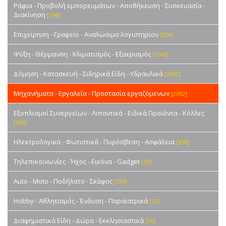
Ράφια - Προβολή εμπορευμάτων - Αποθήκευση - Συσκευασία -
Διακίνηση
[198]
Επιχείρηση - Γραφείο - Αναλώσιμα λογιστηρίου
[206]
Ψύξη - Θέρμανση - Κλιματισμός - Εξαερισμός
[1543]
Δόμηση - Κατασκευή - Σιδηρικά Είδη - Υδραυλικά
[2992]
Μηχανήματα - Εργαλεία - Προστασία εργαζόμενων
[2052]
Εξοπλισμοί Συνεργείων - Λιπαντικά - Ειδικά Προϊόντα - Κόλλες
[509]
Ηλεκτρολογικά - Φωτιστικά - Πυρόσβεση - Ασφάλεια
[390]
Τηλεπικοινωνίες - Ήχος - Εικόνα - Gadget
[55]
Auto - Moto - Ποδήλατο - Σκάφος
[509]
Hobby - Αθλητισμός - Ένδυση - Παραϊατρικά
[51]
Διαφημιστικά Είδη - Δώρα - Εκκλησιαστικά
[36]