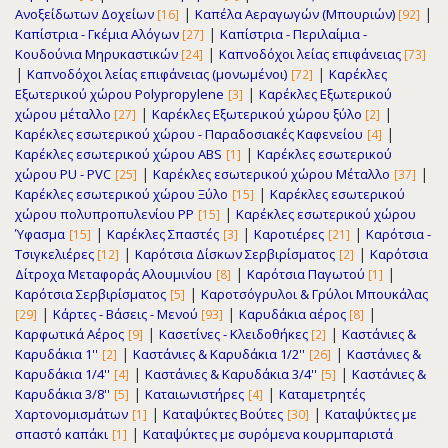
|
|
Ανοξείδωτων Δοχείων
Καπέλα Αεραγωγών (Μπουριών)
[16]
[92]
|
Καπίστρια - Γκέμια Αλόγων
Καπίστρια - Περιλαίμια -
[27]
|
Κουδούνια Μηρυκαστικών
Καπνοδόχοι λείας επιφάνειας
[24]
[73]
|
|
Καπνοδόχοι λείας επιφάνειας (μονωμένοι)
Καρέκλες
[72]
|
Εξωτερικού χώρου Polypropylene
Καρέκλες Εξωτερικού
[3]
|
|
χώρου μέταλλο
Καρέκλες Εξωτερικού χώρου ξύλο
[27]
[2]
|
Καρέκλες εσωτερικού χώρου - Παραδοσιακές Καφενείου
[4]
|
Καρέκλες εσωτερικού χώρου ABS
Καρέκλες εσωτερικού
[1]
|
|
χώρου PU - PVC
Καρέκλες εσωτερικού χώρου Μέταλλο
[25]
[37]
|
Καρέκλες εσωτερικού χώρου Ξύλο
Καρέκλες εσωτερικού
[15]
|
χώρου πολυπροπυλενίου PP
Καρέκλες εσωτερικού χώρου
[15]
|
|
|
Ύφασμα
Καρέκλες Σπαστές
Καροτιέρες
Καρότσια -
[15]
[3]
[21]
|
|
Τσιγκελιέρες
Καρότσια Δίσκων Σερβιρίσματος
Καρότσια
[12]
[2]
|
|
Δίτροχα Μεταφοράς Αλουμινίου
Καρότσια Παγωτού
[8]
[1]
|
Καρότσια Σερβιρίσματος
Καροτσόγρυλοι & Γρύλοι Μπουκάλας
[5]
|
|
|
Κάρτες - Βάσεις - Μενού
Καρυδάκια αέρος
[29]
[93]
[8]
|
|
Καρφωτικά Αέρος
Κασετίνες - Κλειδοθήκες
Καστάνιες &
[9]
[2]
|
|
Καρυδάκια 1''
Καστάνιες & Καρυδάκια 1/2''
Καστάνιες &
[2]
[26]
|
|
Καρυδάκια 1/4''
Καστάνιες & Καρυδάκια 3/4''
Καστάνιες &
[4]
[5]
|
|
Καρυδάκια 3/8''
Καταιωνιστήρες
Καταμετρητές
[5]
[4]
|
|
Χαρτονομισμάτων
Καταψύκτες Βούτες
Καταψύκτες με
[1]
[30]
|
σπαστό καπάκι
Καταψύκτες με συρόμενα κουρμπαριστά
[1]