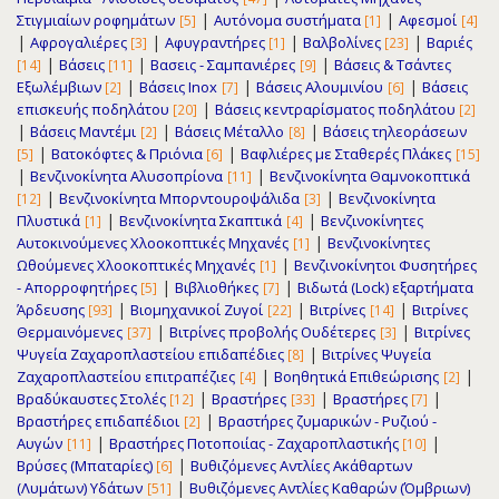
|
|
Στιγμιαίων ροφημάτων
Αυτόνομα συστήματα
Αφεσμοί
[5]
[1]
[4]
|
|
|
|
Αφρογαλιέρες
Αφυγραντήρες
Βαλβολίνες
Βαριές
[3]
[1]
[23]
|
|
|
Βάσεις
Βασεις - Σαμπανιέρες
Βάσεις & Τσάντες
[14]
[11]
[9]
|
|
|
Εξωλέμβιων
Βάσεις Inox
Βάσεις Αλουμινίου
Βάσεις
[2]
[7]
[6]
|
επισκευής ποδηλάτου
Βάσεις κεντραρίσματος ποδηλάτου
[20]
[2]
|
|
|
Βάσεις Μαντέμι
Βάσεις Μέταλλο
Βάσεις τηλεοράσεων
[2]
[8]
|
|
Βατοκόφτες & Πριόνια
Βαφλιέρες με Σταθερές Πλάκες
[5]
[6]
[15]
|
|
Βενζινοκίνητα Αλυσοπρίονα
Βενζινοκίνητα Θαμνοκοπτικά
[11]
|
|
Βενζινοκίνητα Μπορντουροψάλιδα
Βενζινοκίνητα
[12]
[3]
|
|
Πλυστικά
Βενζινοκίνητα Σκαπτικά
Βενζινοκίνητες
[1]
[4]
|
Αυτοκινούμενες Χλοοκοπτικές Μηχανές
Βενζινοκίνητες
[1]
|
Ωθούμενες Χλοοκοπτικές Μηχανές
Βενζινοκίνητοι Φυσητήρες
[1]
|
|
- Απορροφητήρες
Βιβλιοθήκες
Βιδωτά (Lock) εξαρτήματα
[5]
[7]
|
|
|
Άρδευσης
Βιομηχανικοί Ζυγοί
Βιτρίνες
Βιτρίνες
[93]
[22]
[14]
|
|
Θερμαινόμενες
Βιτρίνες προβολής Ουδέτερες
Βιτρίνες
[37]
[3]
|
Ψυγεία Ζαχαρoπλαστείου επιδαπέδιες
Βιτρίνες Ψυγεία
[8]
|
|
Ζαχαρoπλαστείου επιτραπέζιες
Βοηθητικά Επιθεώρισης
[4]
[2]
|
|
|
Βραδύκαυστες Στολές
Βραστήρες
Βραστήρες
[12]
[33]
[7]
|
Βραστήρες επιδαπέδιοι
Βραστήρες ζυμαρικών - Ρυζιού -
[2]
|
|
Αυγών
Βραστήρες Ποτοποιίας - Ζαχαροπλαστικής
[11]
[10]
|
Βρύσες (Μπαταρίες)
Βυθιζόμενες Αντλίες Ακάθαρτων
[6]
|
(Λυμάτων) Υδάτων
Βυθιζόμενες Αντλίες Καθαρών (Όμβριων)
[51]