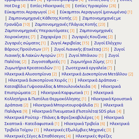
|
|
|
Hot Dog
Εστίες Ηλεκτρικές
Εστίες Υγραερίου
[4]
[9]
[28]
|
Εύκαμπτοι Αεραγωγοί
Εύκαμπτοι Αεραγωγοί (μονωμένοι)
[24]
[1]
|
|
Ζαμπονομηχανές Κάθετης Κοπής
Ζαμπονομηχανές με
[2]
|
|
Γρανάζια
Ζαμπονομηχανές Πλάγιας Κοπής
[10]
[23]
|
Ζαμπονομηχανές Υπεραυτόματες
Ζαμπονομηχανές
[3]
|
|
|
Χειροκίνητες
Ζαχαριέρα
Ζυγαριές Κουζίνας
[7]
[5]
[2]
|
|
Ζυγαριές σώματος
Ζυγοί Ακριβείας
Ζυγοί Ελέγχου
[1]
[15]
|
|
Βάρους Προϊόντων
Ζυγοί Λιανικής (Ετικέτας)
Ζυγοί
[37]
[25]
|
|
Λιανικής & Λαϊκών Αγορών
Ζυγοί Μπάνιου
Ζυγοί
[37]
[1]
|
|
|
Παλέτας
Ζυγοσταθμιτές
Ζυμωτήρια Ζύμης
[2]
[1]
[21]
|
|
Ζυμωτήρια Κρεατοειδών
Ζωοτεχνικά εργαλεία
[11]
[7]
|
Ηλεκτρικά Αλυσοπρίονα
Ηλεκτρικά Δισκοπρίονα Μετάλλου
[2]
[2]
|
|
Ηλεκτρικά δισκοπρίονα Χειρός
Ηλεκτρικά Δράπανα -
[1]
|
Κατσαβίδια Γυψοσανίδας & Μπουλονόκλειδα
Ηλεκτρικά
[4]
|
|
Επιστρώματα
Ηλεκτρικά Καρφωτικά
Ηλεκτρικά
[2]
[1]
|
Κολλητήρια & Πιστόλια Θερμοκόλλησης
Ηλεκτρικά Κρουστικά
[1]
|
|
Δράπανα
Ηλεκτρικά Μπορντουροψάλιδα
Ηλεκτρικά
[2]
[5]
|
|
Παλάγκα
Ηλεκτρικά Πνευματικά (Πιστολέτα) SDS plus
[9]
[4]
|
Ηλεκτρικά Ρούτερ - Πλάνες & Φρεζοκαβιλιέρες
Ηλεκτρικά
[4]
|
|
Σκαπτικά - Κατεδαφιστικά
Ηλεκτρικά Τριβεία
Ηλεκτρικά
[1]
[6]
|
|
Τριβεία Τοίχου
Ηλεκτρικές Εξωλέμβιες Μηχανές
[1]
[3]
|
Ηλεκτρικές Σέγες & Σπαθόσεγες
Ηλεκτρικές Φρέζες
[4]