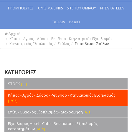
ΠΡΟΜΗΘΕΥΤΕΣ
ΧΡΗΣΙΜΑ LINKS
SITE ΤΟΥ ΟΜΙΛΟΥ
ΝΤΕΛΙΚΑΤΕΣΕΝ
ΤΑΞΙΔΙΑ
ΡΑΔΙΟ
Αρχική
Κήπος - Αγρός - Δάσος - Pet Shop - Κτηνιατρικός Εξοπλισμός
Κτηνιατρικός Εξοπλισμός
Σκύλος
Εκπαίδευση Σκύλων
ΚΑΤΗΓΟΡΙΕΣ
STOCK
[11]
Κήπος - Αγρός - Δάσος - Pet Shop - Κτηνιατρικός Εξοπλισμός
[1925]
Σπίτι - Οικιακός Εξοπλισμός - Διακόσμηση
[631]
Εξοπλισμός Hotel - Cafe - Restaurant - Εξοπλισμός
καταστημάτων
[6159]