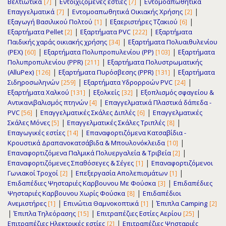
|
|
Βελτιωτικά
Εντοιχιζόμενες εστίες
Εντομοαπωθητικά
[7]
[7]
|
|
Επαγγελματικά
Εντομοαπωθητικά Οικιακής Χρήσης
[7]
[2]
|
|
Εξαγωγή Βασιλικού Πολτού
Εξαεριστήρες Τζακιού
[1]
[6]
|
|
Εξαρτήματα Pellet
Εξαρτήματα PVC
Εξαρτήματα
[2]
[222]
|
Παιδικής χαράς οικιακής χρήσης
Εξαρτήματα Πολυαιθυλενίου
[34]
|
|
(PEX)
Εξαρτήματα Πολυπροπυλενίου (PP)
Εξαρτήματα
[60]
[103]
|
Πολυπροπυλενίου (PPR)
Εξαρτήματα Πολυστρωματικής
[211]
|
|
(AlluPex)
Εξαρτήματα Πυρόσβεσης (PPR)
Εξαρτήματα
[126]
[131]
|
|
Σιδηροσωληνών
Εξαρτήματα Υδρορρoών PVC
[259]
[24]
|
|
Εξαρτήματα Χαλκού
Εξολκείς
Εξοπλισμός σφαγείου &
[131]
[32]
|
Αντικανιβαλισμός πτηνών
Επαγγελματικά Πλαστικά δάπεδα -
[4]
|
|
PVC
Επαγγελματικές Σκάλες Διπλές
Επαγγελματικές
[56]
[6]
|
|
Σκάλες Μόνες
Επαγγελματικές Σκάλες Τριπλές
[5]
[8]
|
Επαγωγικές εστίες
Επαναφορτιζόμενα Κατσαβίδια -
[14]
|
Κρουστικά Δραπανοκατσάβιδα & Μπουλονόκλειδα
[10]
|
Επαναφορτιζόμενα Παλμικά Πολυεργαλεία & Τριβεία
[2]
|
Επαναφορτιζόμενες Σπαθόσεγες & Σέγες
Επαναφορτιζόμενοι
[1]
|
|
Γωνιακοί Τροχοί
Επεξεργασία Απολεπισμάτων
[2]
[1]
|
Επιδαπέδιες Ψησταριές Καρβουνου Με Φούσκα
Επιδαπέδιες
[3]
|
Ψησταριές Καρβουνου Χωρίς Φούσκα
Επιδαπέδιοι
[8]
|
|
Ανεμιστήρες
Επινώτια Θαμνοκοπτικά
Έπιπλα Camping
[1]
[1]
[2]
|
|
|
Έπιπλα Τηλεόρασης
Επιτραπέζιες Εστίες Αερίου
[15]
[25]
|
Επιτραπέζιες Ηλεκτρικές εστίες
Επιτραπέζιες Ψησταριές
[2]