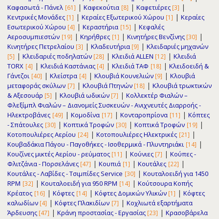
|
|
|
Καφασωτά - Πάνελ
Καφεκούτια
Καφετιέρες
[61]
[8]
[3]
|
|
Κεντρικές Μονάδες
Κεραίες Εξωτερικού Χώρου
Κεραίες
[1]
[1]
|
|
Εσωτερικού Χώρου
Κεραστήρια
Κεφαλές
[4]
[15]
|
|
|
Αεροσυμπιεστών
Κηρήθρες
Κινητήρες Βενζίνης
[19]
[1]
[30]
|
|
Κινητήρες Πετρελαίου
Κλαδευτήρια
Κλειδαριές μηχανών
[3]
[9]
|
|
|
Κλειδαριές ποδηλατών
Κλειδιά ALLEN
Κλειδιά
[5]
[28]
[12]
|
|
|
TORX
Κλειδιά Καστάνιας
Κλειδιά ΤΑΦ
Κλειδοειδή &
[4]
[4]
[18]
|
|
|
Γάντζοι
Κλείστρα
Κλουβιά Κουνελιών
Κλουβιά
[40]
[4]
[9]
|
|
μεταφοράς σκύλων
Κλουβιά Πτηνών
Κλουβιά τρωκτικών
[7]
[18]
|
|
& Αξεσουάρ
Κλουβιά ωδικών
Κολλεκτέρ Φιαλών –
[5]
[7]
Φλεξίμπλ Φιαλών – Διανομείς Συσκευών - Ανιχνευτές Διαρροής -
|
|
|
Ηλεκτροβάνες
Κομοδίνα
Κονταροπρίονα
Κόπτες
[49]
[17]
[11]
|
|
|
- Σπάτουλες
Κοπτικά Τροφών
Κοπτικά Τροφών
[30]
[30]
[19]
|
|
Κοτοπουλιέρες Αερίου
Κοτοπουλιέρες Ηλεκτρικές
[24]
[21]
|
Κουβαδάκια Πάγου - Παγοθήκες - Ισοθερμικά - Πλυντηριάκι
[14]
|
|
Κουζίνες μικτές Αερίου - ρεύματος
Κούνιες
Κούπες -
[11]
[7]
|
|
|
Φλιτζάνια - Πορσελάνες
Κουπιά
Κουτάλες
[47]
[1]
[22]
|
Κουτάλες - Λαβίδες - Τσιμπίδες Service
Κουταλοειδή για 1450
[30]
|
|
RPM
Κουταλοειδή για 950 RPM
Κούτσουρα Κοπής
[32]
[14]
|
|
|
Κρέατος
Κόφτες
Κόφτες Δομικών Υλικών
Κόφτες
[16]
[14]
[1]
|
|
καλωδίων
Κόφτες Πλακιδίων
Κοχλιωτά εξαρτήματα
[4]
[7]
|
|
Άρδευσης
Κράνη προστασίας - Εργασίας
Κρασοβάρελα
[47]
[23]