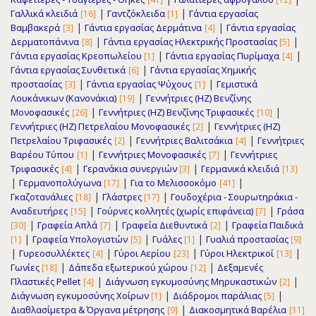
|
|
Γαλλικά κλειδιά
Γαντζόκλειδα
Γάντια εργασίας
[16]
[1]
|
|
Βαμβακερά
Γάντια εργασίας Δερμάτινα
Γάντια εργασίας
[3]
[4]
|
|
Δερματοπάνινα
Γάντια εργασίας Ηλεκτρικής Προστασίας
[8]
[5]
|
|
Γάντια εργασίας Κρεοπωλείου
Γάντια εργασίας Πυρίμαχα
[1]
[4]
|
Γάντια εργασίας Συνθετικά
Γάντια εργασίας Χημικής
[6]
|
|
προστασίας
Γάντια εργασίας Ψύχους
Γεμιστικά
[3]
[1]
|
Λουκάνικων (Κανονάκια)
Γεννήτριες (ΗΖ) Βενζίνης
[19]
|
|
Μονοφασικές
Γεννήτριες (ΗΖ) Βενζίνης Τριφασικές
[26]
[10]
|
Γεννήτριες (ΗΖ) Πετρελαίου Μονοφασικές
Γεννήτριες (ΗΖ)
[2]
|
|
Πετρελαίου Τριφασικές
Γεννήτριες Βαλιτσάκια
Γεννήτριες
[2]
[4]
|
|
Βαρέου Τύπου
Γεννήτριες Μονοφασικές
Γεννήτριες
[1]
[7]
|
|
Τριφασικές
Γερανάκια συνεργιών
Γερμανικά κλειδιά
[4]
[3]
[13]
|
|
|
Γερμανοπολύγωνα
Για το Μελισσοκόμο
[17]
[41]
|
|
Γκαζοτανάλιες
Γλάστρες
Γουδοχέρια - Σουρωτηράκια -
[18]
[17]
|
|
Αναδευτήρες
Γούρνες κολλητές (χωρίς επιφάνεια)
Γράσα
[15]
[7]
|
|
|
Γραφεία Απλά
Γραφεία Διεθυντικά
Γραφεία Παιδικά
[30]
[7]
[2]
|
|
|
Γραφεία Υπολογιστών
Γυάλες
Γυαλιά προστασίας
[1]
[5]
[1]
[9]
|
|
|
|
Γυρεοσυλλέκτες
Γύροι Αερίου
Γύροι Ηλεκτρικοί
[4]
[23]
[13]
|
|
Γωνίες
Δάπεδα εξωτερικού χώρου
Δεξαμενές
[18]
[12]
|
|
Πλαστικές Pellet
Διάγνωση εγκυμοσύνης Μηρυκαστικών
[4]
[2]
|
|
Διάγνωση εγκυμοσύνης Χοίρων
Διάδρομοι παράλιας
[1]
[5]
|
Διαθλασίμετρα & Όργανα μέτρησης
Διακοσμητικά Βαρέλια
[9]
[11]