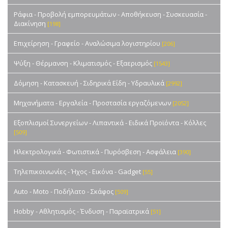
Ράφια - Προβολή εμπορευμάτων - Αποθήκευση - Συσκευασία -
Διακίνηση
[198]
Επιχείρηση - Γραφείο - Αναλώσιμα λογιστηρίου
[206]
Ψύξη - Θέρμανση - Κλιματισμός - Εξαερισμός
[1543]
Δόμηση - Κατασκευή - Σιδηρικά Είδη - Υδραυλικά
[2992]
Μηχανήματα - Εργαλεία - Προστασία εργαζόμενων
[2052]
Εξοπλισμοί Συνεργείων - Λιπαντικά - Ειδικά Προϊόντα - Κόλλες
[509]
Ηλεκτρολογικά - Φωτιστικά - Πυρόσβεση - Ασφάλεια
[390]
Τηλεπικοινωνίες - Ήχος - Εικόνα - Gadget
[55]
Auto - Moto - Ποδήλατο - Σκάφος
[509]
Hobby - Αθλητισμός - Ένδυση - Παραϊατρικά
[51]