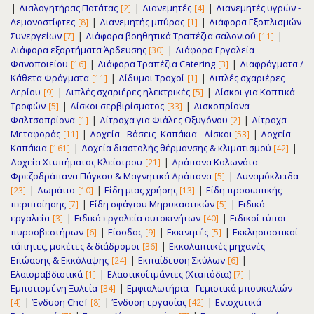
|
|
|
Διαλογητήρας Πατάτας
Διανεμητές
Διανεμητές υγρών -
[2]
[4]
|
|
Λεμονοστίφτες
Διανεμητής μπύρας
Διάφορα Εξοπλισμών
[8]
[1]
|
|
Συνεργείων
Διάφορα βοηθητικά Τραπέζια σαλονιού
[7]
[11]
|
Διάφορα εξαρτήματα Άρδευσης
Διάφορα Εργαλεία
[30]
|
|
Φανοποιείου
Διάφορα Τραπέζια Catering
Διαφράγματα /
[16]
[3]
|
|
Κάθετα Φράγματα
Δίδυμοι Τροχοί
Διπλές σχαριέρες
[11]
[1]
|
|
Αερίου
Διπλές σχαριέρες ηλεκτρικές
Δίσκοι για Κοπτικά
[9]
[5]
|
|
Τροφών
Δίσκοι σερβιρίσματος
Δισκοπρίονα -
[5]
[33]
|
|
Φαλτσοπρίονα
Δίτροχα για Φιάλες Οξυγόνου
Δίτροχα
[1]
[2]
|
|
Μεταφοράς
Δοχεία - Βάσεις -Καπάκια - Δίσκοι
Δοχεία -
[11]
[53]
|
|
Καπάκια
Δοχεία διαστολής θέρμανσης & κλιματισμού
[161]
[42]
|
Δοχεία Χτυπήματος Κλείστρου
Δράπανα Κολωνάτα -
[21]
|
Φρεζοδράπανα Πάγκου & Μαγνητικά Δράπανα
Δυναμόκλειδα
[5]
|
|
|
Δωμάτιο
Είδη μιας χρήσης
Είδη προσωπικής
[23]
[10]
[13]
|
|
περιποίησης
Είδη σφάγιου Μηρυκαστικών
Ειδικά
[7]
[5]
|
|
εργαλεία
Ειδικά εργαλεία αυτοκινήτων
Ειδικοί τύποι
[3]
[40]
|
|
|
πυροσβεστήρων
Είσοδος
Εκκινητές
Εκκλησιαστικοί
[6]
[9]
[5]
|
τάπητες, μοκέτες & διάδρομοι
Εκκολαπτικές μηχανές
[36]
|
|
Επώασης & Εκκόλαψης
Εκπαίδευση Σκύλων
[24]
[6]
|
|
Ελαιοραβδιστικά
Ελαστικοί ιμάντες (Χταπόδια)
[1]
[7]
|
Εμποτισμένη Ξυλεία
Εμφιαλωτήρια - Γεμιστικά μπουκαλιών
[34]
|
|
|
Ένδυση Chef
Ένδυση εργασίας
Ενισχυτικά -
[4]
[8]
[42]