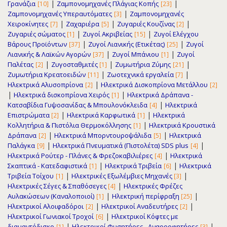
|
|
Γρανάζια
Ζαμπονομηχανές Πλάγιας Κοπής
[10]
[23]
|
Ζαμπονομηχανές Υπεραυτόματες
Ζαμπονομηχανές
[3]
|
|
|
Χειροκίνητες
Ζαχαριέρα
Ζυγαριές Κουζίνας
[7]
[5]
[2]
|
|
Ζυγαριές σώματος
Ζυγοί Ακριβείας
Ζυγοί Ελέγχου
[1]
[15]
|
|
Βάρους Προϊόντων
Ζυγοί Λιανικής (Ετικέτας)
Ζυγοί
[37]
[25]
|
|
Λιανικής & Λαϊκών Αγορών
Ζυγοί Μπάνιου
Ζυγοί
[37]
[1]
|
|
|
Παλέτας
Ζυγοσταθμιτές
Ζυμωτήρια Ζύμης
[2]
[1]
[21]
|
|
Ζυμωτήρια Κρεατοειδών
Ζωοτεχνικά εργαλεία
[11]
[7]
|
Ηλεκτρικά Αλυσοπρίονα
Ηλεκτρικά Δισκοπρίονα Μετάλλου
[2]
[2]
|
|
Ηλεκτρικά δισκοπρίονα Χειρός
Ηλεκτρικά Δράπανα -
[1]
|
Κατσαβίδια Γυψοσανίδας & Μπουλονόκλειδα
Ηλεκτρικά
[4]
|
|
Επιστρώματα
Ηλεκτρικά Καρφωτικά
Ηλεκτρικά
[2]
[1]
|
Κολλητήρια & Πιστόλια Θερμοκόλλησης
Ηλεκτρικά Κρουστικά
[1]
|
|
Δράπανα
Ηλεκτρικά Μπορντουροψάλιδα
Ηλεκτρικά
[2]
[5]
|
|
Παλάγκα
Ηλεκτρικά Πνευματικά (Πιστολέτα) SDS plus
[9]
[4]
|
Ηλεκτρικά Ρούτερ - Πλάνες & Φρεζοκαβιλιέρες
Ηλεκτρικά
[4]
|
|
Σκαπτικά - Κατεδαφιστικά
Ηλεκτρικά Τριβεία
Ηλεκτρικά
[1]
[6]
|
|
Τριβεία Τοίχου
Ηλεκτρικές Εξωλέμβιες Μηχανές
[1]
[3]
|
Ηλεκτρικές Σέγες & Σπαθόσεγες
Ηλεκτρικές Φρέζες
[4]
|
|
Αυλακώσεων (Καναλοποιοί)
Ηλεκτρική περίφραξη
[1]
[25]
|
|
Ηλεκτρικοί Αλοιφαδόροι
Ηλεκτρικοί Αναδευτήρες
[2]
[2]
|
Ηλεκτρικοί Γωνιακοί Τροχοί
Ηλεκτρικοί Κόφτες με
[6]
|
|
διαμαντόδισκο
Ηλεκτρικοί Φυσητήρες - Αναρροφητήρες
[1]
[3]