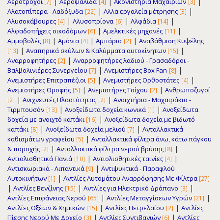
|
|
|
Αεροτροχοί
Αεροψάλιδα
Ακονιστήρια Μαχαιριών
[7]
[4]
[3]
|
|
Αλατοπίπερα - Λαδόξυδα
Αλλα εργαλεία μέτρησης
[22]
[3]
|
|
|
Αλυσοκάβουρες
Αλυσοπρίονα
Αλφάδια
[4]
[6]
[14]
|
|
Αλφαδοπήχεις οικοδόμων
Αμελκτικές μηχανές
[6]
[11]
|
|
|
Αμμοβολές
Αμόνια
Αμπάρια
Αναβάθμιση Κυψέλης
[8]
[4]
[2]
|
|
Αναπηρικά σκύλων & Καλύμματα αυτοκίνητων
[13]
[15]
|
Αναρροφητήρες
Αναρροφητήρες λαδιού - Γρασαδόροι -
[2]
|
|
Βαλβολινιέρες Συνεργείου
Ανεμιστήρες Box Fan
[7]
[8]
|
|
Ανεμιστήρες Επιτραπέζιοι
Ανεμιστήρες Ορθοστάτες
[5]
[4]
|
|
Ανεμιστήρες Οροφής
Ανεμιστήρες Τοίχου
Ανθρωποζυγοί
[5]
[2]
|
|
Ανιχνευτές Πλαστότητας
Ανοιχτήρια - Μαχαιράκια -
[2]
[2]
|
|
Τιρμπουσόν
Ανοξείδωτα δοχεία κωνικά
Ανοξείδωτα
[13]
[1]
|
δοχεία με ανοιχτό καπάκι
Ανοξείδωτα δοχεία με βιδωτό
[16]
|
|
καπάκι
Ανοξείδωτα δοχεία μελιού
Ανταλλακτικά
[8]
[7]
|
καθισμάτων γραφείου
Ανταλλακτικά φίλτρα άνω, κάτω πάγκου
[5]
|
|
& παροχής
Ανταλλακτικά φίλτρα νερού βρύσης
[2]
[8]
|
|
Αντιολισθητικά Πανιά
Αντιολισθητικές ταινίες
[10]
[4]
|
Αντισκωριακά - Λιπαντικά
Αντιψυκτικά - Παραφλού
[9]
|
Αυτοκινήτων
Αντλίες Αυτομάτου Αναρρόφησης Με Φίλτρα
[1]
[27]
|
|
|
Αντλίες Βενζίνης
Αντλίες για Ηλεκτρικό Δράπανο
[15]
[3]
|
|
Αντλίες Επιφάνειας Νερού
Αντλίες Μεταγγίσεων Υγρών
[65]
[21]
|
|
Αντλίες Οξέων & Χημικών
Αντλίες Πετρελαίου
Αντλίες
[15]
[2]
|
|
Πίεσης Νερού Με Δοχείο
Αντλίες Συντιβανιών
Αντλίες
[3]
[6]