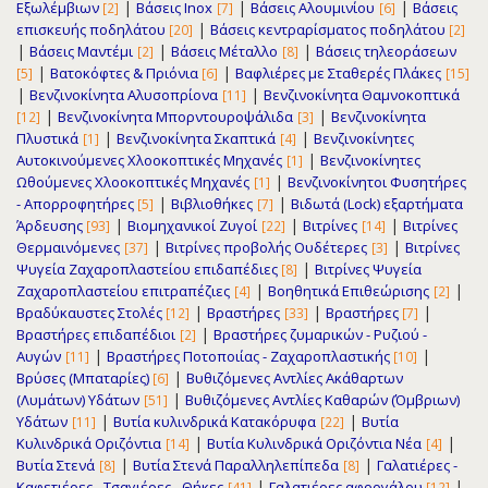
|
|
|
Εξωλέμβιων
Βάσεις Inox
Βάσεις Αλουμινίου
Βάσεις
[2]
[7]
[6]
|
επισκευής ποδηλάτου
Βάσεις κεντραρίσματος ποδηλάτου
[20]
[2]
|
|
|
Βάσεις Μαντέμι
Βάσεις Μέταλλο
Βάσεις τηλεοράσεων
[2]
[8]
|
|
Βατοκόφτες & Πριόνια
Βαφλιέρες με Σταθερές Πλάκες
[5]
[6]
[15]
|
|
Βενζινοκίνητα Αλυσοπρίονα
Βενζινοκίνητα Θαμνοκοπτικά
[11]
|
|
Βενζινοκίνητα Μπορντουροψάλιδα
Βενζινοκίνητα
[12]
[3]
|
|
Πλυστικά
Βενζινοκίνητα Σκαπτικά
Βενζινοκίνητες
[1]
[4]
|
Αυτοκινούμενες Χλοοκοπτικές Μηχανές
Βενζινοκίνητες
[1]
|
Ωθούμενες Χλοοκοπτικές Μηχανές
Βενζινοκίνητοι Φυσητήρες
[1]
|
|
- Απορροφητήρες
Βιβλιοθήκες
Βιδωτά (Lock) εξαρτήματα
[5]
[7]
|
|
|
Άρδευσης
Βιομηχανικοί Ζυγοί
Βιτρίνες
Βιτρίνες
[93]
[22]
[14]
|
|
Θερμαινόμενες
Βιτρίνες προβολής Ουδέτερες
Βιτρίνες
[37]
[3]
|
Ψυγεία Ζαχαρoπλαστείου επιδαπέδιες
Βιτρίνες Ψυγεία
[8]
|
|
Ζαχαρoπλαστείου επιτραπέζιες
Βοηθητικά Επιθεώρισης
[4]
[2]
|
|
|
Βραδύκαυστες Στολές
Βραστήρες
Βραστήρες
[12]
[33]
[7]
|
Βραστήρες επιδαπέδιοι
Βραστήρες ζυμαρικών - Ρυζιού -
[2]
|
|
Αυγών
Βραστήρες Ποτοποιίας - Ζαχαροπλαστικής
[11]
[10]
|
Βρύσες (Μπαταρίες)
Βυθιζόμενες Αντλίες Ακάθαρτων
[6]
|
(Λυμάτων) Υδάτων
Βυθιζόμενες Αντλίες Καθαρών (Όμβριων)
[51]
|
|
Υδάτων
Βυτία κυλινδρικά Κατακόρυφα
Βυτία
[11]
[22]
|
|
Κυλινδρικά Οριζόντια
Βυτία Κυλινδρικά Οριζόντια Νέα
[14]
[4]
|
|
Βυτία Στενά
Βυτία Στενά Παραλληλεπίπεδα
Γαλατιέρες -
[8]
[8]
|
|
Καφετιέρες - Τσαγιέρες - Θήκες
Γαλατιέρες αφρογάλου
[41]
[12]