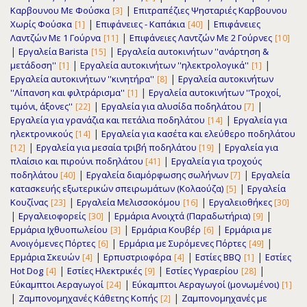
|
Καρβουνου Με Φούσκα
Επιτραπέζιες Ψησταριές Καρβουνου
[3]
|
|
Χωρίς Φούσκα
Επιφάνειες - Καπάκια
Επιφάνειες
[1]
[40]
|
Λαντζών Με 1 Γούρνα
Επιφάνειες Λαντζών Με 2 Γούρνες
[11]
[10]
|
|
Εργαλεία Barista
Εργαλεία αυτοκινήτων ''ανάρτηση &
[15]
|
|
μετάδοση''
Εργαλεία αυτοκινήτων ''ηλεκτρολογικά''
[1]
[1]
|
Εργαλεία αυτοκινήτων ''κινητήρα''
Εργαλεία αυτοκινήτων
[8]
|
''Λίπανση και φιλτράρισμα''
Εργαλεία αυτοκινήτων ''Τροχοί,
[1]
|
|
τιμόνι, άξονες''
Εργαλεία για αλυσίδα ποδηλάτου
[22]
[7]
|
Εργαλεία για γρανάζια και πετάλια ποδηλάτου
Εργαλεία για
[14]
|
ηλεκτρονικούς
Εργαλεία για κασέτα και ελεύθερο ποδηλάτου
[14]
|
|
Εργαλεία για μεσαία τριβή ποδηλάτου
Εργαλεία για
[12]
[19]
|
πλαίσιο και πιρούνι ποδηλάτου
Εργαλεία για τροχούς
[41]
|
|
ποδηλάτου
Εργαλεία διαμόρφωσης σωλήνων
Εργαλεία
[40]
[7]
|
κατασκευής εξωτερικών σπειρωμάτων (Κολαούζα)
Εργαλεία
[5]
|
|
Κουζίνας
Εργαλεία Μελισσοκόμου
Εργαλειοθήκες
[23]
[16]
[30]
|
|
|
Εργαλειοφορείς
Ερμάρια Ανοιχτά (Παραδωτήρια)
[30]
[9]
|
|
Ερμάρια Ιχθυοπωλείου
Ερμάρια Κουβέρ
Ερμάρια με
[3]
[6]
|
|
Ανοιγόμενες Πόρτες
Ερμάρια με Συρόμενες Πόρτες
[6]
[49]
|
|
|
Ερμάρια Σκευών
Ερπυστριοφόρα
Εστίες BBQ
Εστίες
[4]
[4]
[1]
|
|
|
Hot Dog
Εστίες Ηλεκτρικές
Εστίες Υγραερίου
[4]
[9]
[28]
|
Εύκαμπτοι Αεραγωγοί
Εύκαμπτοι Αεραγωγοί (μονωμένοι)
[24]
[1]
|
|
Ζαμπονομηχανές Κάθετης Κοπής
Ζαμπονομηχανές με
[2]