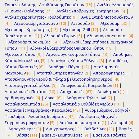
|
Τσιμεντολάσπης - Αφυδάτωσης Σκαμάτων
Αντλίες Υδρομασάζ
[18]
|
|
- Πισίνας - Θαλάσσης
Αντλίες Υποβρύχιες Γεωτρήσεων
[27]
[5]
|
Αντλίες χειροκίνητες - Τουλούμπες
Ανυψωτικά Μοτοσυκλετών
[9]
|
|
|
|
Αξεσουαάρ για Σαντιγύ
Αξεσουάρ
Αξεσουάρ
[4]
[10]
[3]
[50]
|
|
Αξεσουάρ - Κρεμάστρες
Αξεσουάρ Grill
Αξεσουάρ
[13]
[12]
|
|
Βασιλοτροφίας
Αξεσουάρ Γύρων
Αξεσουάρ οινοποιίας
[1]
[5]
[4]
|
|
Αξεσουάρ τυροκομίας
Αξονικοί Εξαεριστήρες Βιομηχανικού
[14]
|
|
Τύπου
Αξονικοί Εξαεριστήρες Οικιακού Τύπου
[41]
[18]
|
|
Αξονικού Τύπου
Αξονοφυγοκεντρικού Τύπου
Αποθήκες
[9]
[13]
|
|
Κήπου Μεταλλικές
Αποθήκες Κήπου Ξύλινες
Αποθήκες
[5]
[8]
|
|
Κήπου Πλαστικές
Αποθήκες Πάγου
Απολυμαντές
[6]
[12]
|
|
|
Μαχαιριών
Αποπτιλωτήρες πτηνών
Απορροφητήρες
[6]
[2]
[1]
|
Αποσκληρυντής νερού & Φίλτρα βελτιστοποίησης νερού
[40]
|
|
Αποστραγγιστικά φύλλα
Αποφλοιωτές Κρεμμυδιών
[5]
[1]
|
|
|
Αποφλοιωτές Πατάτας
Αποχυμωτές
Απωθητικά
[10]
[63]
[1]
|
|
|
Αριθμομηχανές
Ασκοί
Ασύρματα Τηλεφωνά
[6]
[6]
[7]
|
|
Ασφαλειοτσίμπιδα
Ασφαλιστικά & Βαλβίδες Αερίου
[26]
[11]
|
Ασφαλτικές Μεμβράνες - Κεραμιδια
Αυξομειώμενοι οδηγοί -
[48]
|
Περιλαίμια - Αλυσίδες δεσίματος
Αυτόματες Μηχανές
[47]
|
|
Στιγμιαίων ροφημάτων
Αυτόνομα συστήματα
Αφεσμοί
[5]
[1]
[4]
|
|
|
|
Αφρογαλιέρες
Αφυγραντήρες
Βαλβολίνες
Βαριές
[3]
[1]
[23]
|
|
|
Βάσεις
Βασεις - Σαμπανιέρες
Βάσεις & Τσάντες
[14]
[11]
[9]