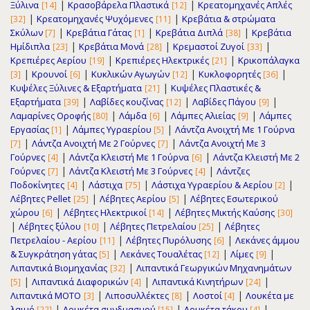
|
|
Ξύλινα
Κρασοβάρελα Πλαστικά
Κρεατομηχανές Απλές
[14]
[12]
|
|
Κρεατομηχανές Ψυχόμενες
Κρεβάτια & στρώματα
[32]
[11]
|
|
|
Σκύλων
Κρεβάτια Γάτας
Κρεβάτια Διπλά
Κρεβάτια
[7]
[1]
[38]
|
|
|
Ημίδιπλα
Κρεβάτια Μονά
Κρεμαστοί Ζυγοί
[23]
[28]
[33]
|
|
Κρεπιέρες Αερίου
Κρεπιέρες Ηλεκτρικές
Κρικοπάλαγκα
[19]
[21]
|
|
|
|
Κρουνοί
Κυκλικών Αγωγών
Κυκλοφορητές
[3]
[6]
[12]
[36]
|
Κυψέλες Ξύλινες & Εξαρτήματα
Κυψέλες Πλαστικές &
[21]
|
|
|
Εξαρτήματα
Λαβίδες κουζίνας
Λαβίδες Πάγου
[39]
[12]
[9]
|
|
|
Λαμαρίνες Οροφής
Λάμδα
Λάμπες Αλιείας
Λάμπες
[80]
[6]
[9]
|
|
Εργασίας
Λάμπες Υγραερίου
Λάντζα Ανοιχτή Με 1 Γούρνα
[1]
[5]
|
|
Λάντζα Ανοιχτή Με 2 Γούρνες
Λάντζα Ανοιχτή Με 3
[7]
[7]
|
|
Γούρνες
Λάντζα Κλειστή Με 1 Γούρνα
Λάντζα Κλειστή Με 2
[4]
[6]
|
|
Γούρνες
Λάντζα Κλειστή Με 3 Γούρνες
Λάντζες
[7]
[4]
|
|
|
Ποδοκίνητες
Λάστιχα
Λάστιχα Υγραερίου & Αερίου
[4]
[75]
[2]
|
|
Λέβητες Pellet
Λέβητες Αερίου
Λέβητες Εσωτερικού
[25]
[5]
|
|
χώρου
Λέβητες Ηλεκτρικοί
Λέβητες Μικτής Καύσης
[6]
[14]
[30]
|
|
|
Λέβητες ξύλου
Λέβητες Πετρελαίου
Λέβητες
[10]
[25]
|
|
Πετρελαίου - Αερίου
Λέβητες Πυρόλυσης
Λεκάνες άμμου
[11]
[6]
|
|
|
& Συγκράτηση γάτας
Λεκάνες Τουαλέτας
Λίμες
[5]
[12]
[9]
|
Λιπαντικά Βιομηχανίας
Λιπαντικά Γεωργικών Μηχανημάτων
[32]
|
|
|
Λιπαντικά Διαφορικών
Λιπαντικά Κινητήρων
[5]
[4]
[24]
|
|
|
Λιπαντικά ΜΟΤΟ
Λιποσυλλέκτες
Λοστοί
Λουκέτα με
[3]
[8]
[4]
|
|
|
λαιμό
Λουκέτα συνδυασμού
Λουκέτα τάκου
[22]
[15]
[4]