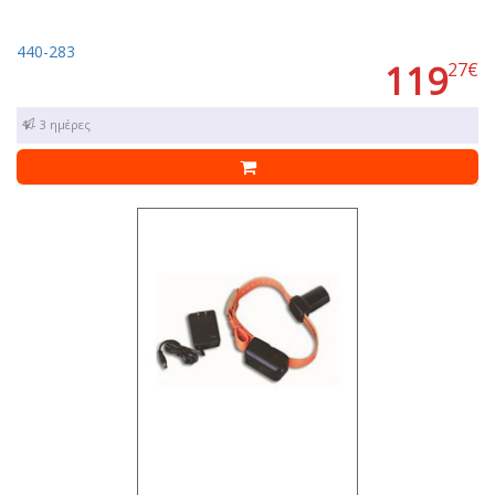
440-283
119
27€
1 - 3 ημέρες