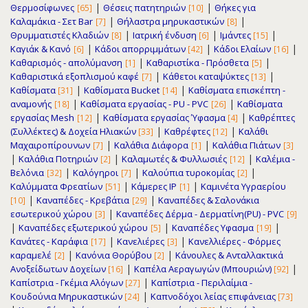
|
|
Θερμοσίφωνες
Θέσεις πατητηριών
Θήκες για
[65]
[10]
|
|
Καλαμάκια - Σετ Bar
Θήλαστρα μηρυκαστικών
[7]
[8]
|
|
|
Θρυμματιστές Κλαδιών
Ιατρική ένδυση
Ιμάντες
[8]
[6]
[15]
|
|
|
Καγιάκ & Κανό
Κάδοι απορριμμάτων
Κάδοι Ελαίων
[6]
[42]
[16]
|
|
Καθαρισμός - απολύμανση
Καθαριστίκα - Πρόσθετα
[1]
[5]
|
|
Καθαριστικά εξοπλισμού καφέ
Κάθετοι καταψύκτες
[7]
[13]
|
|
Καθίσματα
Καθίσματα Bucket
Καθίσματα επισκέπτη -
[31]
[14]
|
|
αναμονής
Καθίσματα εργασίας - PU - PVC
Καθίσματα
[18]
[26]
|
|
εργασίας Μesh
Καθίσματα εργασίας Ύφασμα
Καθρέπτες
[12]
[4]
|
|
(Συλλέκτες) & Δοχεία Ηλιακών
Καθρέφτες
Καλάθι
[33]
[12]
|
|
Μαχαιροπίρουνων
Καλάθια Διάφορα
Καλάθια Πιάτων
[7]
[1]
[3]
|
|
|
Καλάθια Ποτηριών
Καλαμωτές & Φυλλωσιές
Καλέμια -
[2]
[12]
|
|
|
Βελόνια
Καλόγηροι
Καλούπια τυροκομίας
[32]
[7]
[2]
|
|
Καλύμματα Φρεατίων
Κάμερες IP
Καμινέτα Υγραερίου
[51]
[1]
|
|
Καναπέδες - Κρεβάτια
Καναπέδες & Σαλονάκια
[10]
[29]
|
εσωτερικού χώρου
Καναπέδες Δέρμα - Δερματίνη(PU) - PVC
[3]
[9]
|
|
|
Καναπέδες εξωτερικού χώρου
Καναπέδες Υφασμα
[5]
[19]
|
|
Κανάτες - Καράφια
Κανελιέρες
Κανελλιέρες - Φόρμες
[17]
[3]
|
|
καραμελέ
Κανόνια Θορύβου
Κάνουλες & Ανταλλακτικά
[2]
[2]
|
|
Ανοξείδωτων Δοχείων
Καπέλα Αεραγωγών (Μπουριών)
[16]
[92]
|
Καπίστρια - Γκέμια Αλόγων
Καπίστρια - Περιλαίμια -
[27]
|
Κουδούνια Μηρυκαστικών
Καπνοδόχοι λείας επιφάνειας
[24]
[73]