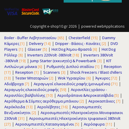
|
Copyright e-shop10.gr 2026
powered
webApplications
|
|
Boiler - Buffer Λεβητοστασίου
Chesterfield
Dammy
[65]
[15]
|
|
|
Κάμερες
Delivery
Dripper - Βάσεις - Κανάτες
DVD
[1]
[14]
[2]
|
|
|
Players
Glasser
Hot Dog Άτμου-Βραστά
Hot Dog
[1]
[5]
[6]
|
|
Ρόλλερ
Inverters 220Volt -380Volt
Inverters 380Volt
[8]
[18]
|
|
-380Volt
Jump Starter (εκκινητές) & Powerbank
KIT
[19]
[3]
|
|
Αντλιών με μάνικα
Pυθμιστής Διπλού σταδίου
Reception
[6]
[1]
|
|
|
Reseption
Scanners
Shock Freezers / Blast chillers
[17]
[1]
[3]
|
|
|
|
Tester Μπαταριών
Wok Υγραερίου
Άγκυρες
[13]
[2]
[6]
[72]
|
|
Αδιάβροχα
Αεραγωγοί ελικοειδούς ραφής (μονωμένοι)
[7]
[71]
|
Αεραγωγός ελικοειδούς ραφής
Αεραντλίες γράσου -
[59]
|
|
Αεραντλίες βαλβολίνης
Αεροδράπανα &Αεροκατσάβιδα
[10]
[5]
|
|
Αερόθερμα & Σόμπες αερόθερμα μπάνιου
Αεροκαστάνιες
[2]
[7]
|
|
Αερόκλειδα
Αερολέβητες
Αεροσυμπιεστές
[13]
[16]
|
Βενζινοκίνητοι
Αεροσυμπιεστές Ηλεκτροκίνητοι Μονοφασικοι
[2]
|
230Volt
Αεροσυμπιεστές Ηλεκτροκίνητοι τριφασικοί 380Volt
[31]
|
|
|
Αεροσυμπιεστές Κατασιγασμένοι
Αερόσφυρα
[27]
[5]
[11]