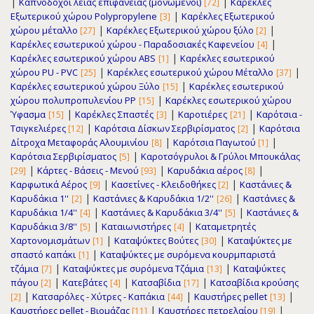
|
|
Καπνοδόχοι λείας επιφάνειας (μονωμένοι)
Καρέκλες
[72]
|
Εξωτερικού χώρου Polypropylene
Καρέκλες Εξωτερικού
[3]
|
|
χώρου μέταλλο
Καρέκλες Εξωτερικού χώρου ξύλο
[27]
[2]
|
Καρέκλες εσωτερικού χώρου - Παραδοσιακές Καφενείου
[4]
|
Καρέκλες εσωτερικού χώρου ABS
Καρέκλες εσωτερικού
[1]
|
|
χώρου PU - PVC
Καρέκλες εσωτερικού χώρου Μέταλλο
[25]
[37]
|
Καρέκλες εσωτερικού χώρου Ξύλο
Καρέκλες εσωτερικού
[15]
|
χώρου πολυπροπυλενίου PP
Καρέκλες εσωτερικού χώρου
[15]
|
|
|
Ύφασμα
Καρέκλες Σπαστές
Καροτιέρες
Καρότσια -
[15]
[3]
[21]
|
|
Τσιγκελιέρες
Καρότσια Δίσκων Σερβιρίσματος
Καρότσια
[12]
[2]
|
|
Δίτροχα Μεταφοράς Αλουμινίου
Καρότσια Παγωτού
[8]
[1]
|
Καρότσια Σερβιρίσματος
Καροτσόγρυλοι & Γρύλοι Μπουκάλας
[5]
|
|
|
Κάρτες - Βάσεις - Μενού
Καρυδάκια αέρος
[29]
[93]
[8]
|
|
Καρφωτικά Αέρος
Κασετίνες - Κλειδοθήκες
Καστάνιες &
[9]
[2]
|
|
Καρυδάκια 1''
Καστάνιες & Καρυδάκια 1/2''
Καστάνιες &
[2]
[26]
|
|
Καρυδάκια 1/4''
Καστάνιες & Καρυδάκια 3/4''
Καστάνιες &
[4]
[5]
|
|
Καρυδάκια 3/8''
Καταιωνιστήρες
Καταμετρητές
[5]
[4]
|
|
Χαρτονομισμάτων
Καταψύκτες Βούτες
Καταψύκτες με
[1]
[30]
|
σπαστό καπάκι
Καταψύκτες με συρόμενα κουρμπαριστά
[1]
|
|
τζάμια
Καταψύκτες με συρόμενα Τζάμια
Καταψύκτες
[7]
[13]
|
|
|
πάγου
Κατεβάτες
Κατσαβίδια
Κατσαβίδια κρούσης
[2]
[4]
[17]
|
|
|
Κατσαρόλες - Χύτρες - Καπάκια
Καυστήρες pellet
[2]
[44]
[13]
|
|
Καυστήρες pellet - Βιομάζας
Καυστήρες πετρελαίου
[11]
[19]