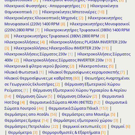
|
Ηλεκτρικοί Φυσητήρες - Απορροφητήρες
Ηλεκτροκίνητα
[1]
|
|
Θαμνοκοπτικά
Ηλεκτροκίνητες Μπετονιέρες
[1]
[10]
|
Ηλεκτροκίνητες Χλοοκοπτικές Μηχανές
Ηλεκτροκινητήρες
[2]
|
Μονοφασικοί (220V) 1400 RPM
Ηλεκτροκινητήρες Μονοφασικοί
[8]
|
(220V) 2800 RPM
Ηλεκτροκινητήρες Τριφασικοί (380V) 1400 RPM
[7]
|
|
Ηλεκτροκινητήρες Τριφασικοί (380V) 2800 RPM
[8]
[9]
|
Ηλεκτροκολλήσεις
Ηλεκτροκολλήσεις PLASMA INVERTER 230v
[4]
|
|
Ηλεκτροκολλήσεις Ηλεκτροδίου INVERTER 230v
[3]
[11]
|
Ηλεκτροκολλήσεις Σύρματος 230v
Ηλεκτροκολλήσεις Σύρματος
[1]
|
|
400v
Ηλεκτροκολλήσεις Σύρματος INVERTER 230v
[2]
[10]
|
|
Ηλεκτρονικά φίλτρα νερού βρύσης
Ηλεκτροπόντες
[2]
[5]
|
|
Ηλιακά Φωτιστικά
Ηλιακοί θερμοσίφωνες κεραμοσκεπής
[1]
[7]
|
Ηλιακοί Θερμοσίφωνες με καθρέπτη
Θειωτήρες Αναρτημένοι
[80]
|
σε Γεωργικούς Εκλυστήρες
Θέρμανση Εξωτερικού Χώρου
[2]
|
Ρεύματος
Θέρμανση Εξωτερικού Χώρου Υγραερίου & Αερίου
[1]
|
|
|
Θέρμανση ζώων
Θέρμανση Ωδικών
Θερμαντικά
[14]
[5]
[2]
|
|
Hot Dog
Θερμαντικά Σώματα ΑΚΑΝ (ΦΕΤΕΣ)
Θερμαντικά
[4]
[12]
|
|
Σώματα Λουτρού
Θερμαντικά Σώματα Πάνελ
[44]
[153]
|
|
Θερμάστρες απο Ατσάλι
Θερμάστρες απο Μαντέμι
[56]
[5]
|
|
Θερμάστρες Εμαγιε
Θερμάστρες εξωτερικού χώρου
[14]
[3]
|
|
Θερμάστρες Πετρελαίου
Θερμικοί εκτυπωτές
Θερμοί
[22]
[3]
[6]
|
|
|
Θερμόμετρα
Θερμορυθμιστές & Εξαρτήματα
[3]
[1]