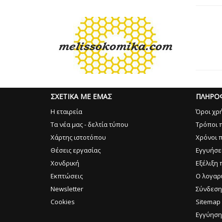
ΣΧΕΤΙΚΑ ΜΕ ΕΜΑΣ
ΠΛΗΡΟ
Η εταιρεία
Όροι χρ
Τα νέα μας - δελτία τύπου
Τρόποι 
Χάρτης ιστοτόπου
Χρόνοι 
Θέσεις εργασίας
Εγγυήσε
Χονδρική
Εξέλιξη 
Εκπτώσεις
Ο λογαρ
Newsletter
Σύνδεση
Cookies
Sitemap
Εγγύηση