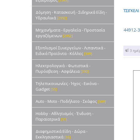
Εξαερισμός
[1543]
ΤΣΙΓΚΕΛΙ
Δόμηση - Κατασκευή - Σιδηρικά Είδη -
Υδραυλικά
[2992]
44912-
Μηχανήματα - Εργαλεία - Προστασία
εργαζόμενων
[2052]
Εξοπλισμοί Συνεργείων - Λιπαντικά -
1 - 3 ημέ
Ειδικά Προϊόντα - Κόλλες
[509]
Ηλεκτρολογικά - Φωτιστικά -
Πυρόσβεση - Ασφάλεια
[390]
Τηλεπικοινωνίες - Ήχος - Εικόνα -
Gadget
[55]
Auto - Moto - Ποδήλατο - Σκάφος
[509]
Hobby - Αθλητισμός - Ένδυση -
Παραϊατρικά
[51]
Διαφημιστικά Είδη - Δώρα -
Εκκλησιαστικά
[36]