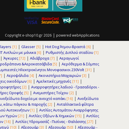
|
Copyright e-shop10.gr 2026
powered
webApplications
|
|
|
layers
Glasser
Hot Dog Άτμου-Βραστά
[1]
[5]
[6]
|
IT Αντλιών με μάνικα
Pυθμιστής Διπλού σταδίου
[6]
[1]
|
|
|
Άγκυρες
Αδιάβροχα
Αεραγωγοί
[72]
[7]
|
εροδράπανα &Αεροκατσάβιδα
Αερόθερμα & Σόμπες
[5]
|
μπιεστές Ηλεκτροκίνητοι Μονοφασικοι 230Volt
[31]
|
|
|
Αεροψάλιδα
Ακονιστήρια Μαχαιριών
7]
[4]
[3]
|
|
εις οικοδόμων
Αμελκτικές μηχανές
[6]
[11]
|
ρροφητήρες
Αναρροφητήρες λαδιού - Γρασαδόροι -
[2]
|
|
τήρες Οροφής
Ανεμιστήρες Τοίχου
[5]
[2]
|
Ανοξείδωτα δοχεία με ανοιχτό καπάκι
Ανοξείδωτα
[16]
|
νω, κάτω πάγκου & παροχής
Ανταλλακτικά φίλτρα
[2]
|
φλού Αυτοκινήτων
Αντλίες Αυτομάτου Αναρρόφησης
[1]
|
|
εων Υγρών
Αντλίες Οξέων & Χημικών
Αντλίες
[21]
[15]
|
|
ων
Αντλίες Υδρομασάζ - Πισίνας - Θαλάσσης
[18]
[27]
|
|
|
ντιγύ
Αξεσουάρ
Αξεσουάρ
Αξεσουάρ -
[10]
[3]
[50]