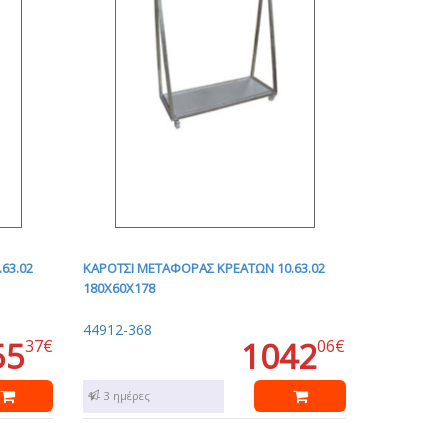
63.02
ΚΑΡΟΤΣΙ ΜΕΤΑΦΟΡΑΣ ΚΡΕΑΤΩΝ 10.63.02
180Χ60Χ178
44912-368
55
1042
37€
06€
1 - 3 ημέρες