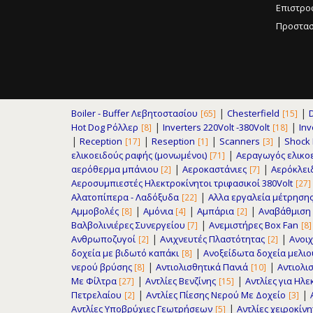
Επιστρο
Προστασ
|
|
Boiler - Buffer Λεβητοστασίου
Chesterfield
[65]
[15]
|
|
Hot Dog Ρόλλερ
Inverters 220Volt -380Volt
Inv
[8]
[18]
|
|
|
|
Reception
Reseption
Scanners
Shock F
[17]
[1]
[3]
|
ελικοειδούς ραφής (μονωμένοι)
Αεραγωγός ελικο
[71]
|
|
αερόθερμα μπάνιου
Αεροκαστάνιες
Αερόκλει
[2]
[7]
Αεροσυμπιεστές Ηλεκτροκίνητοι τριφασικοί 380Volt
[27]
|
Αλατοπίπερα - Λαδόξυδα
Αλλα εργαλεία μέτρηση
[22]
|
|
|
Αμμοβολές
Αμόνια
Αμπάρια
Αναβάθμιση
[8]
[4]
[2]
|
Βαλβολινιέρες Συνεργείου
Ανεμιστήρες Box Fan
[7]
[8]
|
|
Ανθρωποζυγοί
Ανιχνευτές Πλαστότητας
Ανοιχ
[2]
[2]
|
δοχεία με βιδωτό καπάκι
Ανοξείδωτα δοχεία μελι
[8]
|
|
νερού βρύσης
Αντιολισθητικά Πανιά
Αντιολισ
[8]
[10]
|
|
Με Φίλτρα
Αντλίες Βενζίνης
Αντλίες για Ηλ
[27]
[15]
|
|
Πετρελαίου
Αντλίες Πίεσης Νερού Με Δοχείο
[2]
[3]
|
Αντλίες Υποβρύχιες Γεωτρήσεων
Αντλίες χειροκίν
[5]