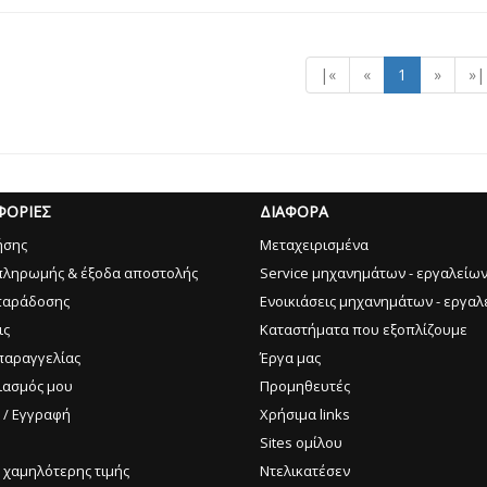
|«
«
1
»
»|
ΦΟΡΙΕΣ
ΔΙΑΦΟΡΑ
ήσης
Μεταχειρισμένα
πληρωμής & έξοδα αποστολής
Service μηχανημάτων - εργαλείω
παράδοσης
Ενοικιάσεις μηχανημάτων - εργαλ
ις
Καταστήματα που εξοπλίζουμε
παραγγελίας
Έργα μας
ιασμός μου
Προμηθευτές
 / Εγγραφή
Χρήσιμα links
Sites ομίλου
 χαμηλότερης τιμής
Ντελικατέσεν