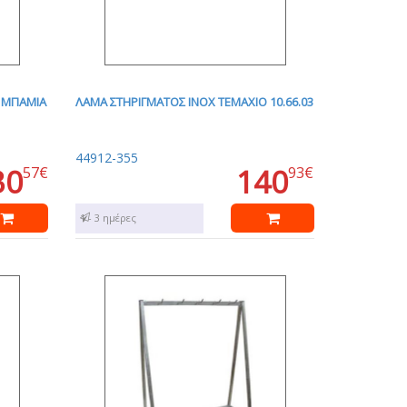
X ΜΠΑΜΙΑ
ΛΑΜΑ ΣΤΗΡΙΓΜΑΤΟΣ INOX ΤΕΜΑΧΙΟ 10.66.03
44912-355
30
140
57€
93€
1 - 3 ημέρες