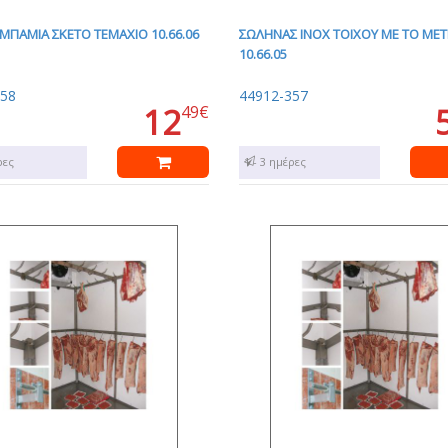
 ΜΠΑΜΙΑ ΣΚΕΤΟ ΤΕΜΑΧΙΟ 10.66.06
ΣΩΛΗΝΑΣ INOX ΤΟΙΧΟΥ ΜΕ ΤΟ ΜΕ
10.66.05
358
44912-357
12
49€
ρες
1 - 3 ημέρες