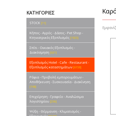
Καρό
ΚΑΤΗΓΟΡΙΕΣ
STOCK
[11]
Εμφανί
Κήπος - Αγρός - Δάσος - Pet Shop -
Κτηνιατρικός Εξοπλισμός
[1925]
Σπίτι - Οικιακός Εξοπλισμός -
Διακόσμηση
[631]
Εξοπλισμός Hotel - Cafe - Restaurant -
Εξοπλισμός καταστημάτων
[6159]
Ράφια - Προβολή εμπορευμάτων -
Αποθήκευση - Συσκευασία - Διακίνηση
[198]
Επιχείρηση - Γραφείο - Αναλώσιμα
λογιστηρίου
[206]
Ψύξη - Θέρμανση - Κλιματισμός -