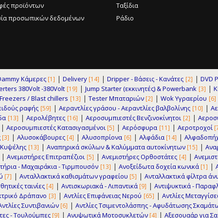
φές προϊόντων
Ταξίδια
ία προσωπικών δεδομένων
Ράδιο
|
|
|
Dammy Κάμερες
Delivery
Dripper - Βάσεις - Κανάτες
DVD P
[1]
[14]
[2]
|
|
erters 380Volt -380Volt
Jump Starter (εκκινητές) & Powerbank
K
[19]
[3]
|
|
reezers / Blast chillers
Tester Μπαταριών
Wok Υγραερίου
[13]
[2]
[6]
|
|
ειδούς ραφής
Αεραντλίες γράσου - Αεραντλίες βαλβολίνης
Α
[59]
[10]
|
|
|
δα
Αερολέβητες
Αεροσυμπιεστές Βενζινοκίνητοι
Αεροσυ
[13]
[16]
[2]
|
|
|
Αεροσυμπιεστές Κατασιγασμένοι
Αερόσφυρα
Αεροτροχοί
[5]
[11]
[
|
|
|
|
ς
Αλυσοκάβουρες
Αλυσοπρίονα
Αλφάδια
Αλφαδοπήχ
[3]
[4]
[6]
[14]
|
|
 Κυψέλης
Αναπηρικά σκύλων & Καλύμματα αυτοκίνητων
Ανα
[13]
[15]
|
|
|
Ανεμιστήρες Επιτραπέζιοι
Ανεμιστήρες Ορθοστάτες
Ανεμισ
[5]
[4]
|
|
τήρια - Μαχαιράκια - Τιρμπουσόν
Ανοξείδωτα δοχεία κωνικά
[13]
[1]
|
|
ού
Ανταλλακτικά καθισμάτων γραφείου
Ανταλλακτικά φίλτρα ά
[7]
[5]
|
|
θητικές ταινίες
Αντισκωριακά - Λιπαντικά
Αντιψυκτικά - Παρα
[4]
[9]
|
|
εκτρικό Δράπανο
Αντλίες Επιφάνειας Νερού
Αντλίες Μεταγγίσ
[3]
[65]
|
Αντλίες Συντιβανιών
Αντλίες Τσιμεντολάσπης - Αφυδάτωσης Σκαμάτ
[6]
|
|
ητες - Τουλούμπες
Ανυψωτικά Μοτοσυκλετών
Αξεσουαάρ για Σα
[9]
[4]