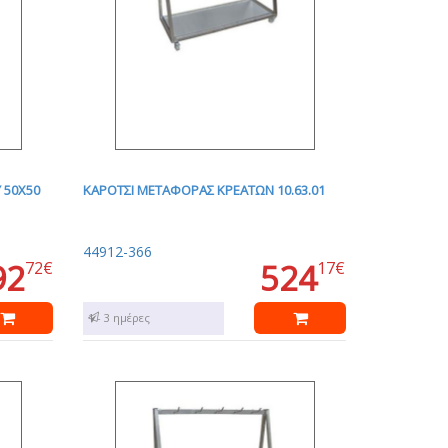
 50Χ50
ΚΑΡΟΤΣΙ ΜΕΤΑΦΟΡΑΣ ΚΡΕΑΤΩΝ 10.63.01
44912-366
92
524
72€
17€
1 - 3 ημέρες