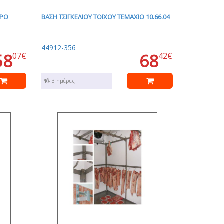
ΤΡΟ
ΒΑΣΗ ΤΣΙΓΚΕΛΙΟΥ ΤΟΙΧΟΥ ΤΕΜΑΧΙΟ 10.66.04
44912-356
58
68
07€
42€
1 - 3 ημέρες