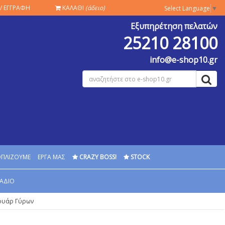
/ ΕΓΓΡΑΦΗ
ΚΑΛΑΘΙ
(άδειο)
Select Language
▼
Εξυπηρέτηση πελατών
25210 28100
info@e-shop10.gr
ΟΠΛΙΖΟΥΜΕ
ΕΡΓΑ ΜΑΣ
CRAZY BOSS!
STOCK
ΑΔΙΟ
ουάρ Γύρων