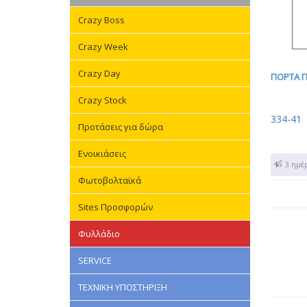
Crazy Boss
Crazy Week
Crazy Day
ΠΟΡΤΑ Γ
Crazy Stock
334-41
Προτάσεις για δώρα
Ενοικιάσεις
1 - 3 ημέ
Φωτοβολταϊκά
Sites Προσφορών
Φυλλάδιο
SERVICE
ΤΕΧΝΙΚΗ ΥΠΟΣΤΗΡΙΞΗ