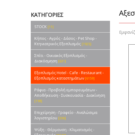
Αξεσ
ΚΑΤΗΓΟΡΙΕΣ
STOCK
[11]
Εμφανί
Κήπος - Αγρός - Δάσος - Pet Shop -
Κτηνιατρικός Εξοπλισμός
[1925]
Σπίτι - Οικιακός Εξοπλισμός -
Διακόσμηση
[631]
Εξοπλισμός Hotel - Cafe - Restaurant -
Εξοπλισμός καταστημάτων
[6159]
Ράφια - Προβολή εμπορευμάτων -
Αποθήκευση - Συσκευασία - Διακίνηση
[198]
Επιχείρηση - Γραφείο - Αναλώσιμα
λογιστηρίου
[206]
Ψύξη - Θέρμανση - Κλιματισμός -