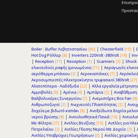
Επιστρο
Προστασ
|
|
Boiler - Buffer Λεβητοστασίου
Chesterfield
[65]
[15]
|
|
Hot Dog Ρόλλερ
Inverters 220Volt -380Volt
Inv
[8]
[18]
|
|
|
|
Reception
Reseption
Scanners
Shock F
[17]
[1]
[3]
|
ελικοειδούς ραφής (μονωμένοι)
Αεραγωγός ελικο
[71]
|
|
αερόθερμα μπάνιου
Αεροκαστάνιες
Αερόκλει
[2]
[7]
Αεροσυμπιεστές Ηλεκτροκίνητοι τριφασικοί 380Volt
[27]
|
Αλατοπίπερα - Λαδόξυδα
Αλλα εργαλεία μέτρηση
[22]
|
|
|
Αμμοβολές
Αμόνια
Αμπάρια
Αναβάθμιση
[8]
[4]
[2]
|
Βαλβολινιέρες Συνεργείου
Ανεμιστήρες Box Fan
[7]
[8]
|
|
Ανθρωποζυγοί
Ανιχνευτές Πλαστότητας
Ανοιχ
[2]
[2]
|
δοχεία με βιδωτό καπάκι
Ανοξείδωτα δοχεία μελι
[8]
|
|
νερού βρύσης
Αντιολισθητικά Πανιά
Αντιολισ
[8]
[10]
|
|
Με Φίλτρα
Αντλίες Βενζίνης
Αντλίες για Ηλ
[27]
[15]
|
|
Πετρελαίου
Αντλίες Πίεσης Νερού Με Δοχείο
[2]
[3]
|
Αντλίες Υποβρύχιες Γεωτρήσεων
Αντλίες χειροκίν
[5]