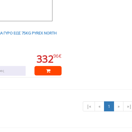
ΙΑ ΓΥΡΟ ΕΩΣ 75KG PYREX NORTH
332
96€
ρες
|«
«
1
»
»|