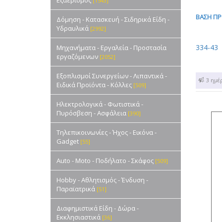
Εξαερισμός
[1543]
ΒΑΣΗ ΠΡ
Δόμηση - Κατασκευή - Σιδηρικά Είδη -
Υδραυλικά
[2992]
334-43
Μηχανήματα - Εργαλεία - Προστασία
εργαζόμενων
[2052]
Εξοπλισμοί Συνεργείων - Λιπαντικά -
1 - 3 ημέ
Ειδικά Προϊόντα - Κόλλες
[509]
Ηλεκτρολογικά - Φωτιστικά -
Πυρόσβεση - Ασφάλεια
[390]
Τηλεπικοινωνίες - Ήχος - Εικόνα -
Gadget
[55]
Auto - Moto - Ποδήλατο - Σκάφος
[509]
Hobby - Αθλητισμός - Ένδυση -
Παραϊατρικά
[51]
Διαφημιστικά Είδη - Δώρα -
Εκκλησιαστικά
[36]