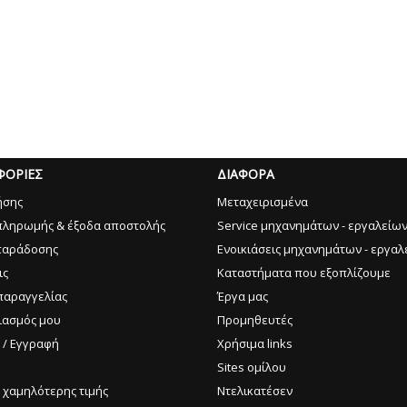
ΦΟΡΙΕΣ
ΔΙΑΦΟΡΑ
ήσης
Μεταχειρισμένα
πληρωμής & έξοδα αποστολής
Service μηχανημάτων - εργαλείω
παράδοσης
Ενοικιάσεις μηχανημάτων - εργαλ
ις
Καταστήματα που εξοπλίζουμε
παραγγελίας
Έργα μας
ιασμός μου
Προμηθευτές
 / Εγγραφή
Χρήσιμα links
Sites ομίλου
 χαμηλότερης τιμής
Ντελικατέσεν