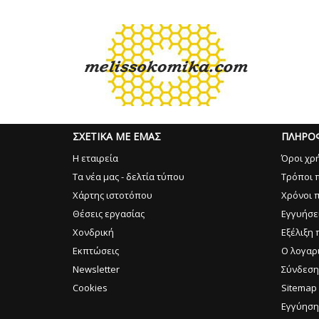
ΣΧΕΤΙΚΑ ΜΕ ΕΜΑΣ
ΠΛΗΡΟ
Η εταιρεία
Όροι χρ
Τα νέα μας - δελτία τύπου
Τρόποι 
Χάρτης ιστοτόπου
Χρόνοι 
Θέσεις εργασίας
Εγγυήσε
Χονδρική
Εξέλιξη 
Εκπτώσεις
Ο λογαρ
Newsletter
Σύνδεση
Cookies
Sitemap
Εγγύηση