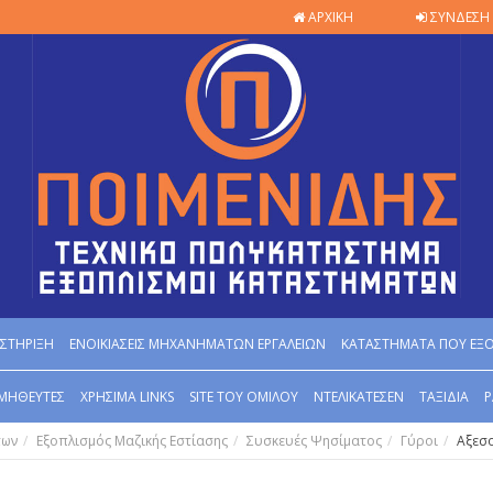
ΑΡΧΙΚΗ
ΣΥΝΔΕΣΗ 
ΣΤΗΡΙΞΗ
ΕΝΟΙΚΙΑΣΕΙΣ ΜΗΧΑΝΗΜΑΤΩΝ ΕΡΓΑΛΕΙΩΝ
ΚΑΤΑΣΤΗΜΑΤΑ ΠΟΥ ΕΞ
ΜΗΘΕΥΤΕΣ
ΧΡΗΣΙΜΑ LINKS
SITE ΤΟΥ ΟΜΙΛΟΥ
ΝΤΕΛΙΚΑΤΕΣΕΝ
ΤΑΞΙΔΙΑ
Ρ
των
Εξοπλισμός Μαζικής Εστίασης
Συσκευές Ψησίματος
Γύροι
Αξεσ