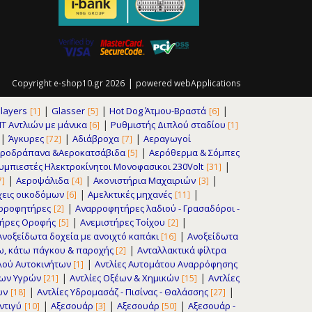
|
Copyright e-shop10.gr 2026
powered
webApplications
|
|
|
layers
Glasser
Hot Dog Άτμου-Βραστά
[1]
[5]
[6]
|
IT Αντλιών με μάνικα
Pυθμιστής Διπλού σταδίου
[6]
[1]
|
|
|
Άγκυρες
Αδιάβροχα
Αεραγωγοί
[72]
[7]
|
εροδράπανα &Αεροκατσάβιδα
Αερόθερμα & Σόμπες
[5]
|
μπιεστές Ηλεκτροκίνητοι Μονοφασικοι 230Volt
[31]
|
|
|
Αεροψάλιδα
Ακονιστήρια Μαχαιριών
7]
[4]
[3]
|
|
εις οικοδόμων
Αμελκτικές μηχανές
[6]
[11]
|
ρροφητήρες
Αναρροφητήρες λαδιού - Γρασαδόροι -
[2]
|
|
τήρες Οροφής
Ανεμιστήρες Τοίχου
[5]
[2]
|
Ανοξείδωτα δοχεία με ανοιχτό καπάκι
Ανοξείδωτα
[16]
|
νω, κάτω πάγκου & παροχής
Ανταλλακτικά φίλτρα
[2]
|
φλού Αυτοκινήτων
Αντλίες Αυτομάτου Αναρρόφησης
[1]
|
|
εων Υγρών
Αντλίες Οξέων & Χημικών
Αντλίες
[21]
[15]
|
|
ων
Αντλίες Υδρομασάζ - Πισίνας - Θαλάσσης
[18]
[27]
|
|
|
ντιγύ
Αξεσουάρ
Αξεσουάρ
Αξεσουάρ -
[10]
[3]
[50]