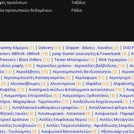
φές προϊόντων
Ταξίδια
ία προσωπικών δεδομένων
Ράδιο
|
|
|
Dammy Κάμερες
Delivery
Dripper - Βάσεις - Κανάτες
DVD P
[1]
[14]
[2]
|
|
erters 380Volt -380Volt
Jump Starter (εκκινητές) & Powerbank
K
[19]
[3]
|
|
reezers / Blast chillers
Tester Μπαταριών
Wok Υγραερίου
[13]
[2]
[6]
|
|
ειδούς ραφής
Αεραντλίες γράσου - Αεραντλίες βαλβολίνης
Α
[59]
[10]
|
|
|
δα
Αερολέβητες
Αεροσυμπιεστές Βενζινοκίνητοι
Αεροσυ
[13]
[16]
[2]
|
|
|
Αεροσυμπιεστές Κατασιγασμένοι
Αερόσφυρα
Αεροτροχοί
[5]
[11]
[
|
|
|
|
ς
Αλυσοκάβουρες
Αλυσοπρίονα
Αλφάδια
Αλφαδοπήχ
[3]
[4]
[6]
[14]
|
|
 Κυψέλης
Αναπηρικά σκύλων & Καλύμματα αυτοκίνητων
Ανα
[13]
[15]
|
|
|
Ανεμιστήρες Επιτραπέζιοι
Ανεμιστήρες Ορθοστάτες
Ανεμισ
[5]
[4]
|
|
τήρια - Μαχαιράκια - Τιρμπουσόν
Ανοξείδωτα δοχεία κωνικά
[13]
[1]
|
|
ού
Ανταλλακτικά καθισμάτων γραφείου
Ανταλλακτικά φίλτρα ά
[7]
[5]
|
|
θητικές ταινίες
Αντισκωριακά - Λιπαντικά
Αντιψυκτικά - Παρα
[4]
[9]
|
|
εκτρικό Δράπανο
Αντλίες Επιφάνειας Νερού
Αντλίες Μεταγγίσ
[3]
[65]
|
Αντλίες Συντιβανιών
Αντλίες Τσιμεντολάσπης - Αφυδάτωσης Σκαμάτ
[6]
|
|
ητες - Τουλούμπες
Ανυψωτικά Μοτοσυκλετών
Αξεσουαάρ για Σα
[9]
[4]