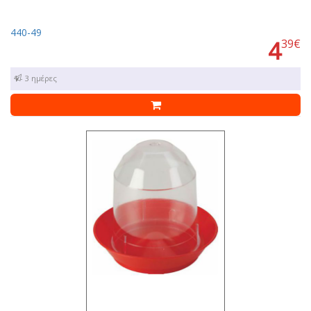
440-49
4
39€
1 - 3 ημέρες