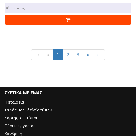
1 - 3 ημέρες
|«
«
1
2
3
»
»|
ΣΧΕΤΙΚΑ ΜΕ ΕΜΑΣ
Η εταιρεία
Τα νέα μας - δελτία τύπου
Χάρτης ιστοτόπου
Θέσεις εργασίας
Χονδρική