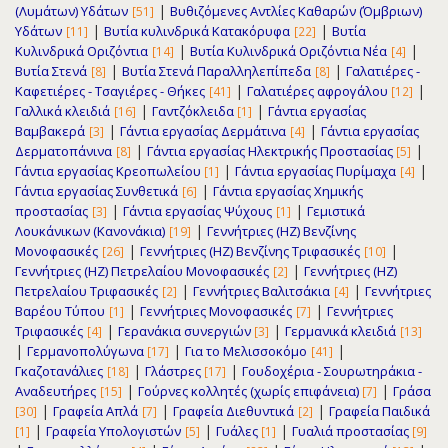
|
(Λυμάτων) Υδάτων
Βυθιζόμενες Αντλίες Καθαρών (Όμβριων)
[51]
|
|
Υδάτων
Βυτία κυλινδρικά Κατακόρυφα
Βυτία
[11]
[22]
|
|
Κυλινδρικά Οριζόντια
Βυτία Κυλινδρικά Οριζόντια Νέα
[14]
[4]
|
|
Βυτία Στενά
Βυτία Στενά Παραλληλεπίπεδα
Γαλατιέρες -
[8]
[8]
|
|
Καφετιέρες - Τσαγιέρες - Θήκες
Γαλατιέρες αφρογάλου
[41]
[12]
|
|
Γαλλικά κλειδιά
Γαντζόκλειδα
Γάντια εργασίας
[16]
[1]
|
|
Βαμβακερά
Γάντια εργασίας Δερμάτινα
Γάντια εργασίας
[3]
[4]
|
|
Δερματοπάνινα
Γάντια εργασίας Ηλεκτρικής Προστασίας
[8]
[5]
|
|
Γάντια εργασίας Κρεοπωλείου
Γάντια εργασίας Πυρίμαχα
[1]
[4]
|
Γάντια εργασίας Συνθετικά
Γάντια εργασίας Χημικής
[6]
|
|
προστασίας
Γάντια εργασίας Ψύχους
Γεμιστικά
[3]
[1]
|
Λουκάνικων (Κανονάκια)
Γεννήτριες (ΗΖ) Βενζίνης
[19]
|
|
Μονοφασικές
Γεννήτριες (ΗΖ) Βενζίνης Τριφασικές
[26]
[10]
|
Γεννήτριες (ΗΖ) Πετρελαίου Μονοφασικές
Γεννήτριες (ΗΖ)
[2]
|
|
Πετρελαίου Τριφασικές
Γεννήτριες Βαλιτσάκια
Γεννήτριες
[2]
[4]
|
|
Βαρέου Τύπου
Γεννήτριες Μονοφασικές
Γεννήτριες
[1]
[7]
|
|
Τριφασικές
Γερανάκια συνεργιών
Γερμανικά κλειδιά
[4]
[3]
[13]
|
|
|
Γερμανοπολύγωνα
Για το Μελισσοκόμο
[17]
[41]
|
|
Γκαζοτανάλιες
Γλάστρες
Γουδοχέρια - Σουρωτηράκια -
[18]
[17]
|
|
Αναδευτήρες
Γούρνες κολλητές (χωρίς επιφάνεια)
Γράσα
[15]
[7]
|
|
|
Γραφεία Απλά
Γραφεία Διεθυντικά
Γραφεία Παιδικά
[30]
[7]
[2]
|
|
|
Γραφεία Υπολογιστών
Γυάλες
Γυαλιά προστασίας
[1]
[5]
[1]
[9]