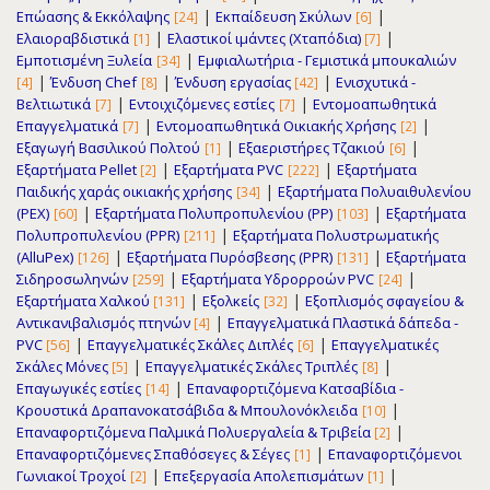
|
|
Επώασης & Εκκόλαψης
Εκπαίδευση Σκύλων
[24]
[6]
|
|
Ελαιοραβδιστικά
Ελαστικοί ιμάντες (Χταπόδια)
[1]
[7]
|
Εμποτισμένη Ξυλεία
Εμφιαλωτήρια - Γεμιστικά μπουκαλιών
[34]
|
|
|
Ένδυση Chef
Ένδυση εργασίας
Ενισχυτικά -
[4]
[8]
[42]
|
|
Βελτιωτικά
Εντοιχιζόμενες εστίες
Εντομοαπωθητικά
[7]
[7]
|
|
Επαγγελματικά
Εντομοαπωθητικά Οικιακής Χρήσης
[7]
[2]
|
|
Εξαγωγή Βασιλικού Πολτού
Εξαεριστήρες Τζακιού
[1]
[6]
|
|
Εξαρτήματα Pellet
Εξαρτήματα PVC
Εξαρτήματα
[2]
[222]
|
Παιδικής χαράς οικιακής χρήσης
Εξαρτήματα Πολυαιθυλενίου
[34]
|
|
(PEX)
Εξαρτήματα Πολυπροπυλενίου (PP)
Εξαρτήματα
[60]
[103]
|
Πολυπροπυλενίου (PPR)
Εξαρτήματα Πολυστρωματικής
[211]
|
|
(AlluPex)
Εξαρτήματα Πυρόσβεσης (PPR)
Εξαρτήματα
[126]
[131]
|
|
Σιδηροσωληνών
Εξαρτήματα Υδρορρoών PVC
[259]
[24]
|
|
Εξαρτήματα Χαλκού
Εξολκείς
Εξοπλισμός σφαγείου &
[131]
[32]
|
Αντικανιβαλισμός πτηνών
Επαγγελματικά Πλαστικά δάπεδα -
[4]
|
|
PVC
Επαγγελματικές Σκάλες Διπλές
Επαγγελματικές
[56]
[6]
|
|
Σκάλες Μόνες
Επαγγελματικές Σκάλες Τριπλές
[5]
[8]
|
Επαγωγικές εστίες
Επαναφορτιζόμενα Κατσαβίδια -
[14]
|
Κρουστικά Δραπανοκατσάβιδα & Μπουλονόκλειδα
[10]
|
Επαναφορτιζόμενα Παλμικά Πολυεργαλεία & Τριβεία
[2]
|
Επαναφορτιζόμενες Σπαθόσεγες & Σέγες
Επαναφορτιζόμενοι
[1]
|
|
Γωνιακοί Τροχοί
Επεξεργασία Απολεπισμάτων
[2]
[1]