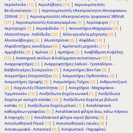
|
|
Αερόκλειδα
Αερολέβητες
Αεροσυμπιεστές
[13]
[16]
|
Βενζινοκίνητοι
Αεροσυμπιεστές Ηλεκτροκίνητοι Μονοφασικοι
[2]
|
230Volt
Αεροσυμπιεστές Ηλεκτροκίνητοι τριφασικοί 380Volt
[31]
|
|
|
Αεροσυμπιεστές Κατασιγασμένοι
Αερόσφυρα
[27]
[5]
[11]
|
|
|
Αεροτροχοί
Αεροψάλιδα
Ακονιστήρια Μαχαιριών
[7]
[4]
[3]
|
|
Αλατοπίπερα - Λαδόξυδα
Αλλα εργαλεία μέτρησης
[22]
[3]
|
|
|
Αλυσοκάβουρες
Αλυσοπρίονα
Αλφάδια
[4]
[6]
[14]
|
|
Αλφαδοπήχεις οικοδόμων
Αμελκτικές μηχανές
[6]
[11]
|
|
|
Αμμοβολές
Αμόνια
Αμπάρια
Αναβάθμιση Κυψέλης
[8]
[4]
[2]
|
|
Αναπηρικά σκύλων & Καλύμματα αυτοκίνητων
[13]
[15]
|
Αναρροφητήρες
Αναρροφητήρες λαδιού - Γρασαδόροι -
[2]
|
|
Βαλβολινιέρες Συνεργείου
Ανεμιστήρες Box Fan
[7]
[8]
|
|
Ανεμιστήρες Επιτραπέζιοι
Ανεμιστήρες Ορθοστάτες
[5]
[4]
|
|
Ανεμιστήρες Οροφής
Ανεμιστήρες Τοίχου
Ανθρωποζυγοί
[5]
[2]
|
|
Ανιχνευτές Πλαστότητας
Ανοιχτήρια - Μαχαιράκια -
[2]
[2]
|
|
Τιρμπουσόν
Ανοξείδωτα δοχεία κωνικά
Ανοξείδωτα
[13]
[1]
|
δοχεία με ανοιχτό καπάκι
Ανοξείδωτα δοχεία με βιδωτό
[16]
|
|
καπάκι
Ανοξείδωτα δοχεία μελιού
Ανταλλακτικά
[8]
[7]
|
καθισμάτων γραφείου
Ανταλλακτικά φίλτρα άνω, κάτω πάγκου
[5]
|
|
& παροχής
Ανταλλακτικά φίλτρα νερού βρύσης
[2]
[8]
|
|
Αντιολισθητικά Πανιά
Αντιολισθητικές ταινίες
[10]
[4]
|
Αντισκωριακά - Λιπαντικά
Αντιψυκτικά - Παραφλού
[9]