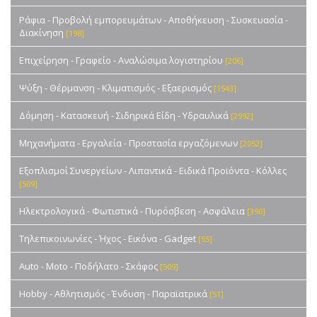
Ράφια - Προβολή εμπορευμάτων - Αποθήκευση - Συσκευασία -
Διακίνηση
[198]
Επιχείρηση - Γραφείο - Αναλώσιμα λογιστηρίου
[206]
Ψύξη - Θέρμανση - Κλιματισμός - Εξαερισμός
[1543]
Δόμηση - Κατασκευή - Σιδηρικά Είδη - Υδραυλικά
[2992]
Μηχανήματα - Εργαλεία - Προστασία εργαζόμενων
[2052]
Εξοπλισμοί Συνεργείων - Λιπαντικά - Ειδικά Προϊόντα - Κόλλες
[509]
Ηλεκτρολογικά - Φωτιστικά - Πυρόσβεση - Ασφάλεια
[390]
Τηλεπικοινωνίες - Ήχος - Εικόνα - Gadget
[55]
Auto - Moto - Ποδήλατο - Σκάφος
[509]
Hobby - Αθλητισμός - Ένδυση - Παραϊατρικά
[51]