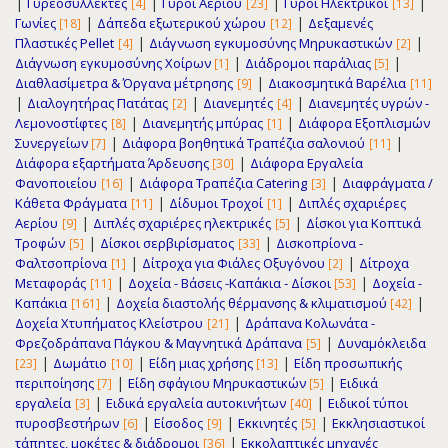
|
|
|
|
Γυρεοσυλλέκτες
Γύροι Αερίου
Γύροι Ηλεκτρικοί
[4]
[23]
[13]
|
|
Γωνίες
Δάπεδα εξωτερικού χώρου
Δεξαμενές
[18]
[12]
|
|
Πλαστικές Pellet
Διάγνωση εγκυμοσύνης Μηρυκαστικών
[4]
[2]
|
|
Διάγνωση εγκυμοσύνης Χοίρων
Διάδρομοι παράλιας
[1]
[5]
|
Διαθλασίμετρα & Όργανα μέτρησης
Διακοσμητικά Βαρέλια
[9]
[11]
|
|
|
Διαλογητήρας Πατάτας
Διανεμητές
Διανεμητές υγρών -
[2]
[4]
|
|
Λεμονοστίφτες
Διανεμητής μπύρας
Διάφορα Εξοπλισμών
[8]
[1]
|
|
Συνεργείων
Διάφορα βοηθητικά Τραπέζια σαλονιού
[7]
[11]
|
Διάφορα εξαρτήματα Άρδευσης
Διάφορα Εργαλεία
[30]
|
|
Φανοποιείου
Διάφορα Τραπέζια Catering
Διαφράγματα /
[16]
[3]
|
|
Κάθετα Φράγματα
Δίδυμοι Τροχοί
Διπλές σχαριέρες
[11]
[1]
|
|
Αερίου
Διπλές σχαριέρες ηλεκτρικές
Δίσκοι για Κοπτικά
[9]
[5]
|
|
Τροφών
Δίσκοι σερβιρίσματος
Δισκοπρίονα -
[5]
[33]
|
|
Φαλτσοπρίονα
Δίτροχα για Φιάλες Οξυγόνου
Δίτροχα
[1]
[2]
|
|
Μεταφοράς
Δοχεία - Βάσεις -Καπάκια - Δίσκοι
Δοχεία -
[11]
[53]
|
|
Καπάκια
Δοχεία διαστολής θέρμανσης & κλιματισμού
[161]
[42]
|
Δοχεία Χτυπήματος Κλείστρου
Δράπανα Κολωνάτα -
[21]
|
Φρεζοδράπανα Πάγκου & Μαγνητικά Δράπανα
Δυναμόκλειδα
[5]
|
|
|
Δωμάτιο
Είδη μιας χρήσης
Είδη προσωπικής
[23]
[10]
[13]
|
|
περιποίησης
Είδη σφάγιου Μηρυκαστικών
Ειδικά
[7]
[5]
|
|
εργαλεία
Ειδικά εργαλεία αυτοκινήτων
Ειδικοί τύποι
[3]
[40]
|
|
|
πυροσβεστήρων
Είσοδος
Εκκινητές
Εκκλησιαστικοί
[6]
[9]
[5]
|
τάπητες, μοκέτες & διάδρομοι
Εκκολαπτικές μηχανές
[36]