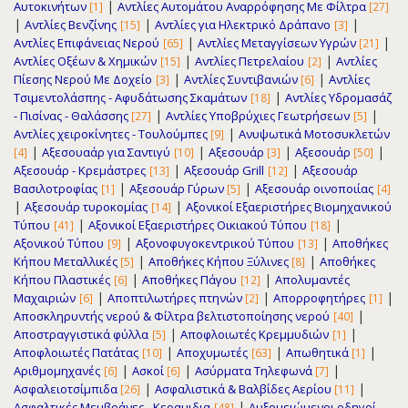
|
Αυτοκινήτων
Αντλίες Αυτομάτου Αναρρόφησης Με Φίλτρα
[1]
[27]
|
|
|
Αντλίες Βενζίνης
Αντλίες για Ηλεκτρικό Δράπανο
[15]
[3]
|
|
Αντλίες Επιφάνειας Νερού
Αντλίες Μεταγγίσεων Υγρών
[65]
[21]
|
|
Αντλίες Οξέων & Χημικών
Αντλίες Πετρελαίου
Αντλίες
[15]
[2]
|
|
Πίεσης Νερού Με Δοχείο
Αντλίες Συντιβανιών
Αντλίες
[3]
[6]
|
Τσιμεντολάσπης - Αφυδάτωσης Σκαμάτων
Αντλίες Υδρομασάζ
[18]
|
|
- Πισίνας - Θαλάσσης
Αντλίες Υποβρύχιες Γεωτρήσεων
[27]
[5]
|
Αντλίες χειροκίνητες - Τουλούμπες
Ανυψωτικά Μοτοσυκλετών
[9]
|
|
|
|
Αξεσουαάρ για Σαντιγύ
Αξεσουάρ
Αξεσουάρ
[4]
[10]
[3]
[50]
|
|
Αξεσουάρ - Κρεμάστρες
Αξεσουάρ Grill
Αξεσουάρ
[13]
[12]
|
|
Βασιλοτροφίας
Αξεσουάρ Γύρων
Αξεσουάρ οινοποιίας
[1]
[5]
[4]
|
|
Αξεσουάρ τυροκομίας
Αξονικοί Εξαεριστήρες Βιομηχανικού
[14]
|
|
Τύπου
Αξονικοί Εξαεριστήρες Οικιακού Τύπου
[41]
[18]
|
|
Αξονικού Τύπου
Αξονοφυγοκεντρικού Τύπου
Αποθήκες
[9]
[13]
|
|
Κήπου Μεταλλικές
Αποθήκες Κήπου Ξύλινες
Αποθήκες
[5]
[8]
|
|
Κήπου Πλαστικές
Αποθήκες Πάγου
Απολυμαντές
[6]
[12]
|
|
|
Μαχαιριών
Αποπτιλωτήρες πτηνών
Απορροφητήρες
[6]
[2]
[1]
|
Αποσκληρυντής νερού & Φίλτρα βελτιστοποίησης νερού
[40]
|
|
Αποστραγγιστικά φύλλα
Αποφλοιωτές Κρεμμυδιών
[5]
[1]
|
|
|
Αποφλοιωτές Πατάτας
Αποχυμωτές
Απωθητικά
[10]
[63]
[1]
|
|
|
Αριθμομηχανές
Ασκοί
Ασύρματα Τηλεφωνά
[6]
[6]
[7]
|
|
Ασφαλειοτσίμπιδα
Ασφαλιστικά & Βαλβίδες Αερίου
[26]
[11]
|
Ασφαλτικές Μεμβράνες - Κεραμιδια
Αυξομειώμενοι οδηγοί -
[48]