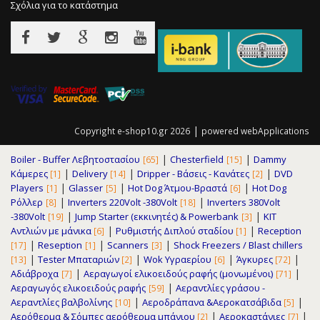
Σχόλια για το κατάστημα
|
Copyright e-shop10.gr 2026
powered
webApplications
|
|
Boiler - Buffer Λεβητοστασίου
Chesterfield
Dammy
[65]
[15]
|
|
|
Κάμερες
Delivery
Dripper - Βάσεις - Κανάτες
DVD
[1]
[14]
[2]
|
|
|
Players
Glasser
Hot Dog Άτμου-Βραστά
Hot Dog
[1]
[5]
[6]
|
|
Ρόλλερ
Inverters 220Volt -380Volt
Inverters 380Volt
[8]
[18]
|
|
-380Volt
Jump Starter (εκκινητές) & Powerbank
KIT
[19]
[3]
|
|
Αντλιών με μάνικα
Pυθμιστής Διπλού σταδίου
Reception
[6]
[1]
|
|
|
Reseption
Scanners
Shock Freezers / Blast chillers
[17]
[1]
[3]
|
|
|
|
Tester Μπαταριών
Wok Υγραερίου
Άγκυρες
[13]
[2]
[6]
[72]
|
|
Αδιάβροχα
Αεραγωγοί ελικοειδούς ραφής (μονωμένοι)
[7]
[71]
|
Αεραγωγός ελικοειδούς ραφής
Αεραντλίες γράσου -
[59]
|
|
Αεραντλίες βαλβολίνης
Αεροδράπανα &Αεροκατσάβιδα
[10]
[5]
|
|
Αερόθερμα & Σόμπες αερόθερμα μπάνιου
Αεροκαστάνιες
[2]
[7]