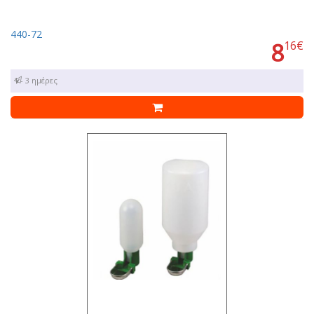
440-72
8
16€
1 - 3 ημέρες