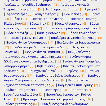
|
Περιλαίμια - Αλυσίδες δεσίματος
Αυτόματες Μηχανές
[47]
|
|
Στιγμιαίων ροφημάτων
Αυτόνομα συστήματα
Αφεσμοί
[5]
[1]
[4]
|
|
|
|
Αφρογαλιέρες
Αφυγραντήρες
Βαλβολίνες
Βαριές
[3]
[1]
[23]
|
|
|
Βάσεις
Βασεις - Σαμπανιέρες
Βάσεις & Τσάντες
[14]
[11]
[9]
|
|
|
Εξωλέμβιων
Βάσεις Inox
Βάσεις Αλουμινίου
Βάσεις
[2]
[7]
[6]
|
επισκευής ποδηλάτου
Βάσεις κεντραρίσματος ποδηλάτου
[20]
[2]
|
|
|
Βάσεις Μαντέμι
Βάσεις Μέταλλο
Βάσεις τηλεοράσεων
[2]
[8]
|
|
Βατοκόφτες & Πριόνια
Βαφλιέρες με Σταθερές Πλάκες
[5]
[6]
[15]
|
|
Βενζινοκίνητα Αλυσοπρίονα
Βενζινοκίνητα Θαμνοκοπτικά
[11]
|
|
Βενζινοκίνητα Μπορντουροψάλιδα
Βενζινοκίνητα
[12]
[3]
|
|
Πλυστικά
Βενζινοκίνητα Σκαπτικά
Βενζινοκίνητες
[1]
[4]
|
Αυτοκινούμενες Χλοοκοπτικές Μηχανές
Βενζινοκίνητες
[1]
|
Ωθούμενες Χλοοκοπτικές Μηχανές
Βενζινοκίνητοι Φυσητήρες
[1]
|
|
- Απορροφητήρες
Βιβλιοθήκες
Βιδωτά (Lock) εξαρτήματα
[5]
[7]
|
|
|
Άρδευσης
Βιομηχανικοί Ζυγοί
Βιτρίνες
Βιτρίνες
[93]
[22]
[14]
|
|
Θερμαινόμενες
Βιτρίνες προβολής Ουδέτερες
Βιτρίνες
[37]
[3]
|
Ψυγεία Ζαχαρoπλαστείου επιδαπέδιες
Βιτρίνες Ψυγεία
[8]
|
|
Ζαχαρoπλαστείου επιτραπέζιες
Βοηθητικά Επιθεώρισης
[4]
[2]
|
|
|
Βραδύκαυστες Στολές
Βραστήρες
Βραστήρες
[12]
[33]
[7]
|
Βραστήρες επιδαπέδιοι
Βραστήρες ζυμαρικών - Ρυζιού -
[2]
|
|
Αυγών
Βραστήρες Ποτοποιίας - Ζαχαροπλαστικής
[11]
[10]
|
Βρύσες (Μπαταρίες)
Βυθιζόμενες Αντλίες Ακάθαρτων
[6]