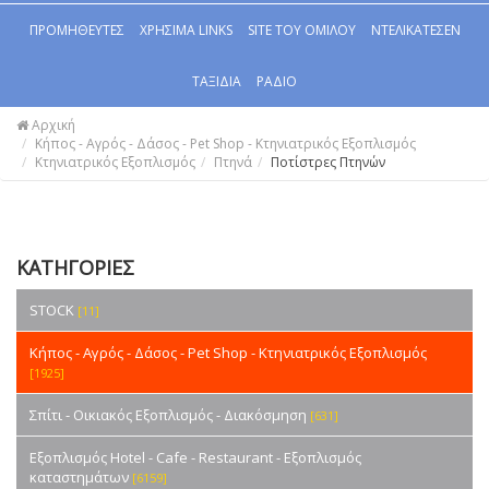
ΠΡΟΜΗΘΕΥΤΕΣ
ΧΡΗΣΙΜΑ LINKS
SITE ΤΟΥ ΟΜΙΛΟΥ
ΝΤΕΛΙΚΑΤΕΣΕΝ
ΤΑΞΙΔΙΑ
ΡΑΔΙΟ
Αρχική
Κήπος - Αγρός - Δάσος - Pet Shop - Κτηνιατρικός Εξοπλισμός
Κτηνιατρικός Εξοπλισμός
Πτηνά
Ποτίστρες Πτηνών
ΚΑΤΗΓΟΡΙΕΣ
STOCK
[11]
Κήπος - Αγρός - Δάσος - Pet Shop - Κτηνιατρικός Εξοπλισμός
[1925]
Σπίτι - Οικιακός Εξοπλισμός - Διακόσμηση
[631]
Εξοπλισμός Hotel - Cafe - Restaurant - Εξοπλισμός
καταστημάτων
[6159]