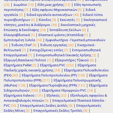
|
|
|
Δωμάτιο
Είδη μιας χρήσης
Είδη προσωπικής
[23]
[10]
[13]
|
|
περιποίησης
Είδη σφάγιου Μηρυκαστικών
Ειδικά
[7]
[5]
|
|
εργαλεία
Ειδικά εργαλεία αυτοκινήτων
Ειδικοί τύποι
[3]
[40]
|
|
|
πυροσβεστήρων
Είσοδος
Εκκινητές
Εκκλησιαστικοί
[6]
[9]
[5]
|
τάπητες, μοκέτες & διάδρομοι
Εκκολαπτικές μηχανές
[36]
|
|
Επώασης & Εκκόλαψης
Εκπαίδευση Σκύλων
[24]
[6]
|
|
Ελαιοραβδιστικά
Ελαστικοί ιμάντες (Χταπόδια)
[1]
[7]
|
Εμποτισμένη Ξυλεία
Εμφιαλωτήρια - Γεμιστικά μπουκαλιών
[34]
|
|
|
Ένδυση Chef
Ένδυση εργασίας
Ενισχυτικά -
[4]
[8]
[42]
|
|
Βελτιωτικά
Εντοιχιζόμενες εστίες
Εντομοαπωθητικά
[7]
[7]
|
|
Επαγγελματικά
Εντομοαπωθητικά Οικιακής Χρήσης
[7]
[2]
|
|
Εξαγωγή Βασιλικού Πολτού
Εξαεριστήρες Τζακιού
[1]
[6]
|
|
Εξαρτήματα Pellet
Εξαρτήματα PVC
Εξαρτήματα
[2]
[222]
|
Παιδικής χαράς οικιακής χρήσης
Εξαρτήματα Πολυαιθυλενίου
[34]
|
|
(PEX)
Εξαρτήματα Πολυπροπυλενίου (PP)
Εξαρτήματα
[60]
[103]
|
Πολυπροπυλενίου (PPR)
Εξαρτήματα Πολυστρωματικής
[211]
|
|
(AlluPex)
Εξαρτήματα Πυρόσβεσης (PPR)
Εξαρτήματα
[126]
[131]
|
|
Σιδηροσωληνών
Εξαρτήματα Υδρορρoών PVC
[259]
[24]
|
|
Εξαρτήματα Χαλκού
Εξολκείς
Εξοπλισμός σφαγείου &
[131]
[32]
|
Αντικανιβαλισμός πτηνών
Επαγγελματικά Πλαστικά δάπεδα -
[4]
|
|
PVC
Επαγγελματικές Σκάλες Διπλές
Επαγγελματικές
[56]
[6]
|
|
Σκάλες Μόνες
Επαγγελματικές Σκάλες Τριπλές
[5]
[8]