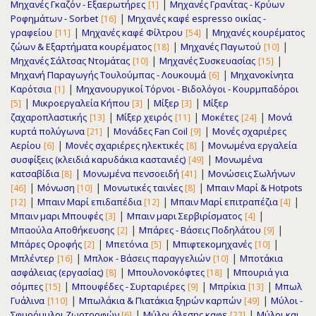
|
Μηχανές Γκαζόν - Εξαερωτήρες
Μηχανές Γρανίτας - Κρύων
[1]
|
Ροφημάτων - Sorbet
Μηχανές καφέ espresso οικίας -
[16]
|
|
γραφείου
Μηχανές καφέ Φίλτρου
Μηχανές κουρέματος
[11]
[54]
|
|
ζώων & Εξαρτήματα κουρέματος
Μηχανές Παγωτού
[18]
[10]
|
|
Μηχανές Σάλτσας Ντομάτας
Μηχανές Συσκευασίας
[10]
[15]
|
Μηχανή Παραγωγής Τουλούμπας - Λουκουμά
Μηχανοκίνητα
[6]
|
Καρότσια
Μηχανουργικοί Τόρνοι - Βιδολόγοι - Κουρμπαδόροι
[1]
|
|
|
Μικροεργαλεία Κήπου
Μίξερ
Μίξερ
[5]
[3]
[3]
|
|
|
ζαχαροπλαστικής
Μίξερ χειρός
Μοκέτες
Μονά
[13]
[11]
[24]
|
|
κυρτά πολύγωνα
Μονάδες Fan Coil
Μονές σχαριέρες
[21]
[9]
|
|
Αερίου
Μονές σχαριέρες ηλεκτικές
Μονωμένα εργαλεία
[6]
[8]
|
συσφίξεις (κλειδιά καρυδάκια καστανιές)
Μονωμένα
[49]
|
|
κατσαβίδια
Μονωμένα πενσοειδή
Μονώσεις Σωλήνων
[8]
[41]
|
|
|
Μόνωση
Μονωτικές ταινίες
Μπαιν Μαρί & Hotpots
[46]
[10]
[8]
|
|
|
Μπαιν Μαρί επιδαπέδια
Μπαιν Μαρί επιτραπέζια
[12]
[12]
[4]
|
|
Μπαιν μαρι Μπουφές
Μπαιν μαρι Σερβιρίσματος
[3]
[4]
|
|
Μπαούλα Αποθήκευσης
Μπάρες - Βάσεις Ποδηλάτου
[2]
[9]
|
|
|
Μπάρες Οροφής
Μπετόνια
Μπιφτεκομηχανές
[2]
[5]
[10]
|
|
Μπλέντερ
Μπλοκ - Βάσεις παραγγελιών
Μποτάκια
[16]
[10]
|
|
ασφάλειας (εργασίας)
Μπουλονοκόφτες
Μπουριά για
[8]
[18]
|
|
|
σόμπες
Μπουφέδες - Συρταριέρες
Μπρίκια
Μπωλ
[15]
[9]
[13]
|
|
Γυάλινα
Μπωλάκια & Πιατάκια ξηρών καρπών
Μύλοι -
[110]
[49]
|
|
Σφυρόμυλοι Ζωοτροφών
Μύλοι άλεσης καφε
Μύλοι και
[6]
[22]