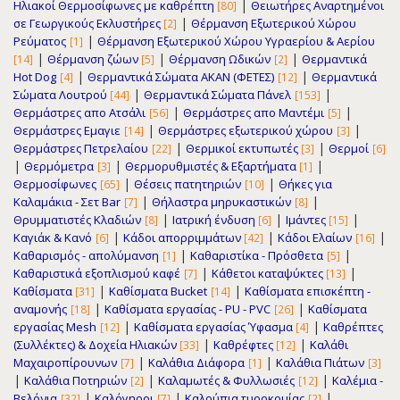
|
Ηλιακοί Θερμοσίφωνες με καθρέπτη
Θειωτήρες Αναρτημένοι
[80]
|
σε Γεωργικούς Εκλυστήρες
Θέρμανση Εξωτερικού Χώρου
[2]
|
Ρεύματος
Θέρμανση Εξωτερικού Χώρου Υγραερίου & Αερίου
[1]
|
|
|
Θέρμανση ζώων
Θέρμανση Ωδικών
Θερμαντικά
[14]
[5]
[2]
|
|
Hot Dog
Θερμαντικά Σώματα ΑΚΑΝ (ΦΕΤΕΣ)
Θερμαντικά
[4]
[12]
|
|
Σώματα Λουτρού
Θερμαντικά Σώματα Πάνελ
[44]
[153]
|
|
Θερμάστρες απο Ατσάλι
Θερμάστρες απο Μαντέμι
[56]
[5]
|
|
Θερμάστρες Εμαγιε
Θερμάστρες εξωτερικού χώρου
[14]
[3]
|
|
Θερμάστρες Πετρελαίου
Θερμικοί εκτυπωτές
Θερμοί
[22]
[3]
[6]
|
|
|
Θερμόμετρα
Θερμορυθμιστές & Εξαρτήματα
[3]
[1]
|
|
Θερμοσίφωνες
Θέσεις πατητηριών
Θήκες για
[65]
[10]
|
|
Καλαμάκια - Σετ Bar
Θήλαστρα μηρυκαστικών
[7]
[8]
|
|
|
Θρυμματιστές Κλαδιών
Ιατρική ένδυση
Ιμάντες
[8]
[6]
[15]
|
|
|
Καγιάκ & Κανό
Κάδοι απορριμμάτων
Κάδοι Ελαίων
[6]
[42]
[16]
|
|
Καθαρισμός - απολύμανση
Καθαριστίκα - Πρόσθετα
[1]
[5]
|
|
Καθαριστικά εξοπλισμού καφέ
Κάθετοι καταψύκτες
[7]
[13]
|
|
Καθίσματα
Καθίσματα Bucket
Καθίσματα επισκέπτη -
[31]
[14]
|
|
αναμονής
Καθίσματα εργασίας - PU - PVC
Καθίσματα
[18]
[26]
|
|
εργασίας Μesh
Καθίσματα εργασίας Ύφασμα
Καθρέπτες
[12]
[4]
|
|
(Συλλέκτες) & Δοχεία Ηλιακών
Καθρέφτες
Καλάθι
[33]
[12]
|
|
Μαχαιροπίρουνων
Καλάθια Διάφορα
Καλάθια Πιάτων
[7]
[1]
[3]
|
|
|
Καλάθια Ποτηριών
Καλαμωτές & Φυλλωσιές
Καλέμια -
[2]
[12]
|
|
|
Βελόνια
Καλόγηροι
Καλούπια τυροκομίας
[32]
[7]
[2]