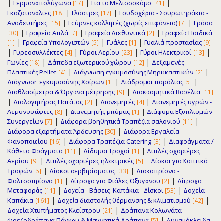
|
|
|
Γερμανοπολύγωνα
Για το Μελισσοκόμο
[17]
[41]
|
|
Γκαζοτανάλιες
Γλάστρες
Γουδοχέρια - Σουρωτηράκια -
[18]
[17]
|
|
Αναδευτήρες
Γούρνες κολλητές (χωρίς επιφάνεια)
Γράσα
[15]
[7]
|
|
|
Γραφεία Απλά
Γραφεία Διεθυντικά
Γραφεία Παιδικά
[30]
[7]
[2]
|
|
|
Γραφεία Υπολογιστών
Γυάλες
Γυαλιά προστασίας
[1]
[5]
[1]
[9]
|
|
|
|
Γυρεοσυλλέκτες
Γύροι Αερίου
Γύροι Ηλεκτρικοί
[4]
[23]
[13]
|
|
Γωνίες
Δάπεδα εξωτερικού χώρου
Δεξαμενές
[18]
[12]
|
|
Πλαστικές Pellet
Διάγνωση εγκυμοσύνης Μηρυκαστικών
[4]
[2]
|
|
Διάγνωση εγκυμοσύνης Χοίρων
Διάδρομοι παράλιας
[1]
[5]
|
Διαθλασίμετρα & Όργανα μέτρησης
Διακοσμητικά Βαρέλια
[9]
[11]
|
|
|
Διαλογητήρας Πατάτας
Διανεμητές
Διανεμητές υγρών -
[2]
[4]
|
|
Λεμονοστίφτες
Διανεμητής μπύρας
Διάφορα Εξοπλισμών
[8]
[1]
|
|
Συνεργείων
Διάφορα βοηθητικά Τραπέζια σαλονιού
[7]
[11]
|
Διάφορα εξαρτήματα Άρδευσης
Διάφορα Εργαλεία
[30]
|
|
Φανοποιείου
Διάφορα Τραπέζια Catering
Διαφράγματα /
[16]
[3]
|
|
Κάθετα Φράγματα
Δίδυμοι Τροχοί
Διπλές σχαριέρες
[11]
[1]
|
|
Αερίου
Διπλές σχαριέρες ηλεκτρικές
Δίσκοι για Κοπτικά
[9]
[5]
|
|
Τροφών
Δίσκοι σερβιρίσματος
Δισκοπρίονα -
[5]
[33]
|
|
Φαλτσοπρίονα
Δίτροχα για Φιάλες Οξυγόνου
Δίτροχα
[1]
[2]
|
|
Μεταφοράς
Δοχεία - Βάσεις -Καπάκια - Δίσκοι
Δοχεία -
[11]
[53]
|
|
Καπάκια
Δοχεία διαστολής θέρμανσης & κλιματισμού
[161]
[42]
|
Δοχεία Χτυπήματος Κλείστρου
Δράπανα Κολωνάτα -
[21]
|
Φρεζοδράπανα Πάγκου & Μαγνητικά Δράπανα
Δυναμόκλειδα
[5]