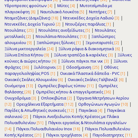
|
|
Υδροπρεσες φρούτων
Μύτες
Μυτοτσίμπιδα με
[4]
[4]
|
|
|
πλαγιοκόφτη
Ναυτιλιακά Λουκέτα
Νιπτήρες
[8]
[5]
[7]
|
|
Νταμιτζάνες (Δαμιζάνες)
Ντενεκέδες Δοχεία Λαδιού
[18]
[3]
|
|
Ντενεκέδες Δοχεία Τυριού
Ντουζιέρες παράλιας
[2]
[1]
|
|
Ντουλάπες
Ντουλάπες ανοξείδωτες
Ντουλάπες
[25]
[5]
|
|
μεταλλικές
Ντουλάπια-Ντουλάπες
Ξαπλώστρες
[2]
[13]
|
|
|
αλουμινίου
Ξαπλώστρες ξύλινες
Ξεμονταριστές
[9]
[1]
[2]
|
|
Ξύλινα μικτοεργαλεία
Ξύλινα ράφια & διακοσμητικά
[24]
[6]
|
|
Ξύλινα Σπίτια Κήπου
Ξύλινα τραπέζια & καρέκλες
Ξύλινες
[9]
[3]
|
|
κούνιες & αιώρες κήπου
Ξύλινοι πάγκοι πικ νικ
Ξύλινοι
[9]
[3]
|
|
|
Φράχτες
Ξυλότορνοι
Οδοσήμανση
Οθόνες
[36]
[2]
[25]
|
|
παραγγελιοληψίας POS
Οικιακά Πλαστικά δάπεδα - PVC
[1]
[1]
|
|
Οικιακές Σκάλες Αλουμινίου
Οικιακές Σκάλες Γαλβανιζέ
[6]
[6]
|
|
Οινόμετρα
Ομπρέλες βαρέως τύπου
Ομπρέλες
[13]
[11]
|
|
θαλάσσης
Ομπρέλες κήπου & επαγγελματικές
[28]
[36]
|
|
Ονυχοδρόμια
Οπλοκιβώτια
Όργανα Μετρήσεων Αερίου
[3]
[2]
|
|
|
Ορειχάλκινα Εξαρτήματα
Ορθογώνιων Αγωγών
[12]
[112]
[10]
|
|
Παγίδες & Απωθητικές συσκευές
Παγκάκια
Παγκάκια
[12]
[4]
|
σαλονιού
Πάγκοι Ανοξειδωτοι Κοπής Κρέατος με Πλάκα
[2]
|
Πολυαιθυλενίου
Πάγκοι εργασίας & Ντουλάπια εργαλείων
[51]
|
|
Πάγκοι Πολυαιθυλαινίου Inox
Πάγκοι Πολυαιθυλενίου
[14]
[18]
|
|
Κοπής Κρέατος
Πάγκοι τροχήλατοι
Παγοδιατηρητες
[21]
[4]
[11]