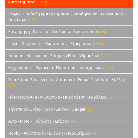
καταστημάτων
[6159]
Ράφια - Προβολή εμπορευμάτων - Αποθήκευση - Συσκευασία -
Διακίνηση
[198]
Επιχείρηση - Γραφείο - Αναλώσιμα λογιστηρίου
[206]
Ψύξη - Θέρμανση - Κλιματισμός - Εξαερισμός
[1543]
Δόμηση - Κατασκευή - Σιδηρικά Είδη - Υδραυλικά
[2992]
Μηχανήματα - Εργαλεία - Προστασία εργαζόμενων
[2052]
Εξοπλισμοί Συνεργείων - Λιπαντικά - Ειδικά Προϊόντα - Κόλλες
[509]
Ηλεκτρολογικά - Φωτιστικά - Πυρόσβεση - Ασφάλεια
[390]
Τηλεπικοινωνίες - Ήχος - Εικόνα - Gadget
[55]
Auto - Moto - Ποδήλατο - Σκάφος
[509]
Hobby - Αθλητισμός - Ένδυση - Παραϊατρικά
[51]