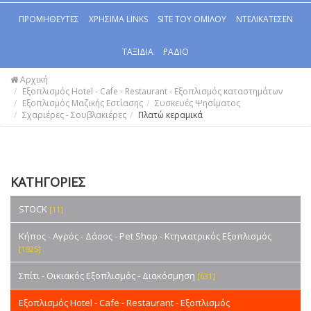
ΠΡΟΜΗΘΕΥΤΕΣ
ΧΡΗΣΙΜΑ LINKS
SITE ΤΟΥ ΟΜΙΛΟΥ
ΝΤΕΛΙΚΑΤΕΣΕΝ
ΤΑΞΙΔΙΑ
ΡΑΔΙΟ
Αρχική
Εξοπλισμός Hotel - Cafe - Restaurant - Εξοπλισμός καταστημάτων
Εξοπλισμός Μαζικής Εστίασης
Συσκευές Ψησίματος
Σχαριέρες - Σουβλακιέρες
Πλατώ κεραμικά
ΚΑΤΗΓΟΡΙΕΣ
STOCK
[11]
Κήπος - Αγρός - Δάσος - Pet Shop - Κτηνιατρικός Εξοπλισμός
[1925]
Σπίτι - Οικιακός Εξοπλισμός - Διακόσμηση
[631]
Εξοπλισμός Hotel - Cafe - Restaurant - Εξοπλισμός