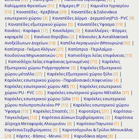
|
|
Καλύμματα Φρεατίων
Κάμερες IP
Καμινέτα Υγραερίου
[51]
[1]
|
|
Καναπέδες - Κρεβάτια
Καναπέδες & Σαλονάκια
[10]
[29]
|
εσωτερικού χώρου
Καναπέδες Δέρμα - Δερματίνη(PU) - PVC
[3]
[9]
|
|
|
Καναπέδες εξωτερικού χώρου
Καναπέδες Υφασμα
[5]
[19]
|
|
Κανάτες - Καράφια
Κανελιέρες
Κανελλιέρες - Φόρμες
[17]
[3]
|
|
καραμελέ
Κανόνια Θορύβου
Κάνουλες & Ανταλλακτικά
[2]
[2]
|
|
Ανοξείδωτων Δοχείων
Καπέλα Αεραγωγών (Μπουριών)
[16]
[92]
|
Καπίστρια - Γκέμια Αλόγων
Καπίστρια - Περιλαίμια -
[27]
|
Κουδούνια Μηρυκαστικών
Καπνοδόχοι λείας επιφάνειας
[24]
[73]
|
|
Καπνοδόχοι λείας επιφάνειας (μονωμένοι)
Καρέκλες
[72]
|
Εξωτερικού χώρου Polypropylene
Καρέκλες Εξωτερικού
[3]
|
|
χώρου μέταλλο
Καρέκλες Εξωτερικού χώρου ξύλο
[27]
[2]
|
Καρέκλες εσωτερικού χώρου - Παραδοσιακές Καφενείου
[4]
|
Καρέκλες εσωτερικού χώρου ABS
Καρέκλες εσωτερικού
[1]
|
|
χώρου PU - PVC
Καρέκλες εσωτερικού χώρου Μέταλλο
[25]
[37]
|
Καρέκλες εσωτερικού χώρου Ξύλο
Καρέκλες εσωτερικού
[15]
|
χώρου πολυπροπυλενίου PP
Καρέκλες εσωτερικού χώρου
[15]
|
|
|
Ύφασμα
Καρέκλες Σπαστές
Καροτιέρες
Καρότσια -
[15]
[3]
[21]
|
|
Τσιγκελιέρες
Καρότσια Δίσκων Σερβιρίσματος
Καρότσια
[12]
[2]
|
|
Δίτροχα Μεταφοράς Αλουμινίου
Καρότσια Παγωτού
[8]
[1]
|
Καρότσια Σερβιρίσματος
Καροτσόγρυλοι & Γρύλοι Μπουκάλας
[5]
|
|
|
Κάρτες - Βάσεις - Μενού
Καρυδάκια αέρος
[29]
[93]
[8]