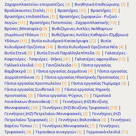
|
|
Ζαχαρoπλαστείου επιτραπέζιες
Βοηθητικά Επιθεώρισης
[4]
[2]
|
|
|
Βραδύκαυστες Στολές
Βραστήρες
Βραστήρες
[12]
[33]
[7]
|
Βραστήρες επιδαπέδιοι
Βραστήρες ζυμαρικών - Ρυζιού -
[2]
|
|
Αυγών
Βραστήρες Ποτοποιίας - Ζαχαροπλαστικής
[11]
[10]
|
Βρύσες (Μπαταρίες)
Βυθιζόμενες Αντλίες Ακάθαρτων
[6]
|
(Λυμάτων) Υδάτων
Βυθιζόμενες Αντλίες Καθαρών (Όμβριων)
[51]
|
|
Υδάτων
Βυτία κυλινδρικά Κατακόρυφα
Βυτία
[11]
[22]
|
|
Κυλινδρικά Οριζόντια
Βυτία Κυλινδρικά Οριζόντια Νέα
[14]
[4]
|
|
Βυτία Στενά
Βυτία Στενά Παραλληλεπίπεδα
Γαλατιέρες -
[8]
[8]
|
|
Καφετιέρες - Τσαγιέρες - Θήκες
Γαλατιέρες αφρογάλου
[41]
[12]
|
|
Γαλλικά κλειδιά
Γαντζόκλειδα
Γάντια εργασίας
[16]
[1]
|
|
Βαμβακερά
Γάντια εργασίας Δερμάτινα
Γάντια εργασίας
[3]
[4]
|
|
Δερματοπάνινα
Γάντια εργασίας Ηλεκτρικής Προστασίας
[8]
[5]
|
|
Γάντια εργασίας Κρεοπωλείου
Γάντια εργασίας Πυρίμαχα
[1]
[4]
|
Γάντια εργασίας Συνθετικά
Γάντια εργασίας Χημικής
[6]
|
|
προστασίας
Γάντια εργασίας Ψύχους
Γεμιστικά
[3]
[1]
|
Λουκάνικων (Κανονάκια)
Γεννήτριες (ΗΖ) Βενζίνης
[19]
|
|
Μονοφασικές
Γεννήτριες (ΗΖ) Βενζίνης Τριφασικές
[26]
[10]
|
Γεννήτριες (ΗΖ) Πετρελαίου Μονοφασικές
Γεννήτριες (ΗΖ)
[2]
|
|
Πετρελαίου Τριφασικές
Γεννήτριες Βαλιτσάκια
Γεννήτριες
[2]
[4]
|
|
Βαρέου Τύπου
Γεννήτριες Μονοφασικές
Γεννήτριες
[1]
[7]
|
|
Τριφασικές
Γερανάκια συνεργιών
Γερμανικά κλειδιά
[4]
[3]
[13]