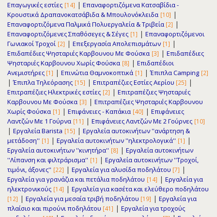
|
Επαγωγικές εστίες
Επαναφορτιζόμενα Κατσαβίδια -
[14]
|
Κρουστικά Δραπανοκατσάβιδα & Μπουλονόκλειδα
[10]
|
Επαναφορτιζόμενα Παλμικά Πολυεργαλεία & Τριβεία
[2]
|
Επαναφορτιζόμενες Σπαθόσεγες & Σέγες
Επαναφορτιζόμενοι
[1]
|
|
Γωνιακοί Τροχοί
Επεξεργασία Απολεπισμάτων
[2]
[1]
|
Επιδαπέδιες Ψησταριές Καρβουνου Με Φούσκα
Επιδαπέδιες
[3]
|
Ψησταριές Καρβουνου Χωρίς Φούσκα
Επιδαπέδιοι
[8]
|
|
Ανεμιστήρες
Επινώτια Θαμνοκοπτικά
Έπιπλα Camping
[1]
[1]
[2]
|
|
|
Έπιπλα Τηλεόρασης
Επιτραπέζιες Εστίες Αερίου
[15]
[25]
|
Επιτραπέζιες Ηλεκτρικές εστίες
Επιτραπέζιες Ψησταριές
[2]
|
Καρβουνου Με Φούσκα
Επιτραπέζιες Ψησταριές Καρβουνου
[3]
|
|
Χωρίς Φούσκα
Επιφάνειες - Καπάκια
Επιφάνειες
[1]
[40]
|
Λαντζών Με 1 Γούρνα
Επιφάνειες Λαντζών Με 2 Γούρνες
[11]
[10]
|
|
Εργαλεία Barista
Εργαλεία αυτοκινήτων ''ανάρτηση &
[15]
|
|
μετάδοση''
Εργαλεία αυτοκινήτων ''ηλεκτρολογικά''
[1]
[1]
|
Εργαλεία αυτοκινήτων ''κινητήρα''
Εργαλεία αυτοκινήτων
[8]
|
''Λίπανση και φιλτράρισμα''
Εργαλεία αυτοκινήτων ''Τροχοί,
[1]
|
|
τιμόνι, άξονες''
Εργαλεία για αλυσίδα ποδηλάτου
[22]
[7]
|
Εργαλεία για γρανάζια και πετάλια ποδηλάτου
Εργαλεία για
[14]
|
ηλεκτρονικούς
Εργαλεία για κασέτα και ελεύθερο ποδηλάτου
[14]
|
|
Εργαλεία για μεσαία τριβή ποδηλάτου
Εργαλεία για
[12]
[19]
|
πλαίσιο και πιρούνι ποδηλάτου
Εργαλεία για τροχούς
[41]