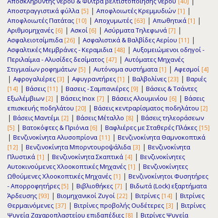
|
Αποσκληρυντής νερού & Φίλτρα βελτιστοποίησης νερού
[40]
|
|
Αποστραγγιστικά φύλλα
Αποφλοιωτές Κρεμμυδιών
[5]
[1]
|
|
|
Αποφλοιωτές Πατάτας
Αποχυμωτές
Απωθητικά
[10]
[63]
[1]
|
|
|
Αριθμομηχανές
Ασκοί
Ασύρματα Τηλεφωνά
[6]
[6]
[7]
|
|
Ασφαλειοτσίμπιδα
Ασφαλιστικά & Βαλβίδες Αερίου
[26]
[11]
|
Ασφαλτικές Μεμβράνες - Κεραμιδια
Αυξομειώμενοι οδηγοί -
[48]
|
Περιλαίμια - Αλυσίδες δεσίματος
Αυτόματες Μηχανές
[47]
|
|
Στιγμιαίων ροφημάτων
Αυτόνομα συστήματα
Αφεσμοί
[5]
[1]
[4]
|
|
|
|
Αφρογαλιέρες
Αφυγραντήρες
Βαλβολίνες
Βαριές
[3]
[1]
[23]
|
|
|
Βάσεις
Βασεις - Σαμπανιέρες
Βάσεις & Τσάντες
[14]
[11]
[9]
|
|
|
Εξωλέμβιων
Βάσεις Inox
Βάσεις Αλουμινίου
Βάσεις
[2]
[7]
[6]
|
επισκευής ποδηλάτου
Βάσεις κεντραρίσματος ποδηλάτου
[20]
[2]
|
|
|
Βάσεις Μαντέμι
Βάσεις Μέταλλο
Βάσεις τηλεοράσεων
[2]
[8]
|
|
Βατοκόφτες & Πριόνια
Βαφλιέρες με Σταθερές Πλάκες
[5]
[6]
[15]
|
|
Βενζινοκίνητα Αλυσοπρίονα
Βενζινοκίνητα Θαμνοκοπτικά
[11]
|
|
Βενζινοκίνητα Μπορντουροψάλιδα
Βενζινοκίνητα
[12]
[3]
|
|
Πλυστικά
Βενζινοκίνητα Σκαπτικά
Βενζινοκίνητες
[1]
[4]
|
Αυτοκινούμενες Χλοοκοπτικές Μηχανές
Βενζινοκίνητες
[1]
|
Ωθούμενες Χλοοκοπτικές Μηχανές
Βενζινοκίνητοι Φυσητήρες
[1]
|
|
- Απορροφητήρες
Βιβλιοθήκες
Βιδωτά (Lock) εξαρτήματα
[5]
[7]
|
|
|
Άρδευσης
Βιομηχανικοί Ζυγοί
Βιτρίνες
Βιτρίνες
[93]
[22]
[14]
|
|
Θερμαινόμενες
Βιτρίνες προβολής Ουδέτερες
Βιτρίνες
[37]
[3]
|
Ψυγεία Ζαχαρoπλαστείου επιδαπέδιες
Βιτρίνες Ψυγεία
[8]