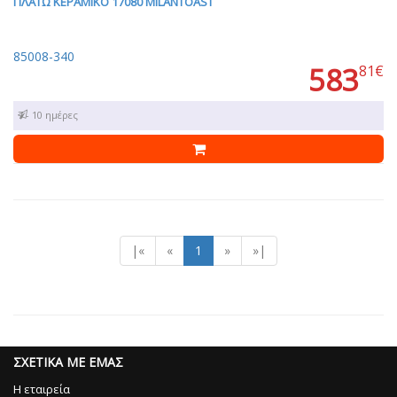
ΠΛΑΤΩ ΚΕΡΑΜΙΚΟ 17080 MILANTOAST
85008-340
583
81€
7 - 10 ημέρες
|«
«
1
»
»|
ΣΧΕΤΙΚΑ ΜΕ ΕΜΑΣ
Η εταιρεία