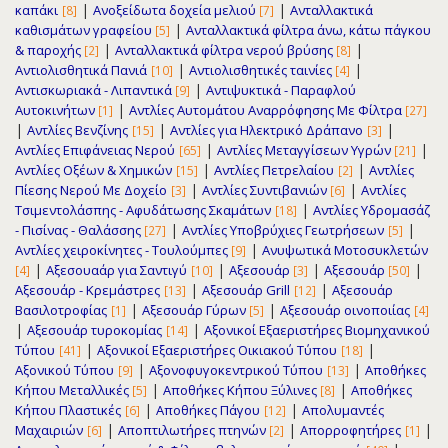
|
|
καπάκι
Ανοξείδωτα δοχεία μελιού
Ανταλλακτικά
[8]
[7]
|
καθισμάτων γραφείου
Ανταλλακτικά φίλτρα άνω, κάτω πάγκου
[5]
|
|
& παροχής
Ανταλλακτικά φίλτρα νερού βρύσης
[2]
[8]
|
|
Αντιολισθητικά Πανιά
Αντιολισθητικές ταινίες
[10]
[4]
|
Αντισκωριακά - Λιπαντικά
Αντιψυκτικά - Παραφλού
[9]
|
Αυτοκινήτων
Αντλίες Αυτομάτου Αναρρόφησης Με Φίλτρα
[1]
[27]
|
|
|
Αντλίες Βενζίνης
Αντλίες για Ηλεκτρικό Δράπανο
[15]
[3]
|
|
Αντλίες Επιφάνειας Νερού
Αντλίες Μεταγγίσεων Υγρών
[65]
[21]
|
|
Αντλίες Οξέων & Χημικών
Αντλίες Πετρελαίου
Αντλίες
[15]
[2]
|
|
Πίεσης Νερού Με Δοχείο
Αντλίες Συντιβανιών
Αντλίες
[3]
[6]
|
Τσιμεντολάσπης - Αφυδάτωσης Σκαμάτων
Αντλίες Υδρομασάζ
[18]
|
|
- Πισίνας - Θαλάσσης
Αντλίες Υποβρύχιες Γεωτρήσεων
[27]
[5]
|
Αντλίες χειροκίνητες - Τουλούμπες
Ανυψωτικά Μοτοσυκλετών
[9]
|
|
|
|
Αξεσουαάρ για Σαντιγύ
Αξεσουάρ
Αξεσουάρ
[4]
[10]
[3]
[50]
|
|
Αξεσουάρ - Κρεμάστρες
Αξεσουάρ Grill
Αξεσουάρ
[13]
[12]
|
|
Βασιλοτροφίας
Αξεσουάρ Γύρων
Αξεσουάρ οινοποιίας
[1]
[5]
[4]
|
|
Αξεσουάρ τυροκομίας
Αξονικοί Εξαεριστήρες Βιομηχανικού
[14]
|
|
Τύπου
Αξονικοί Εξαεριστήρες Οικιακού Τύπου
[41]
[18]
|
|
Αξονικού Τύπου
Αξονοφυγοκεντρικού Τύπου
Αποθήκες
[9]
[13]
|
|
Κήπου Μεταλλικές
Αποθήκες Κήπου Ξύλινες
Αποθήκες
[5]
[8]
|
|
Κήπου Πλαστικές
Αποθήκες Πάγου
Απολυμαντές
[6]
[12]
|
|
|
Μαχαιριών
Αποπτιλωτήρες πτηνών
Απορροφητήρες
[6]
[2]
[1]