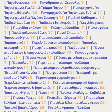
|
|
|
Παγοθραύστες
Παγοθραύστες - Σέσουλες
[14]
[8]
|
Παγομηχανές Για Λέπι & Τρίμμα Πάγου
Παγομηχανές Για
[34]
|
|
Παγάκια Βότσαλο
Παγομηχανές Για Παγάκια με Τρύπα
[13]
[29]
|
|
Παγομηχανές Για Παγάκια Συμπαγή
Παιδικά Καθίσματα
[56]
[11]
|
|
Παιδικό Δωμάτιο
Παιδικός εξοπλισμός
Παιχνίδια γάτας
[9]
[2]
|
|
|
Παιχνίδια σκύλων
Παλάγκα Αλυσίδας
Παλετοφόρα
[12]
[13]
[2]
|
|
|
Πάνελ πολυουρεθάνης
Πανιά Σκίασης
[3]
[10]
[44]
|
|
Παπουτσοθήκες
Παραγουλιάστρα Χταποδιών
[13]
[2]
|
|
Παραϊατρικά
Παρελκόμενα σκαλωσιών
Πάσσαλοι
[1]
[32]
|
|
|
περίφραξης
Πατητήρια καφέ
Παχύμετρα
Πένσες
[39]
[47]
[3]
|
ακροδεκτών & Απογυμνωτές καλωδίων
Πένσες γενικής
[17]
|
|
χρήσης
Πένσες γκριπ
Πένσες με ειδικά χαρακτηριστικά
[14]
[10]
|
|
Πέργκολες
Περιποίηση - πλύσιμο - γυάλισμα
[3]
[39]
|
αυτοκίνητου
Περιστρεφόμενοι Αερόθερμοι Φούρνοι για
[17]
|
|
Πίτσα & Πίτσα Χωνάκι
Περιφερειακά
Περίφραξη με
[3]
[7]
|
|
συνθετικό WPC
Περονοφόρα χειροκίνητα
[4]
[1]
|
|
Πετρελαιοκίνητα Σκαπτικά
Πέτρινα Διακοσμητικά Κήπου
[1]
[3]
|
|
Πέτρινοι φούρνοι & ψησταριές
Πετσετοθήκες - Ψωμιέρες
[8]
[8]
|
|
Πιάστρες - Θήκες
Πιάτα
Πίνακες -Αναλόγια - Καβαλέτα
[7]
[193]
|
|
|
Πίνακες Τοίχου
Πινακίδες - Σήματα
Πιρουνάκια -
[24]
[12]
[92]
|
|
Ξυλάκια - Διακοσμητικά
Πιστολιά & Σετ πιστολιών Αέρος
[10]
[3]
|
Πιστολιά βαφής Αέρος
Πιστόλια γράσου - Πιστόλια
[15]