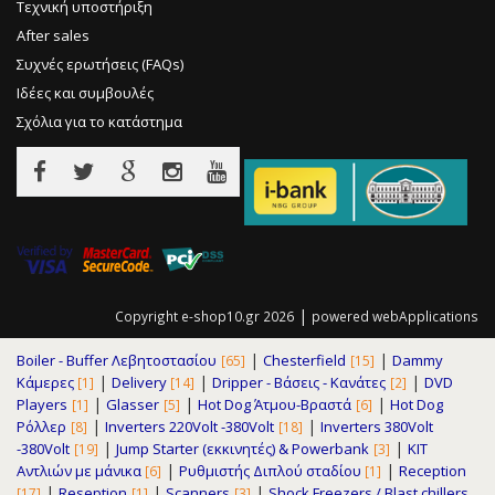
Τεχνική υποστήριξη
After sales
Συχνές ερωτήσεις (FAQs)
Ιδέες και συμβουλές
Σχόλια για το κατάστημα
|
Copyright e-shop10.gr 2026
powered
webApplications
|
|
Boiler - Buffer Λεβητοστασίου
Chesterfield
Dammy
[65]
[15]
|
|
|
Κάμερες
Delivery
Dripper - Βάσεις - Κανάτες
DVD
[1]
[14]
[2]
|
|
|
Players
Glasser
Hot Dog Άτμου-Βραστά
Hot Dog
[1]
[5]
[6]
|
|
Ρόλλερ
Inverters 220Volt -380Volt
Inverters 380Volt
[8]
[18]
|
|
-380Volt
Jump Starter (εκκινητές) & Powerbank
KIT
[19]
[3]
|
|
Αντλιών με μάνικα
Pυθμιστής Διπλού σταδίου
Reception
[6]
[1]
|
|
|
Reseption
Scanners
Shock Freezers / Blast chillers
[17]
[1]
[3]