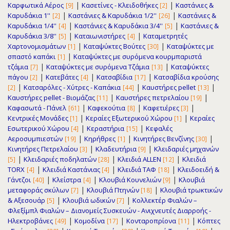
|
|
Καρφωτικά Αέρος
Κασετίνες - Κλειδοθήκες
Καστάνιες &
[9]
[2]
|
|
Καρυδάκια 1''
Καστάνιες & Καρυδάκια 1/2''
Καστάνιες &
[2]
[26]
|
|
Καρυδάκια 1/4''
Καστάνιες & Καρυδάκια 3/4''
Καστάνιες &
[4]
[5]
|
|
Καρυδάκια 3/8''
Καταιωνιστήρες
Καταμετρητές
[5]
[4]
|
|
Χαρτονομισμάτων
Καταψύκτες Βούτες
Καταψύκτες με
[1]
[30]
|
σπαστό καπάκι
Καταψύκτες με συρόμενα κουρμπαριστά
[1]
|
|
τζάμια
Καταψύκτες με συρόμενα Τζάμια
Καταψύκτες
[7]
[13]
|
|
|
πάγου
Κατεβάτες
Κατσαβίδια
Κατσαβίδια κρούσης
[2]
[4]
[17]
|
|
|
Κατσαρόλες - Χύτρες - Καπάκια
Καυστήρες pellet
[2]
[44]
[13]
|
|
Καυστήρες pellet - Βιομάζας
Καυστήρες πετρελαίου
[11]
[19]
|
|
|
Καφασωτά - Πάνελ
Καφεκούτια
Καφετιέρες
[61]
[8]
[3]
|
|
Κεντρικές Μονάδες
Κεραίες Εξωτερικού Χώρου
Κεραίες
[1]
[1]
|
|
Εσωτερικού Χώρου
Κεραστήρια
Κεφαλές
[4]
[15]
|
|
|
Αεροσυμπιεστών
Κηρήθρες
Κινητήρες Βενζίνης
[19]
[1]
[30]
|
|
Κινητήρες Πετρελαίου
Κλαδευτήρια
Κλειδαριές μηχανών
[3]
[9]
|
|
|
Κλειδαριές ποδηλατών
Κλειδιά ALLEN
Κλειδιά
[5]
[28]
[12]
|
|
|
TORX
Κλειδιά Καστάνιας
Κλειδιά ΤΑΦ
Κλειδοειδή &
[4]
[4]
[18]
|
|
|
Γάντζοι
Κλείστρα
Κλουβιά Κουνελιών
Κλουβιά
[40]
[4]
[9]
|
|
μεταφοράς σκύλων
Κλουβιά Πτηνών
Κλουβιά τρωκτικών
[7]
[18]
|
|
& Αξεσουάρ
Κλουβιά ωδικών
Κολλεκτέρ Φιαλών –
[5]
[7]
Φλεξίμπλ Φιαλών – Διανομείς Συσκευών - Ανιχνευτές Διαρροής -
|
|
|
Ηλεκτροβάνες
Κομοδίνα
Κονταροπρίονα
Κόπτες
[49]
[17]
[11]