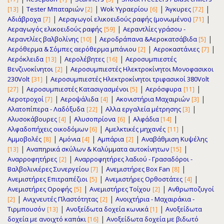
|
|
|
|
Tester Μπαταριών
Wok Υγραερίου
Άγκυρες
[13]
[2]
[6]
[72]
|
|
Αδιάβροχα
Αεραγωγοί ελικοειδούς ραφής (μονωμένοι)
[7]
[71]
|
Αεραγωγός ελικοειδούς ραφής
Αεραντλίες γράσου -
[59]
|
|
Αεραντλίες βαλβολίνης
Αεροδράπανα &Αεροκατσάβιδα
[10]
[5]
|
|
Αερόθερμα & Σόμπες αερόθερμα μπάνιου
Αεροκαστάνιες
[2]
[7]
|
|
Αερόκλειδα
Αερολέβητες
Αεροσυμπιεστές
[13]
[16]
|
Βενζινοκίνητοι
Αεροσυμπιεστές Ηλεκτροκίνητοι Μονοφασικοι
[2]
|
230Volt
Αεροσυμπιεστές Ηλεκτροκίνητοι τριφασικοί 380Volt
[31]
|
|
|
Αεροσυμπιεστές Κατασιγασμένοι
Αερόσφυρα
[27]
[5]
[11]
|
|
|
Αεροτροχοί
Αεροψάλιδα
Ακονιστήρια Μαχαιριών
[7]
[4]
[3]
|
|
Αλατοπίπερα - Λαδόξυδα
Αλλα εργαλεία μέτρησης
[22]
[3]
|
|
|
Αλυσοκάβουρες
Αλυσοπρίονα
Αλφάδια
[4]
[6]
[14]
|
|
Αλφαδοπήχεις οικοδόμων
Αμελκτικές μηχανές
[6]
[11]
|
|
|
Αμμοβολές
Αμόνια
Αμπάρια
Αναβάθμιση Κυψέλης
[8]
[4]
[2]
|
|
Αναπηρικά σκύλων & Καλύμματα αυτοκίνητων
[13]
[15]
|
Αναρροφητήρες
Αναρροφητήρες λαδιού - Γρασαδόροι -
[2]
|
|
Βαλβολινιέρες Συνεργείου
Ανεμιστήρες Box Fan
[7]
[8]
|
|
Ανεμιστήρες Επιτραπέζιοι
Ανεμιστήρες Ορθοστάτες
[5]
[4]
|
|
Ανεμιστήρες Οροφής
Ανεμιστήρες Τοίχου
Ανθρωποζυγοί
[5]
[2]
|
|
Ανιχνευτές Πλαστότητας
Ανοιχτήρια - Μαχαιράκια -
[2]
[2]
|
|
Τιρμπουσόν
Ανοξείδωτα δοχεία κωνικά
Ανοξείδωτα
[13]
[1]
|
δοχεία με ανοιχτό καπάκι
Ανοξείδωτα δοχεία με βιδωτό
[16]