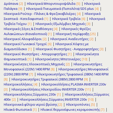
|
|
Δράπανα
Ηλεκτρικά Μπορντουροψάλιδα
Ηλεκτρικά
[2]
[5]
|
|
Παλάγκα
Ηλεκτρικά Πνευματικά (Πιστολέτα) SDS plus
[9]
[4]
|
Ηλεκτρικά Ρούτερ - Πλάνες & Φρεζοκαβιλιέρες
Ηλεκτρικά
[4]
|
|
Σκαπτικά - Κατεδαφιστικά
Ηλεκτρικά Τριβεία
Ηλεκτρικά
[1]
[6]
|
|
Τριβεία Τοίχου
Ηλεκτρικές Εξωλέμβιες Μηχανές
[1]
[3]
|
Ηλεκτρικές Σέγες & Σπαθόσεγες
Ηλεκτρικές Φρέζες
[4]
|
|
Αυλακώσεων (Καναλοποιοί)
Ηλεκτρική περίφραξη
[1]
[25]
|
|
Ηλεκτρικοί Αλοιφαδόροι
Ηλεκτρικοί Αναδευτήρες
[2]
[2]
|
Ηλεκτρικοί Γωνιακοί Τροχοί
Ηλεκτρικοί Κόφτες με
[6]
|
|
διαμαντόδισκο
Ηλεκτρικοί Φυσητήρες - Αναρροφητήρες
[1]
[3]
|
Ηλεκτρικοί Φυσητήρες - Απορροφητήρες
Ηλεκτροκίνητα
[1]
|
|
Θαμνοκοπτικά
Ηλεκτροκίνητες Μπετονιέρες
[1]
[10]
|
Ηλεκτροκίνητες Χλοοκοπτικές Μηχανές
Ηλεκτροκινητήρες
[2]
|
Μονοφασικοί (220V) 1400 RPM
Ηλεκτροκινητήρες Μονοφασικοί
[8]
|
(220V) 2800 RPM
Ηλεκτροκινητήρες Τριφασικοί (380V) 1400 RPM
[7]
|
|
Ηλεκτροκινητήρες Τριφασικοί (380V) 2800 RPM
[8]
[9]
|
Ηλεκτροκολλήσεις
Ηλεκτροκολλήσεις PLASMA INVERTER 230v
[4]
|
|
Ηλεκτροκολλήσεις Ηλεκτροδίου INVERTER 230v
[3]
[11]
|
Ηλεκτροκολλήσεις Σύρματος 230v
Ηλεκτροκολλήσεις Σύρματος
[1]
|
|
400v
Ηλεκτροκολλήσεις Σύρματος INVERTER 230v
[2]
[10]
|
|
Ηλεκτρονικά φίλτρα νερού βρύσης
Ηλεκτροπόντες
[2]
[5]
|
|
Ηλιακά Φωτιστικά
Ηλιακοί θερμοσίφωνες κεραμοσκεπής
[1]
[7]