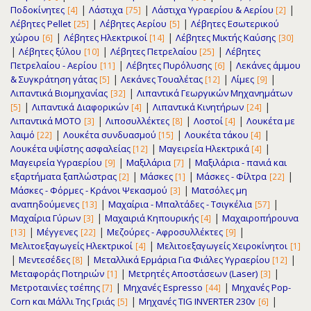
|
|
|
Ποδοκίνητες
Λάστιχα
Λάστιχα Υγραερίου & Αερίου
[4]
[75]
[2]
|
|
Λέβητες Pellet
Λέβητες Αερίου
Λέβητες Εσωτερικού
[25]
[5]
|
|
χώρου
Λέβητες Ηλεκτρικοί
Λέβητες Μικτής Καύσης
[6]
[14]
[30]
|
|
|
Λέβητες ξύλου
Λέβητες Πετρελαίου
Λέβητες
[10]
[25]
|
|
Πετρελαίου - Αερίου
Λέβητες Πυρόλυσης
Λεκάνες άμμου
[11]
[6]
|
|
|
& Συγκράτηση γάτας
Λεκάνες Τουαλέτας
Λίμες
[5]
[12]
[9]
|
Λιπαντικά Βιομηχανίας
Λιπαντικά Γεωργικών Μηχανημάτων
[32]
|
|
|
Λιπαντικά Διαφορικών
Λιπαντικά Κινητήρων
[5]
[4]
[24]
|
|
|
Λιπαντικά ΜΟΤΟ
Λιποσυλλέκτες
Λοστοί
Λουκέτα με
[3]
[8]
[4]
|
|
|
λαιμό
Λουκέτα συνδυασμού
Λουκέτα τάκου
[22]
[15]
[4]
|
|
Λουκέτα υψίστης ασφαλείας
Μαγειρεία Ηλεκτρικά
[12]
[4]
|
|
Μαγειρεία Υγραερίου
Μαξιλάρια
Μαξιλάρια - πανιά και
[9]
[7]
|
|
|
εξαρτήματα ξαπλώστρας
Μάσκες
Μάσκες - Φίλτρα
[2]
[1]
[22]
|
Μάσκες - Φόρμες - Κράνοι Ψεκασμού
Ματσόλες μη
[3]
|
|
αναπηδούμενες
Μαχαίρια - Μπαλτάδες - Τσιγκέλια
[13]
[57]
|
|
Μαχαίρια Γύρων
Μαχαιριά Κηπουρικής
Μαχαιροπήρουνα
[3]
[4]
|
|
|
Μέγγενες
Μεζούρες - Αφροσυλλέκτες
[13]
[22]
[9]
|
Μελιτοεξαγωγείς Ηλεκτρικοί
Μελιτοεξαγωγείς Χειροκίνητοι
[4]
[1]
|
|
|
Μεντεσέδες
Μεταλλικά Ερμάρια Για Φιάλες Υγραερίου
[8]
[12]
|
|
Μεταφοράς Ποτηριών
Μετρητές Αποστάσεων (Laser)
[1]
[3]
|
|
Μετροταινίες τσέπης
Μηχανές Espresso
Μηχανές Pop-
[7]
[44]
|
|
Corn και Μάλλι Της Γριάς
Μηχανές TIG INVERTER 230v
[5]
[6]