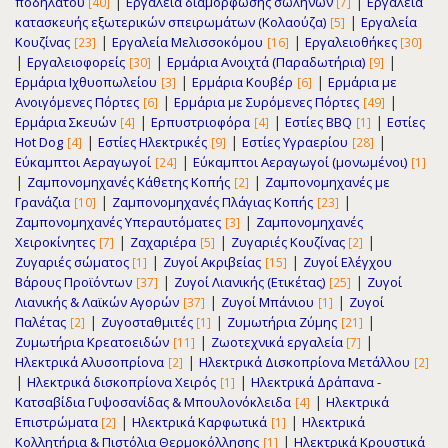
|
|
ποδηλάτου
Εργαλεία διαμόρφωσης σωλήνων
Εργαλεία
[40]
[7]
|
κατασκευής εξωτερικών σπειρωμάτων (Κολαούζα)
Εργαλεία
[5]
|
|
Κουζίνας
Εργαλεία Μελισσοκόμου
Εργαλειοθήκες
[23]
[16]
[30]
|
|
|
Εργαλειοφορείς
Ερμάρια Ανοιχτά (Παραδωτήρια)
[30]
[9]
|
|
Ερμάρια Ιχθυοπωλείου
Ερμάρια Κουβέρ
Ερμάρια με
[3]
[6]
|
|
Ανοιγόμενες Πόρτες
Ερμάρια με Συρόμενες Πόρτες
[6]
[49]
|
|
|
Ερμάρια Σκευών
Ερπυστριοφόρα
Εστίες BBQ
Εστίες
[4]
[4]
[1]
|
|
|
Hot Dog
Εστίες Ηλεκτρικές
Εστίες Υγραερίου
[4]
[9]
[28]
|
Εύκαμπτοι Αεραγωγοί
Εύκαμπτοι Αεραγωγοί (μονωμένοι)
[24]
[1]
|
|
Ζαμπονομηχανές Κάθετης Κοπής
Ζαμπονομηχανές με
[2]
|
|
Γρανάζια
Ζαμπονομηχανές Πλάγιας Κοπής
[10]
[23]
|
Ζαμπονομηχανές Υπεραυτόματες
Ζαμπονομηχανές
[3]
|
|
|
Χειροκίνητες
Ζαχαριέρα
Ζυγαριές Κουζίνας
[7]
[5]
[2]
|
|
Ζυγαριές σώματος
Ζυγοί Ακριβείας
Ζυγοί Ελέγχου
[1]
[15]
|
|
Βάρους Προϊόντων
Ζυγοί Λιανικής (Ετικέτας)
Ζυγοί
[37]
[25]
|
|
Λιανικής & Λαϊκών Αγορών
Ζυγοί Μπάνιου
Ζυγοί
[37]
[1]
|
|
|
Παλέτας
Ζυγοσταθμιτές
Ζυμωτήρια Ζύμης
[2]
[1]
[21]
|
|
Ζυμωτήρια Κρεατοειδών
Ζωοτεχνικά εργαλεία
[11]
[7]
|
Ηλεκτρικά Αλυσοπρίονα
Ηλεκτρικά Δισκοπρίονα Μετάλλου
[2]
[2]
|
|
Ηλεκτρικά δισκοπρίονα Χειρός
Ηλεκτρικά Δράπανα -
[1]
|
Κατσαβίδια Γυψοσανίδας & Μπουλονόκλειδα
Ηλεκτρικά
[4]
|
|
Επιστρώματα
Ηλεκτρικά Καρφωτικά
Ηλεκτρικά
[2]
[1]
|
Κολλητήρια & Πιστόλια Θερμοκόλλησης
Ηλεκτρικά Κρουστικά
[1]