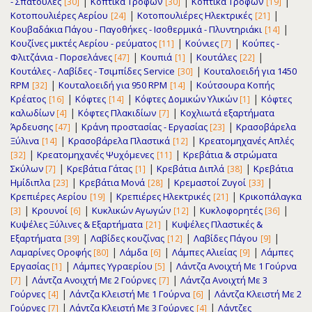
|
|
|
- Σπάτουλες
Κοπτικά Τροφών
Κοπτικά Τροφών
[30]
[30]
[19]
|
|
Κοτοπουλιέρες Αερίου
Κοτοπουλιέρες Ηλεκτρικές
[24]
[21]
|
Κουβαδάκια Πάγου - Παγοθήκες - Ισοθερμικά - Πλυντηριάκι
[14]
|
|
Κουζίνες μικτές Αερίου - ρεύματος
Κούνιες
Κούπες -
[11]
[7]
|
|
|
Φλιτζάνια - Πορσελάνες
Κουπιά
Κουτάλες
[47]
[1]
[22]
|
Κουτάλες - Λαβίδες - Τσιμπίδες Service
Κουταλοειδή για 1450
[30]
|
|
RPM
Κουταλοειδή για 950 RPM
Κούτσουρα Κοπής
[32]
[14]
|
|
|
Κρέατος
Κόφτες
Κόφτες Δομικών Υλικών
Κόφτες
[16]
[14]
[1]
|
|
καλωδίων
Κόφτες Πλακιδίων
Κοχλιωτά εξαρτήματα
[4]
[7]
|
|
Άρδευσης
Κράνη προστασίας - Εργασίας
Κρασοβάρελα
[47]
[23]
|
|
Ξύλινα
Κρασοβάρελα Πλαστικά
Κρεατομηχανές Απλές
[14]
[12]
|
|
Κρεατομηχανές Ψυχόμενες
Κρεβάτια & στρώματα
[32]
[11]
|
|
|
Σκύλων
Κρεβάτια Γάτας
Κρεβάτια Διπλά
Κρεβάτια
[7]
[1]
[38]
|
|
|
Ημίδιπλα
Κρεβάτια Μονά
Κρεμαστοί Ζυγοί
[23]
[28]
[33]
|
|
Κρεπιέρες Αερίου
Κρεπιέρες Ηλεκτρικές
Κρικοπάλαγκα
[19]
[21]
|
|
|
|
Κρουνοί
Κυκλικών Αγωγών
Κυκλοφορητές
[3]
[6]
[12]
[36]
|
Κυψέλες Ξύλινες & Εξαρτήματα
Κυψέλες Πλαστικές &
[21]
|
|
|
Εξαρτήματα
Λαβίδες κουζίνας
Λαβίδες Πάγου
[39]
[12]
[9]
|
|
|
Λαμαρίνες Οροφής
Λάμδα
Λάμπες Αλιείας
Λάμπες
[80]
[6]
[9]
|
|
Εργασίας
Λάμπες Υγραερίου
Λάντζα Ανοιχτή Με 1 Γούρνα
[1]
[5]
|
|
Λάντζα Ανοιχτή Με 2 Γούρνες
Λάντζα Ανοιχτή Με 3
[7]
[7]
|
|
Γούρνες
Λάντζα Κλειστή Με 1 Γούρνα
Λάντζα Κλειστή Με 2
[4]
[6]
|
|
Γούρνες
Λάντζα Κλειστή Με 3 Γούρνες
Λάντζες
[7]
[4]